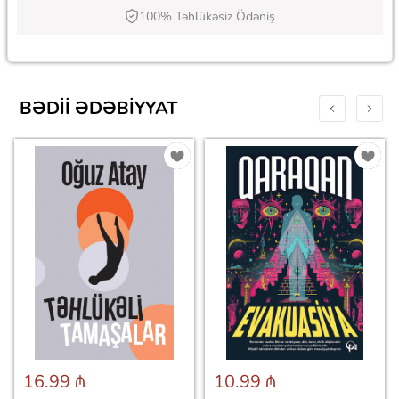
100% Təhlükəsiz Ödəniş
BƏDII ƏDƏBIYYAT
16.99 ₼
10.99 ₼