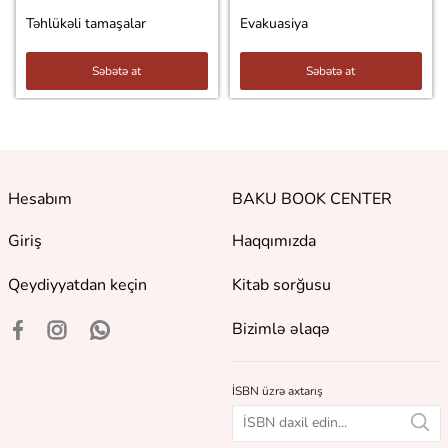
Təhlükəli tamaşalar
Evakuasiya
Səbətə at
Səbətə at
Hesabım
BAKU BOOK CENTER
Giriş
Haqqımızda
Qeydiyyatdan keçin
Kitab sorğusu
Bizimlə əlaqə
İSBN üzrə axtarış