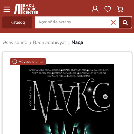
Kataloq
Əsas səhifə
Bədii ədəbiyyat
Nада
Mövcud olanlar