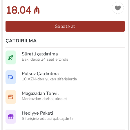
18.04 ₼
Səbətə at
ÇATDIRILMA
Sürətli çatdırılma
Bakı daxili 24 saat ərzində
Pulsuz Çatdırılma
10 AZN-dən yuxarı sifarişlərdə
Mağazadan Təhvil
Mərkəzdən dərhal əldə et
Hədiyyə Paketi
Sifarişiniz xüsusi qablaşdırılır