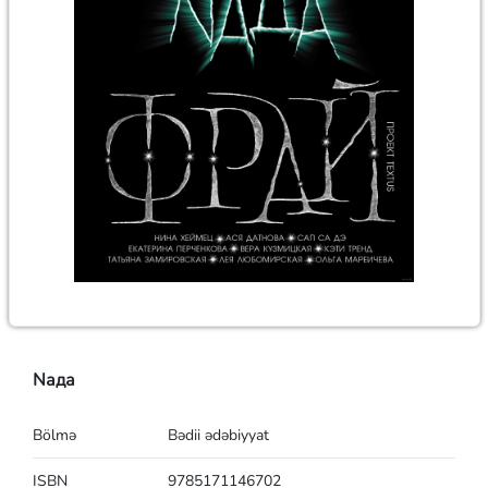
Nада
Bölmə
Bədii ədəbiyyat
ISBN
9785171146702