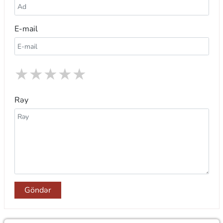
E-mail
★
★
★
★
★
Rəy
Göndər