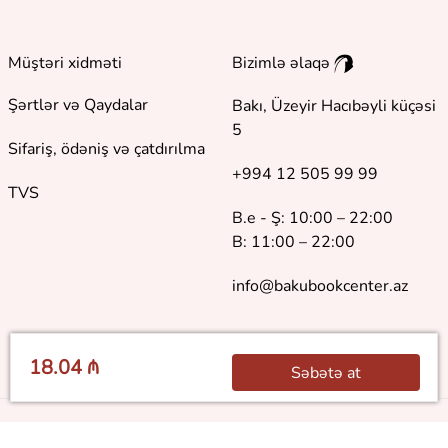
Müştəri xidməti
Bizimlə əlaqə
Şərtlər və Qaydalar
Bakı, Üzeyir Hacıbəyli küçəsi
5
Sifariş, ödəniş və çatdırılma
+994 12 505 99 99
TVS
B.e - Ş: 10:00 – 22:00
B: 11:00 – 22:00
info@bakubookcenter.az
18.04 ₼
Səbətə at