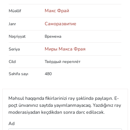
Макс Фрай
Müəllif
Саморазвитие
Janr
Nəşriyyat
Времена
Миры Макса Фрая
Seriya
Cild
Твёрдый переплёт
Səhifə sayı
480
Məhsul haqqında fikirlərinizi rəy şəklində paylaşın. E-
poçt ünvanınız saytda yayımlanmayacaq. Yazdığınız rəy
moderasiyadan keçdikdən sonra dərc ediləcək.
Ad