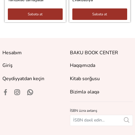
Səbətə at
Səbətə at
Hesabım
BAKU BOOK CENTER
Giriş
Haqqımızda
Qeydiyyatdan keçin
Kitab sorğusu
Bizimlə əlaqə
İSBN üzrə axtarış