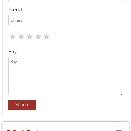
E-mail
★
★
★
★
★
Rəy
Göndər