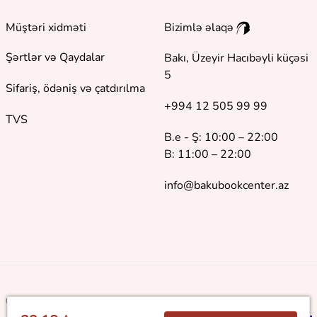
Müştəri xidməti
Bizimlə əlaqə
Şərtlər və Qaydalar
Bakı, Üzeyir Hacıbəyli küçəsi
5
Sifariş, ödəniş və çatdırılma
+994 12 505 99 99
TVS
B.e - Ş: 10:00 – 22:00
B: 11:00 – 22:00
info@bakubookcenter.az
©
2018 - 2026 Baku Book Center. Bütün hüquqlar qorunur