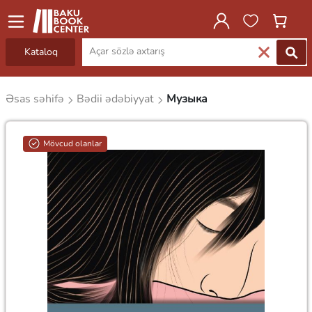
Kataloq
Əsas səhifə
Bədii ədəbiyyat
Музыка
Mövcud olanlar