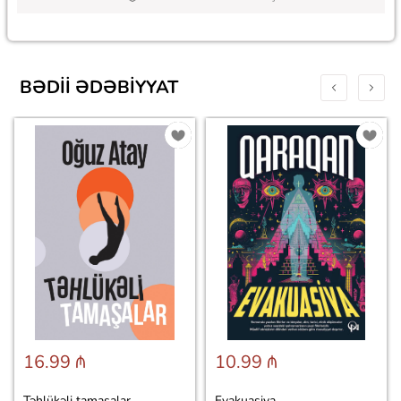
BƏDII ƏDƏBIYYAT
16.99 ₼
10.99 ₼
Təhlükəli tamaşalar
Evakuasiya