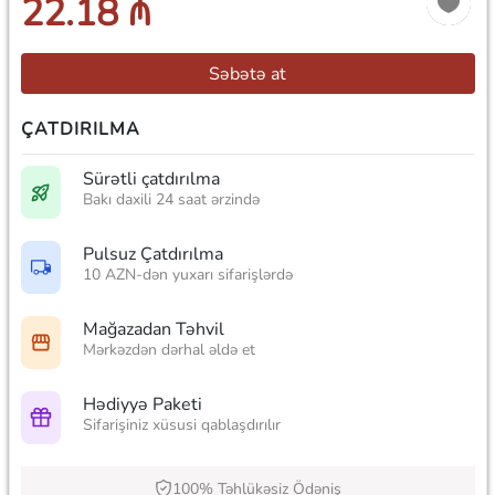
22.18 ₼
Səbətə at
ÇATDIRILMA
Sürətli çatdırılma
Bakı daxili 24 saat ərzində
Pulsuz Çatdırılma
10 AZN-dən yuxarı sifarişlərdə
Mağazadan Təhvil
Mərkəzdən dərhal əldə et
Hədiyyə Paketi
Sifarişiniz xüsusi qablaşdırılır
100% Təhlükəsiz Ödəniş