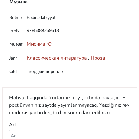
Музыка
Bölmə
Bədii ədəbiyyat
ISBN
9785389269613
Мисима Ю.
Müəllif
Классическая литература
,
Проза
Janr
Cild
Твёрдый переплёт
Məhsul haqqında fikirlərinizi rəy şəklində paylaşın. E-
poçt ünvanınız saytda yayımlanmayacaq. Yazdığınız rəy
moderasiyadan keçdikdən sonra dərc ediləcək.
Ad