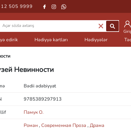
 12 505 9999
Giri
yə edirik
Hədiyyə kartları
Hədiyyələr
Təd
ости
зей Невинности
mə
Bədii ədəbiyyat
N
9785389297913
lif
Памук О.
Роман
,
Современная Проза
,
Драма