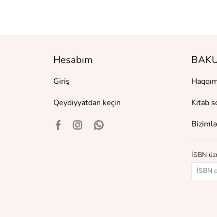
Hesabım
BAKU
Giriş
Haqqım
Qeydiyyatdan keçin
Kitab s
Bizimlə
İSBN üzr