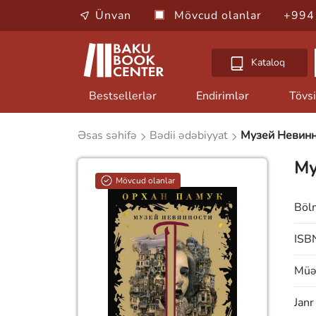
Ünvan
Mövcud olanlar
+994
Kataloq
Bestsellerlər
Endirimlər
Tövsi
Əsas səhifə
Bədii ədəbiyyat
Музей Невинн
Му
Mövcud olanlar
Böl
ISB
Müəl
Janr