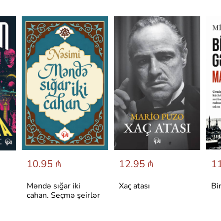
10.95 ₼
12.95 ₼
11
Məndə sığar iki
Xaç atası
Bi
cahan. Seçmə şeirlər