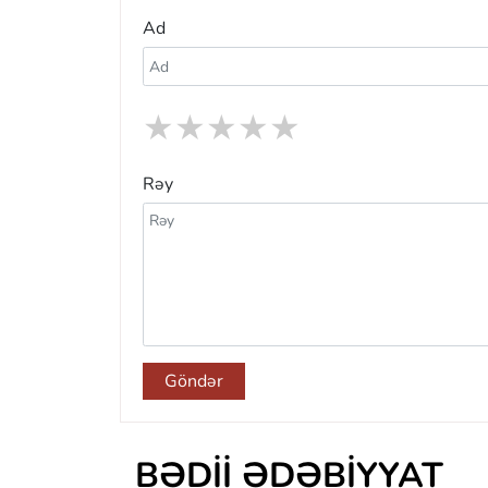
Ad
★
★
★
★
★
Rəy
Göndər
BƏDII ƏDƏBIYYAT