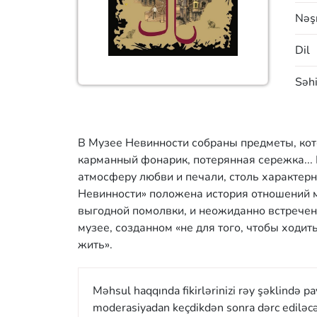
Nəşr
Dil
Səhi
В Музее Невинности собраны предметы, кот
карманный фонарик, потерянная сережка... 
атмосферу любви и печали, столь характерн
Невинности» положена история отношений м
выгодной помолвки, и неожиданно встреченн
музее, созданном «не для того, чтобы ходить
жить».
Məhsul haqqında fikirlərinizi rəy şəklində p
moderasiyadan keçdikdən sonra dərc ediləcə