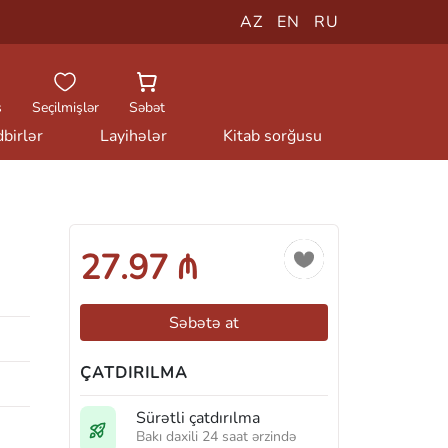
AZ
EN
RU
ş
Seçilmişlər
Səbət
birlər
Layihələr
Kitab sorğusu
27.97 ₼
Səbətə at
ÇATDIRILMA
Sürətli çatdırılma
Bakı daxili 24 saat ərzində