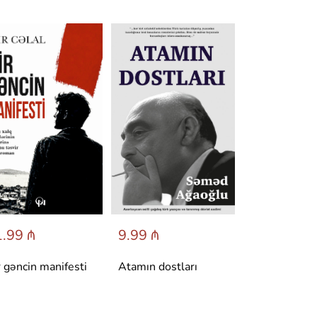
.99 ₼
9.99 ₼
6.95 ₼
r gəncin manifesti
Atamın dostları
Dönüş