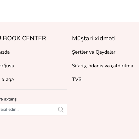
 BOOK CENTER
Müştəri xidməti
ızda
Şərtlər və Qaydalar
orğusu
Sifariş, ödəniş və çatdırılma
 əlaqə
TVS
ə axtarış