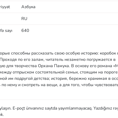
iyyat
Азбука
RU
fə sayı
640
орые способны рассказать свою особую историю: коробок 
Проходя по его залам, читатель незаметно погружается в
ую для творчества Орхана Памука. В основу его романа «
ежду отпрыском состоятельной семьи, стоящим на пороге
ой им подругой детства; история, бережно хранимая в ос
 по нему и смотреть на вещи, а для того, чтобы чувствоват
aylaşın. E-poçt ünvanınız saytda yayımlanmayacaq. Yazdığınız rə
k.