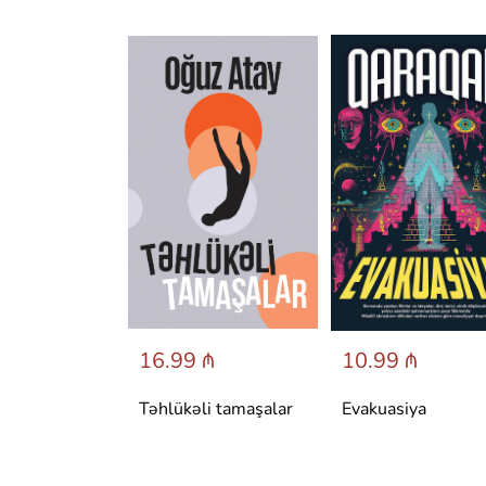
 ₼
16.99 ₼
10.99 ₼
аренина
Təhlükəli tamaşalar
Evakuasiya