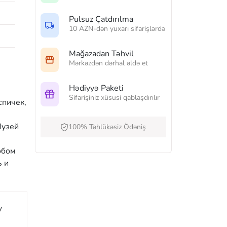
Pulsuz Çatdırılma
10 AZN-dən yuxarı sifarişlərdə
Mağazadan Təhvil
Mərkəzdən dərhal əldə et
Hədiyyə Paketi
Sifarişiniz xüsusi qablaşdırılır
спичек,
Музей
100% Təhlükəsiz Ödəniş
обом
ь и
y