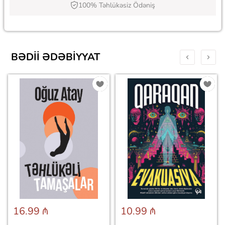
100% Təhlükəsiz Ödəniş
BƏDII ƏDƏBIYYAT
16.99 ₼
10.99 ₼