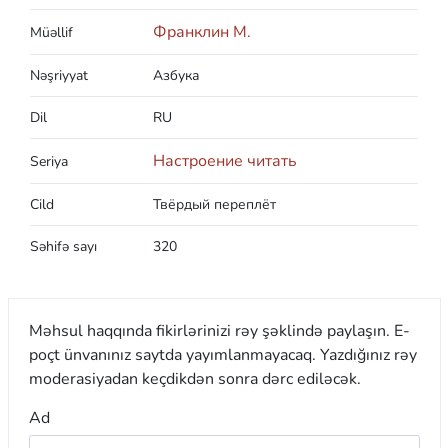
Франклин М.
Müəllif
Nəşriyyat
Азбука
Dil
RU
Настроение читать
Seriya
Cild
Твёрдый переплёт
Səhifə sayı
320
Məhsul haqqında fikirlərinizi rəy şəklində paylaşın. E-
poçt ünvanınız saytda yayımlanmayacaq. Yazdığınız rəy
moderasiyadan keçdikdən sonra dərc ediləcək.
Ad