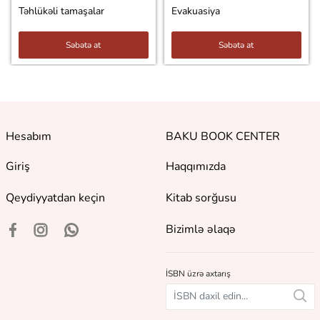
Təhlükəli tamaşalar
Evakuasiya
Səbətə at
Səbətə at
Hesabım
BAKU BOOK CENTER
Giriş
Haqqımızda
Qeydiyyatdan keçin
Kitab sorğusu
Bizimlə əlaqə
İSBN üzrə axtarış