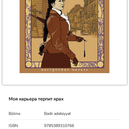
Моя карьера терпит крах
Bölmə
Bədii ədəbiyyat
ISBN
9785389310766