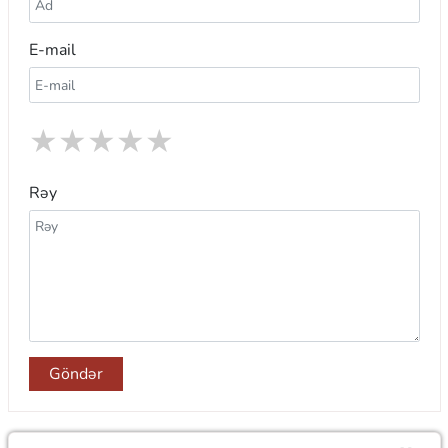
E-mail
★
★
★
★
★
Rəy
Göndər