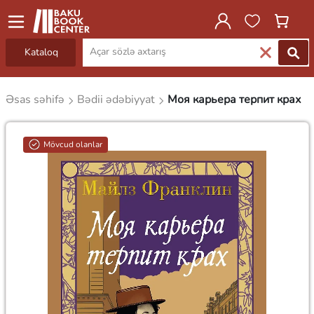
Kataloq
Əsas səhifə
Bədii ədəbiyyat
Моя карьера терпит крах
Mövcud olanlar