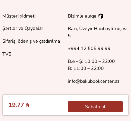
Müştəri xidməti
Bizimlə əlaqə
Şərtlər və Qaydalar
Bakı, Üzeyir Hacıbəyli küçəsi
5
Sifariş, ödəniş və çatdırılma
+994 12 505 99 99
TVS
B.e - Ş: 10:00 – 22:00
B: 11:00 – 22:00
info@bakubookcenter.az
19.77 ₼
Səbətə at
©
2018 - 2026 Baku Book Center. Bütün hüquqlar qorunur