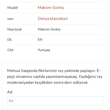
Maksim Gorkiy
Müəllif
Dünya klassikləri
Janr
Nəşriyyat
Maksim Gorkiy
Dil
EN
Cild
Yumşaq
Məhsul haqqında fikirlərinizi rəy şəklində paylaşın. E-
poçt ünvanınız saytda yayımlanmayacaq. Yazdığınız rəy
moderasiyadan keçdikdən sonra dərc ediləcək.
Ad