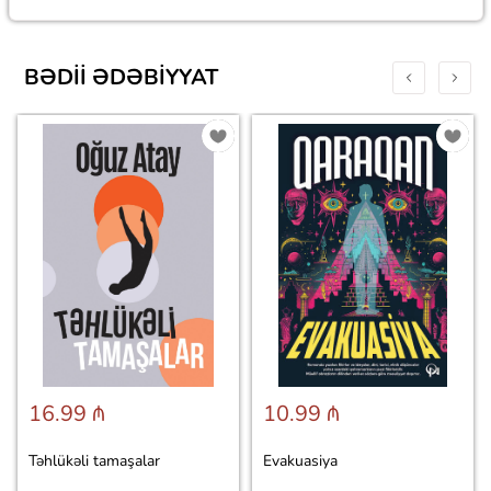
BƏDII ƏDƏBIYYAT
16.99 ₼
10.99 ₼
Təhlükəli tamaşalar
Evakuasiya