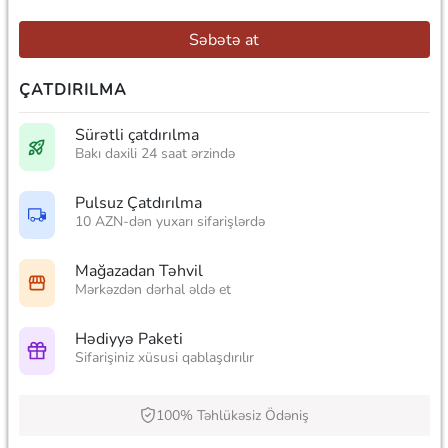
Səbətə at
ÇATDIRILMA
Sürətli çatdırılma
Bakı daxili 24 saat ərzində
Pulsuz Çatdırılma
10 AZN-dən yuxarı sifarişlərdə
Mağazadan Təhvil
Mərkəzdən dərhal əldə et
Hədiyyə Paketi
Sifarişiniz xüsusi qablaşdırılır
100% Təhlükəsiz Ödəniş