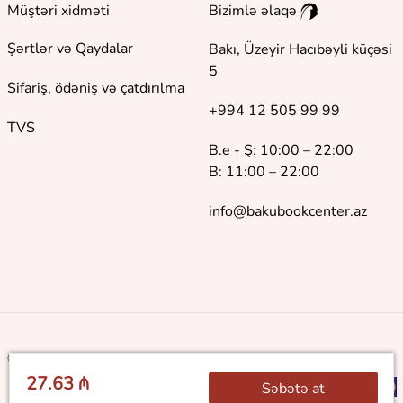
Müştəri xidməti
Bizimlə əlaqə
Şərtlər və Qaydalar
Bakı, Üzeyir Hacıbəyli küçəsi
5
Sifariş, ödəniş və çatdırılma
+994 12 505 99 99
TVS
B.e - Ş: 10:00 – 22:00
B: 11:00 – 22:00
info@bakubookcenter.az
©
2018 - 2026 Baku Book Center. Bütün hüquqlar qorunur
27.63 ₼
Səbətə at