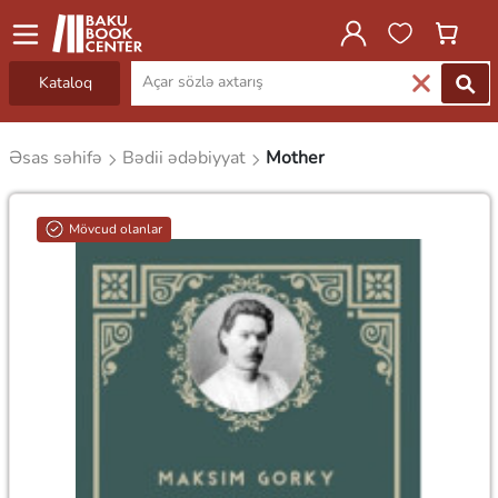
Kataloq
Əsas səhifə
Bədii ədəbiyyat
Mother
Mövcud olanlar