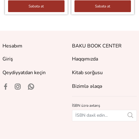
Səbətə at
Səbətə at
Hesabım
BAKU BOOK CENTER
Giriş
Haqqımızda
Qeydiyyatdan keçin
Kitab sorğusu
Bizimlə əlaqə
İSBN üzrə axtarış