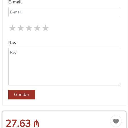
E-mail
★
★
★
★
★
Rəy
Göndər
27.63 ₼