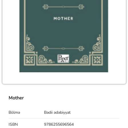
Mother
Bölmə
Bədii ədəbiyyat
ISBN
9786255696564