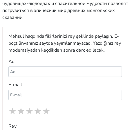
чудовищах-людоедах и спасительной мудрости позволят
погрузиться в эпический мир древних монгольских
сказаний.
Məhsul haqqında fikirlərinizi rəy şəklində paylaşın. E-
poçt ünvanınız saytda yayımlanmayacaq. Yazdığınız rəy
moderasiyadan keçdikdən sonra dərc ediləcək.
Ad
E-mail
★
★
★
★
★
Rəy