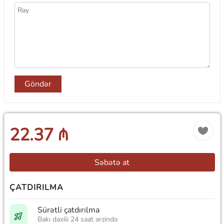
Göndər
22.37 ₼
Səbətə at
ÇATDIRILMA
Sürətli çatdırılma
Bakı daxili 24 saat ərzində