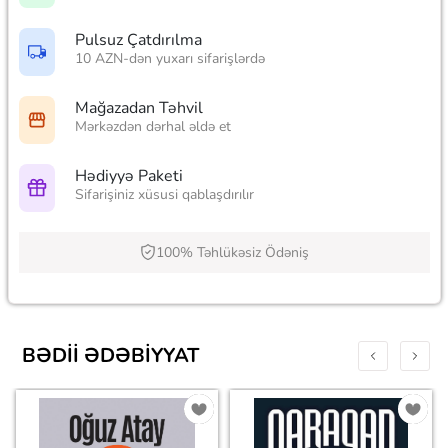
Pulsuz Çatdırılma
10 AZN-dən yuxarı sifarişlərdə
Mağazadan Təhvil
Mərkəzdən dərhal əldə et
Hədiyyə Paketi
Sifarişiniz xüsusi qablaşdırılır
100% Təhlükəsiz Ödəniş
BƏDII ƏDƏBIYYAT