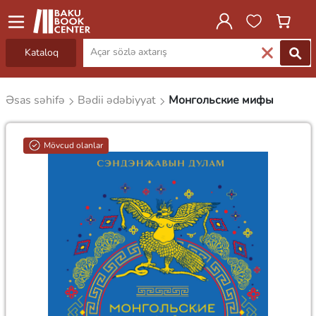
Kataloq
Əsas səhifə
Bədii ədəbiyyat
Монгольские мифы
Mövcud olanlar