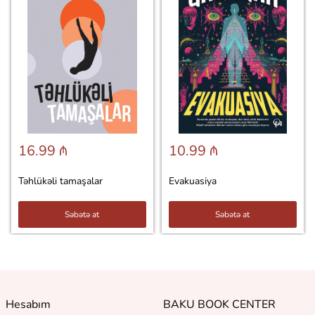
16.99 ₼
10.99 ₼
Təhlükəli tamaşalar
Evakuasiya
Səbətə at
Səbətə at
Hesabım
BAKU BOOK CENTER