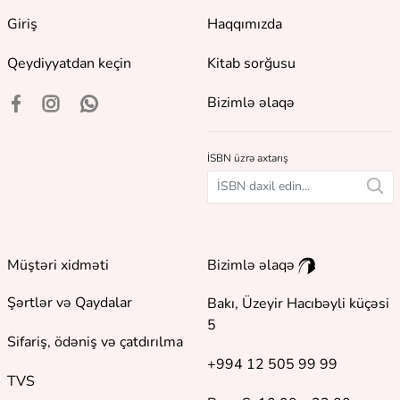
Giriş
Haqqımızda
Qeydiyyatdan keçin
Kitab sorğusu
Bizimlə əlaqə
İSBN üzrə axtarış
Müştəri xidməti
Bizimlə əlaqə
Şərtlər və Qaydalar
Bakı, Üzeyir Hacıbəyli küçəsi
5
Sifariş, ödəniş və çatdırılma
+994 12 505 99 99
TVS