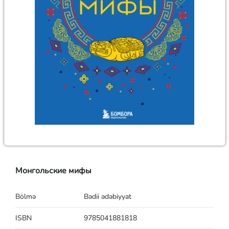
Монгольские мифы
Bölmə
Bədii ədəbiyyat
ISBN
9785041881818