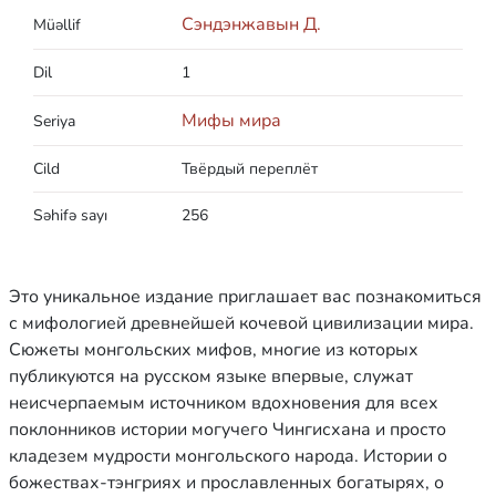
Сэндэнжавын Д.
Müəllif
Dil
1
Мифы мира
Seriya
Cild
Твёрдый переплёт
Səhifə sayı
256
Это уникальное издание приглашает вас познакомиться
с мифологией древнейшей кочевой цивилизации мира.
Сюжеты монгольских мифов, многие из которых
публикуются на русском языке впервые, служат
неисчерпаемым источником вдохновения для всех
поклонников истории могучего Чингисхана и просто
кладезем мудрости монгольского народа. Истории о
божествах-тэнгриях и прославленных богатырях, о