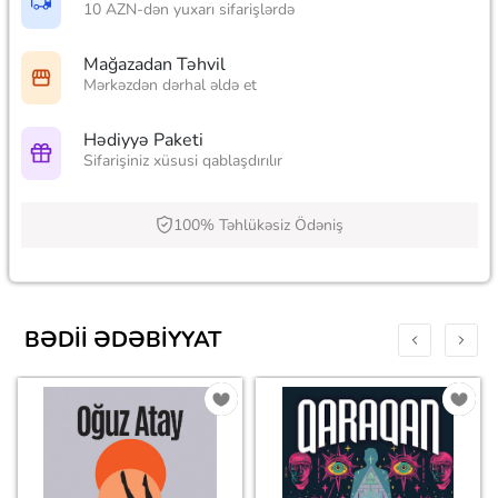
10 AZN-dən yuxarı sifarişlərdə
Mağazadan Təhvil
Mərkəzdən dərhal əldə et
Hədiyyə Paketi
Sifarişiniz xüsusi qablaşdırılır
100% Təhlükəsiz Ödəniş
BƏDII ƏDƏBIYYAT