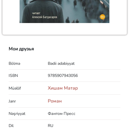
Мои друзья
Bölmə
Bədii ədəbiyyat
ISBN
9785907943056
Хишам Матар
Müəllif
Роман
Janr
Nəşriyyat
Фантом Пресс
Dil
RU