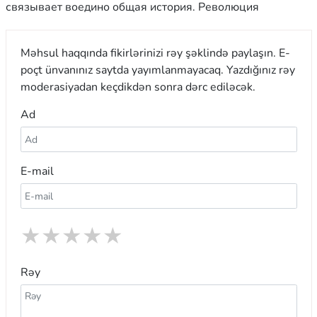
связывает воедино общая история. Революция
Məhsul haqqında fikirlərinizi rəy şəklində paylaşın. E-
poçt ünvanınız saytda yayımlanmayacaq. Yazdığınız rəy
moderasiyadan keçdikdən sonra dərc ediləcək.
Ad
E-mail
★
★
★
★
★
Rəy