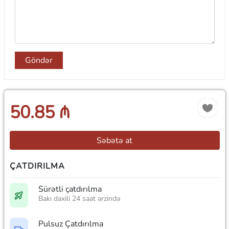
Göndər
50.85 ₼
Səbətə at
ÇATDIRILMA
Sürətli çatdırılma
Bakı daxili 24 saat ərzində
Pulsuz Çatdırılma