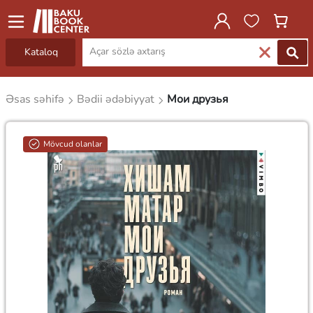
Kataloq
Əsas səhifə
Bədii ədəbiyyat
Мои друзья
Mövcud olanlar