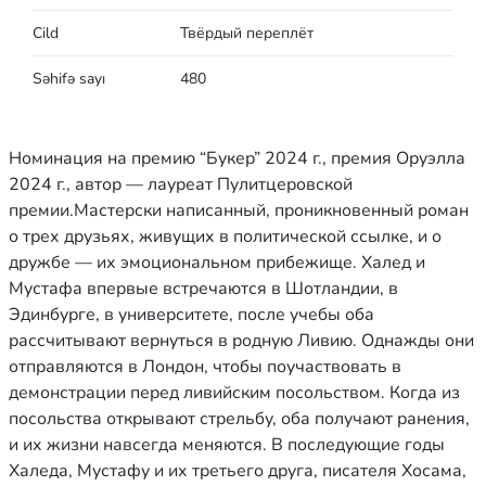
Cild
Твёрдый переплёт
Səhifə sayı
480
Номинация на премию “Букер” 2024 г., премия Оруэлла
2024 г., автор — лауреат Пулитцеровской
премии.Мастерски написанный, проникновенный роман
о трех друзьях, живущих в политической ссылке, и о
дружбе — их эмоциональном прибежище. Халед и
Мустафа впервые встречаются в Шотландии, в
Эдинбурге, в университете, после учебы оба
рассчитывают вернуться в родную Ливию. Однажды они
отправляются в Лондон, чтобы поучаствовать в
демонстрации перед ливийским посольством. Когда из
посольства открывают стрельбу, оба получают ранения,
и их жизни навсегда меняются. В последующие годы
Халеда, Мустафу и их третьего друга, писателя Хосама,