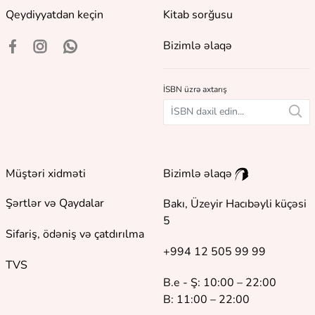
Qeydiyyatdan keçin
Kitab sorğusu
Bizimlə əlaqə
İSBN üzrə axtarış
Müştəri xidməti
Bizimlə əlaqə
Şərtlər və Qaydalar
Bakı, Üzeyir Hacıbəyli küçəsi
5
Sifariş, ödəniş və çatdırılma
+994 12 505 99 99
TVS
B.e - Ş: 10:00 – 22:00
B: 11:00 – 22:00