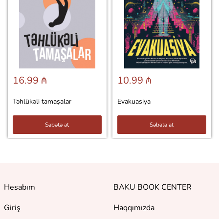
16.99 ₼
10.99 ₼
Təhlükəli tamaşalar
Evakuasiya
Səbətə at
Səbətə at
Hesabım
BAKU BOOK CENTER
Giriş
Haqqımızda