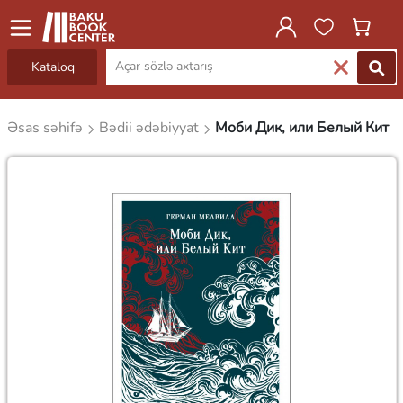
Kataloq
Əsas səhifə
Bədii ədəbiyyat
Моби Дик, или Белый Кит