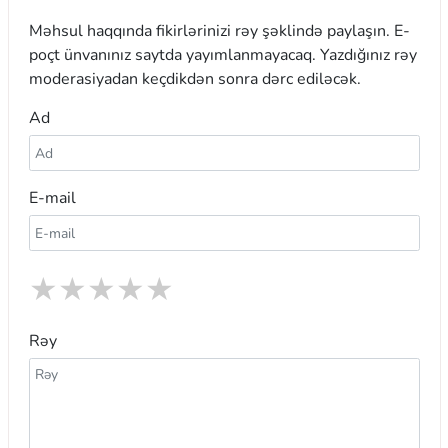
Məhsul haqqında fikirlərinizi rəy şəklində paylaşın. E-
poçt ünvanınız saytda yayımlanmayacaq. Yazdığınız rəy
moderasiyadan keçdikdən sonra dərc ediləcək.
Ad
E-mail
★
★
★
★
★
Rəy