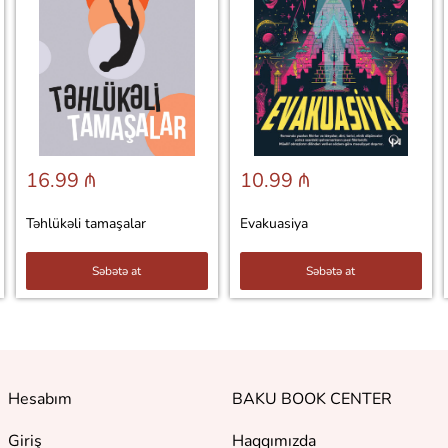
16.99 ₼
10.99 ₼
Təhlükəli tamaşalar
Evakuasiya
Səbətə at
Səbətə at
Hesabım
BAKU BOOK CENTER
Giriş
Haqqımızda