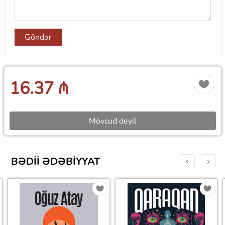
Göndər
16.37 ₼
Mövcud deyil
BƏDII ƏDƏBIYYAT