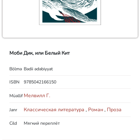
Моби Дик, или Белый Кит
Bölmə
Bədii ədəbiyyat
ISBN
9785042166150
Мелвилл Г.
Müəllif
Классическая литература
,
Роман
,
Проза
Janr
Cild
Мягкий переплёт