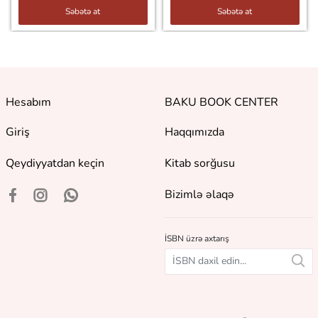
Səbətə at
Səbətə at
Hesabım
BAKU BOOK CENTER
Giriş
Haqqımızda
Qeydiyyatdan keçin
Kitab sorğusu
Bizimlə əlaqə
İSBN üzrə axtarış