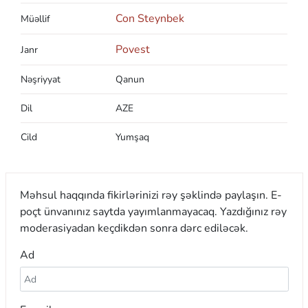
Con Steynbek
Müəllif
Povest
Janr
Nəşriyyat
Qanun
Dil
AZE
Cild
Yumşaq
Məhsul haqqında fikirlərinizi rəy şəklində paylaşın. E-
poçt ünvanınız saytda yayımlanmayacaq. Yazdığınız rəy
moderasiyadan keçdikdən sonra dərc ediləcək.
Ad