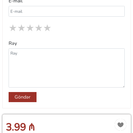
E-mail
★
★
★
★
★
Rəy
Göndər
3.99 ₼