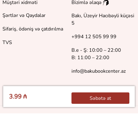
Müştəri xidməti
Bizimlə əlaqə
Şərtlər və Qaydalar
Bakı, Üzeyir Hacıbəyli küçəsi
5
Sifariş, ödəniş və çatdırılma
+994 12 505 99 99
TVS
B.e - Ş: 10:00 – 22:00
B: 11:00 – 22:00
info@bakubookcenter.az
3.99 ₼
Səbətə at
©
2018 - 2026 Baku Book Center. Bütün hüquqlar qorunur