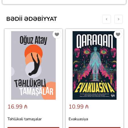
BƏDII ƏDƏBIYYAT
16.99 ₼
10.99 ₼
Təhlükəli tamaşalar
Evakuasiya