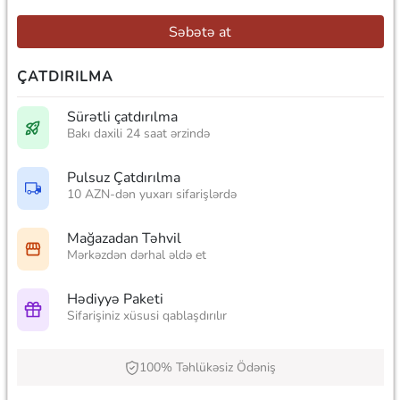
Səbətə at
ÇATDIRILMA
Sürətli çatdırılma
Bakı daxili 24 saat ərzində
Pulsuz Çatdırılma
10 AZN-dən yuxarı sifarişlərdə
Mağazadan Təhvil
Mərkəzdən dərhal əldə et
Hədiyyə Paketi
Sifarişiniz xüsusi qablaşdırılır
100% Təhlükəsiz Ödəniş