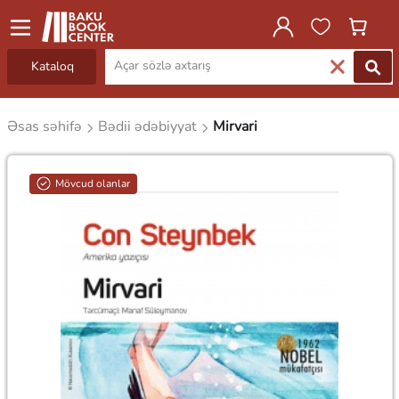
Kataloq
Əsas səhifə
Bədii ədəbiyyat
Mirvari
Mövcud olanlar