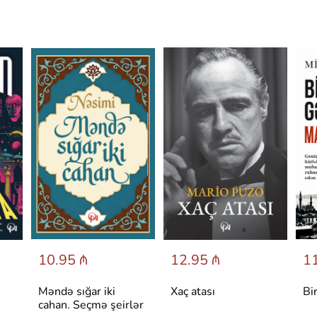
10.95 ₼
12.95 ₼
11
Məndə sığar iki
Xaç atası
Bi
cahan. Seçmə şeirlər