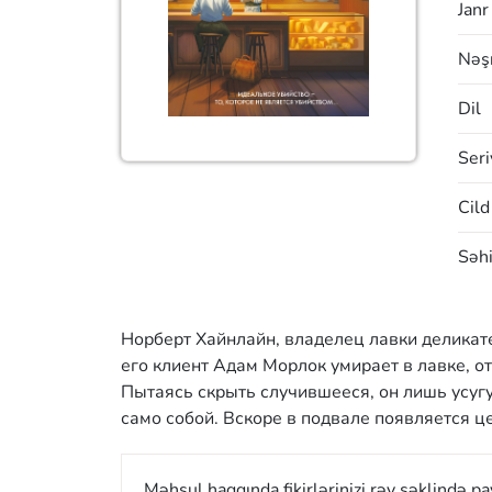
Janr
Nəşr
Dil
Seri
Cild
Səhi
Норберт Хайнлайн, владелец лавки деликате
его клиент Адам Морлок умирает в лавке, о
Пытаясь скрыть случившееся, он лишь усугуб
само собой. Вскоре в подвале появляется ц
Məhsul haqqında fikirlərinizi rəy şəklində p