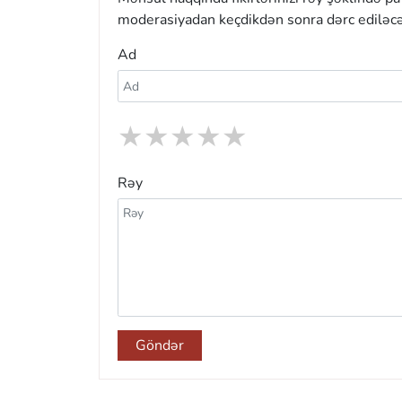
moderasiyadan keçdikdən sonra dərc ediləcə
Ad
★
★
★
★
★
Rəy
Göndər