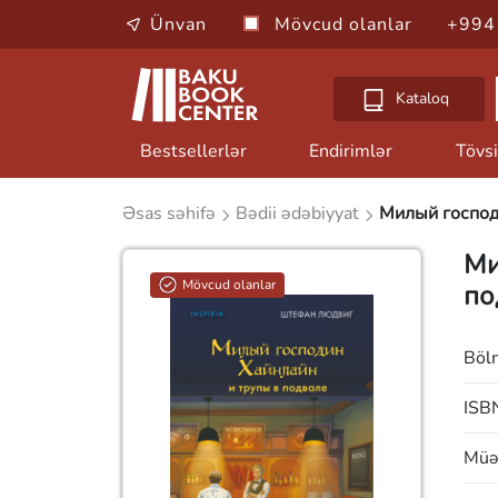
Ünvan
Mövcud olanlar
+994
Kataloq
Bestsellerlər
Endirimlər
Tövsi
Əsas səhifə
Bədii ədəbiyyat
Милый господ
Ми
Mövcud olanlar
по
Böl
ISB
Müəl