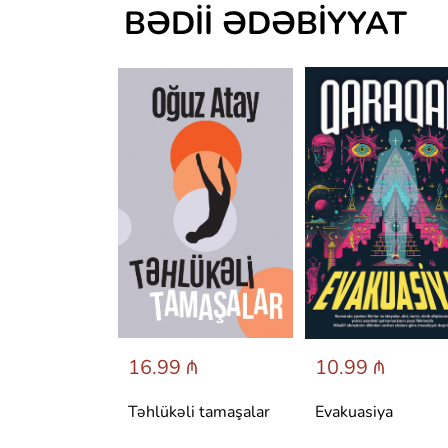
BƏDII ƏDƏBIYYAT
 ₼
16.99 ₼
10.99 ₼
аренина
Təhlükəli tamaşalar
Evakuasiya