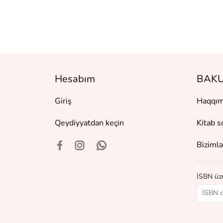
Hesabım
BAKU
Giriş
Haqqım
Qeydiyyatdan keçin
Kitab s
Bizimlə
İSBN üzr