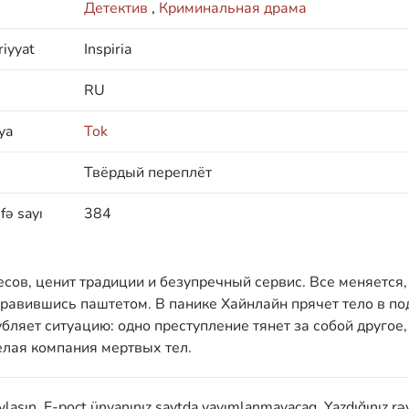
Детектив
,
Криминальная драма
iyyat
Inspiria
RU
ya
Tok
Твёрдый переплёт
fə sayı
384
сов, ценит традиции и безупречный сервис. Все меняется,
травившись паштетом. В панике Хайнлайн прячет тело в по
ляет ситуацию: одно преступление тянет за собой другое,
елая компания мертвых тел.
aylaşın. E-poçt ünvanınız saytda yayımlanmayacaq. Yazdığınız rə