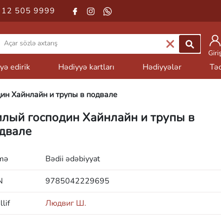
 12 505 9999
Giri
yə edirik
Hədiyyə kartları
Hədiyyələr
Təd
ин Хайнлайн и трупы в подвале
лый господин Хайнлайн и трупы в
двале
mə
Bədii ədəbiyyat
N
9785042229695
lif
Людвиг Ш.