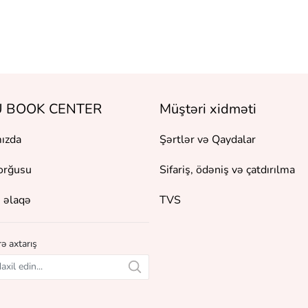
 BOOK CENTER
Müştəri xidməti
ızda
Şərtlər və Qaydalar
orğusu
Sifariş, ödəniş və çatdırılma
 əlaqə
TVS
ə axtarış