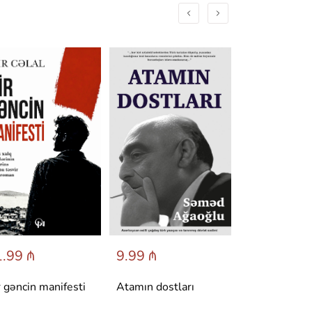
.99 ₼
9.99 ₼
6.95 ₼
r gəncin manifesti
Atamın dostları
Dönüş