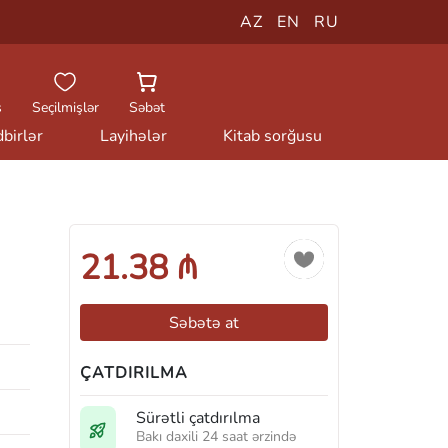
AZ
EN
RU
ş
Seçilmişlər
Səbət
birlər
Layihələr
Kitab sorğusu
21.38 ₼
Səbətə at
ÇATDIRILMA
Sürətli çatdırılma
Bakı daxili 24 saat ərzində