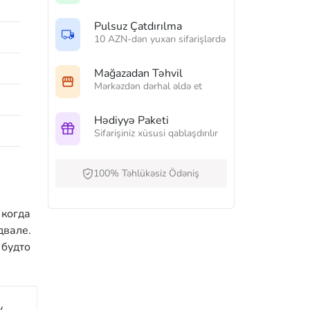
Pulsuz Çatdırılma
10 AZN-dən yuxarı sifarişlərdə
Mağazadan Təhvil
Mərkəzdən dərhal əldə et
Hədiyyə Paketi
Sifarişiniz xüsusi qablaşdırılır
100% Təhlükəsiz Ödəniş
 когда
двале.
 будто
y