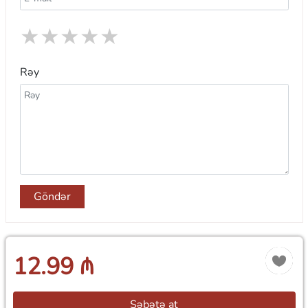
★
★
★
★
★
Rəy
Göndər
12.99 ₼
Səbətə at