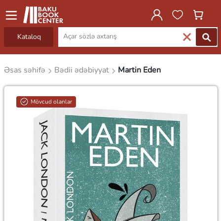
Kataloq
Əsas səhifə
Bədii ədəbiyyat
Martin Eden
Mövcud olanlar