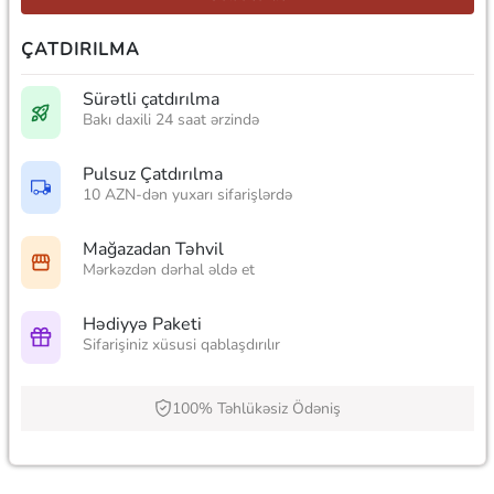
ÇATDIRILMA
Sürətli çatdırılma
Bakı daxili 24 saat ərzində
Pulsuz Çatdırılma
10 AZN-dən yuxarı sifarişlərdə
Mağazadan Təhvil
Mərkəzdən dərhal əldə et
Hədiyyə Paketi
Sifarişiniz xüsusi qablaşdırılır
100% Təhlükəsiz Ödəniş