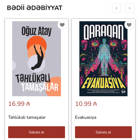
BƏDII ƏDƏBIYYAT
16.99 ₼
10.99 ₼
Təhlükəli tamaşalar
Evakuasiya
Səbətə at
Səbətə at