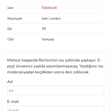
Edebiyat
Janr
Nəşriyyat
Jack London
Dil
TR
Cild
Yumşaq
Məhsul haqqında fikirlərinizi rəy şəklində paylaşın. E-
poçt ünvanınız saytda yayımlanmayacaq. Yazdığınız rəy
moderasiyadan keçdikdən sonra dərc ediləcək.
Ad
E-mail