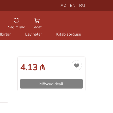
AZ
EN
RU
ş
Seçilmişlər
Səbət
birlər
Layihələr
Kitab sorğusu
4.13 ₼
Mövcud deyil