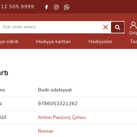
 12 505 9999
Giri
yə edirik
Hədiyyə kartları
Hədiyyələr
Təd
rtı
mə
Bədii ədəbiyyat
N
9786053321262
lif
Anton Pavloviç Çehov
Roman