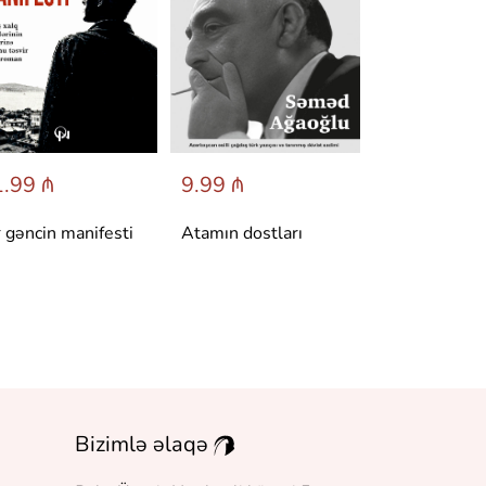
.99 ₼
9.99 ₼
6.95 ₼
r gəncin manifesti
Atamın dostları
Dönüş
Bizimlə əlaqə