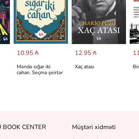
10.95 ₼
12.95 ₼
11
Məndə sığar iki
Xaç atası
Bi
cahan. Seçmə şeirlər
 BOOK CENTER
Müştəri xidməti