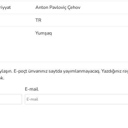
iyyat
Anton Pavloviç Çehov
TR
Yumşaq
aylaşın. E-poçt ünvanınız saytda yayımlanmayacaq. Yazdığınız rə
k.
E-mail