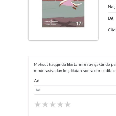
Nəşr
Dil
Cild
Məhsul haqqında fikirlərinizi rəy şəklində p
moderasiyadan keçdikdən sonra dərc ediləcə
Ad
★
★
★
★
★