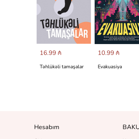
 ₼
16.99 ₼
10.99 ₼
аренина
Təhlükəli tamaşalar
Evakuasiya
Hesabım
BAKU