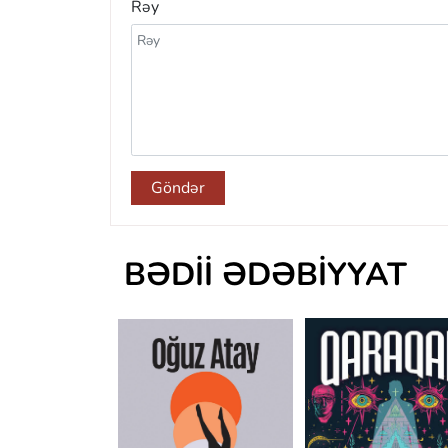
Rəy
Göndər
BƏDII ƏDƏBIYYAT