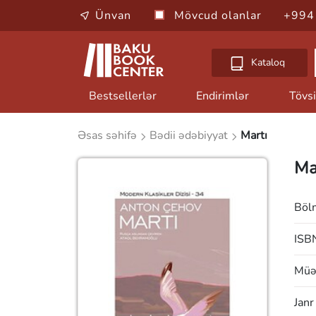
Ünvan
Mövcud olanlar
+994
Kataloq
Bestsellerlər
Endirimlər
Tövsi
Əsas səhifə
Bədii ədəbiyyat
Martı
Ma
Böl
ISB
Müəl
Janr