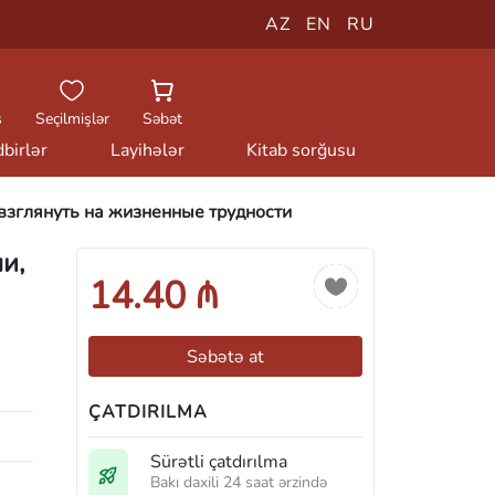
AZ
EN
RU
ş
Seçilmişlər
Səbət
birlər
Layihələr
Kitab sorğusu
взглянуть на жизненные трудности
и,
14.40 ₼
Səbətə at
ÇATDIRILMA
Sürətli çatdırılma
Bakı daxili 24 saat ərzində