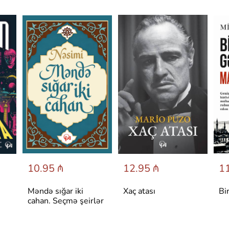
10.95 ₼
12.95 ₼
11
Məndə sığar iki
Xaç atası
Bi
cahan. Seçmə şeirlər