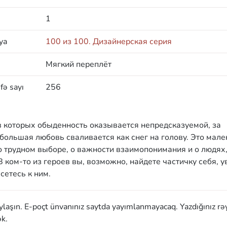
1
ya
100 из 100. Дизайнерская серия
Мягкий переплёт
fə sayı
256
в которых обыденность оказывается непредсказуемой, за
большая любовь сваливается как снег на голову. Это мале
 о трудном выборе, о важности взаимопонимания и о людях,
 ком-то из героев вы, возможно, найдете частичку себя, у
сетесь к ним.
aylaşın. E-poçt ünvanınız saytda yayımlanmayacaq. Yazdığınız rə
k.