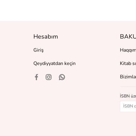
Hesabım
BAKU
Giriş
Haqqım
Qeydiyyatdan keçin
Kitab s
Bizimlə
İSBN üzr