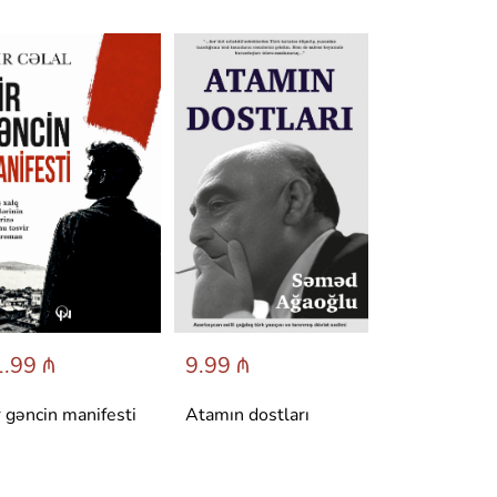
.99 ₼
9.99 ₼
6.95 ₼
r gəncin manifesti
Atamın dostları
Dönüş