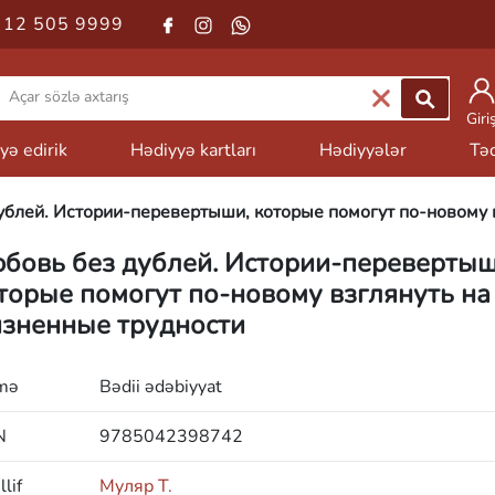
 12 505 9999
Giri
yə edirik
Hədiyyə kartları
Hədiyyələr
Təd
ублей. Истории-перевертыши, которые помогут по-новому 
бовь без дублей. Истории-перевертыш
торые помогут по-новому взглянуть на
зненные трудности
mə
Bədii ədəbiyyat
N
9785042398742
lif
Муляр Т.