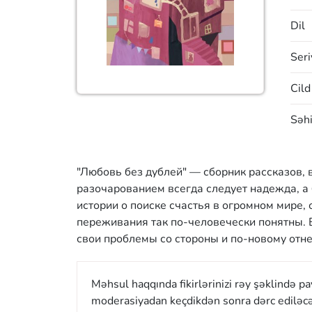
Dil
Seri
Cild
Səhi
"Любовь без дублей" — сборник рассказов, 
разочарованием всегда следует надежда, а 
истории о поиске счастья в огромном мире,
переживания так по-человечески понятны. В
свои проблемы со стороны и по-новому отне
Məhsul haqqında fikirlərinizi rəy şəklində p
moderasiyadan keçdikdən sonra dərc ediləcə