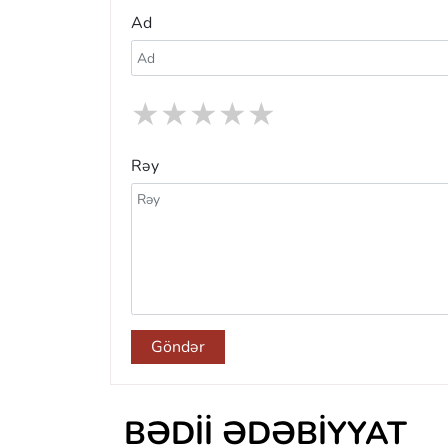
Ad
★
★
★
★
★
Rəy
Göndər
BƏDII ƏDƏBIYYAT