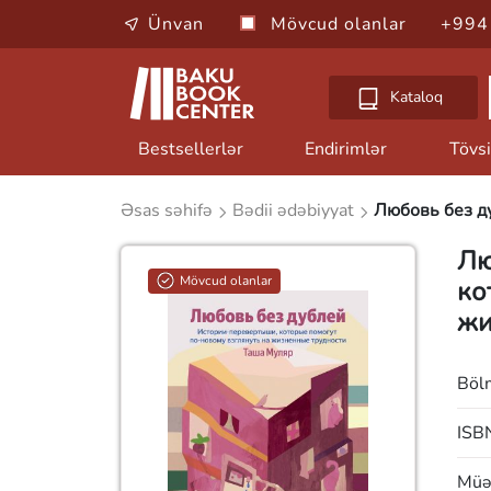
Ünvan
Mövcud olanlar
+994
Kataloq
Bestsellerlər
Endirimlər
Tövsi
Əsas səhifə
Bədii ədəbiyyat
Любовь без д
Лю
Mövcud olanlar
ко
жи
Böl
ISB
Müəl