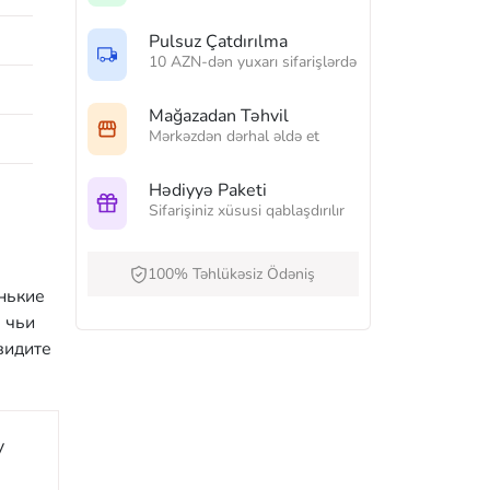
Pulsuz Çatdırılma
10 AZN-dən yuxarı sifarişlərdə
Mağazadan Təhvil
Mərkəzdən dərhal əldə et
Hədiyyə Paketi
Sifarişiniz xüsusi qablaşdırılır
100% Təhlükəsiz Ödəniş
нькие
 чьи
видите
y