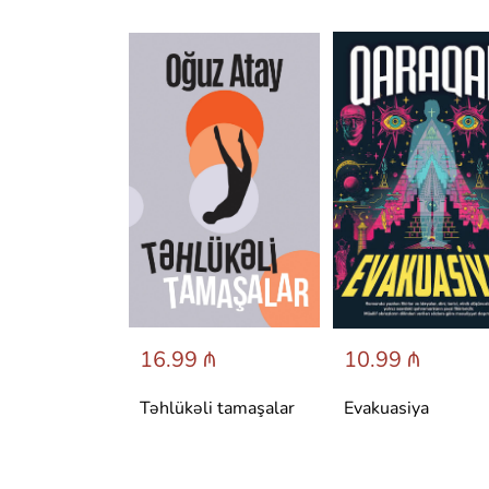
 ₼
16.99 ₼
10.99 ₼
аренина
Təhlükəli tamaşalar
Evakuasiya