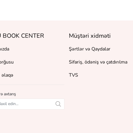
 BOOK CENTER
Müştəri xidməti
ızda
Şərtlər və Qaydalar
orğusu
Sifariş, ödəniş və çatdırılma
 əlaqə
TVS
ə axtarış