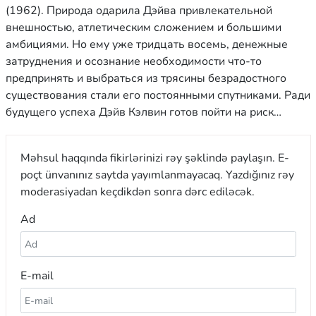
(1962). Природа одарила Дэйва привлекательной
внешностью, атлетическим сложением и большими
амбициями. Но ему уже тридцать восемь, денежные
затруднения и осознание необходимости что-то
предпринять и выбраться из трясины безрадостного
существования стали его постоянными спутниками. Ради
будущего успеха Дэйв Кэлвин готов пойти на риск…
Məhsul haqqında fikirlərinizi rəy şəklində paylaşın. E-
poçt ünvanınız saytda yayımlanmayacaq. Yazdığınız rəy
moderasiyadan keçdikdən sonra dərc ediləcək.
Ad
E-mail