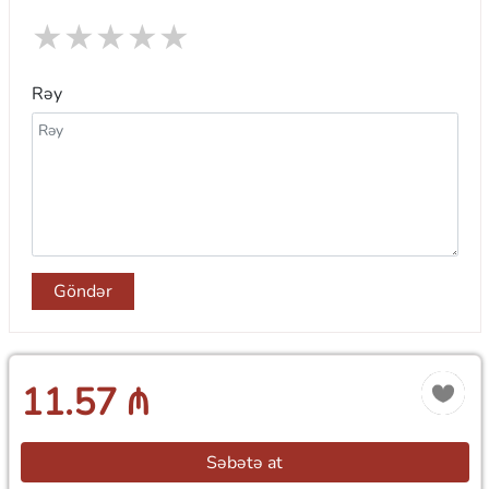
★
★
★
★
★
Rəy
Göndər
11.57 ₼
Səbətə at