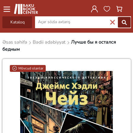
Kataloq
Əsas səhifə
Bədii ədəbiyyat
Лучше бы я остался
бедным
Mövcud olanlar