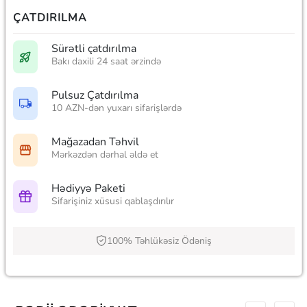
ÇATDIRILMA
Sürətli çatdırılma
Bakı daxili 24 saat ərzində
Pulsuz Çatdırılma
10 AZN-dən yuxarı sifarişlərdə
Mağazadan Təhvil
Mərkəzdən dərhal əldə et
Hədiyyə Paketi
Sifarişiniz xüsusi qablaşdırılır
100% Təhlükəsiz Ödəniş