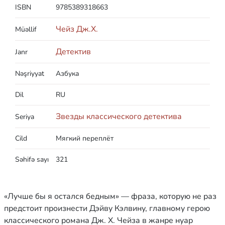
ISBN
9785389318663
Чейз Дж.Х.
Müəllif
Детектив
Janr
Nəşriyyat
Азбука
Dil
RU
Звезды классического детектива
Seriya
Cild
Мягкий переплёт
Səhifə sayı
321
«Лучше бы я остался бедным» — фраза, которую не раз
предстоит произнести Дэйву Кэлвину, главному герою
классического романа Дж. Х. Чейза в жанре нуар