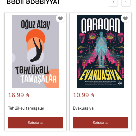
BƏDII ƏDƏBIYYAT
16.99 ₼
10.99 ₼
Təhlükəli tamaşalar
Evakuasiya
Səbətə at
Səbətə at