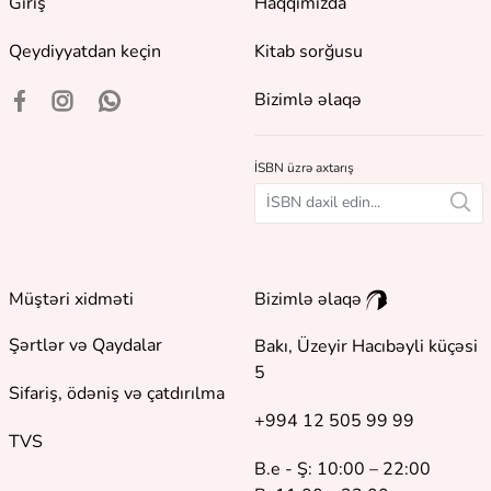
Giriş
Haqqımızda
Qeydiyyatdan keçin
Kitab sorğusu
Bizimlə əlaqə
İSBN üzrə axtarış
Müştəri xidməti
Bizimlə əlaqə
Şərtlər və Qaydalar
Bakı, Üzeyir Hacıbəyli küçəsi
5
Sifariş, ödəniş və çatdırılma
+994 12 505 99 99
TVS
B.e - Ş: 10:00 – 22:00