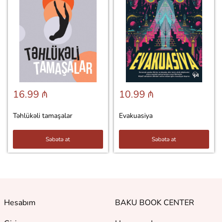
16.99 ₼
10.99 ₼
Təhlükəli tamaşalar
Evakuasiya
Səbətə at
Səbətə at
Hesabım
BAKU BOOK CENTER