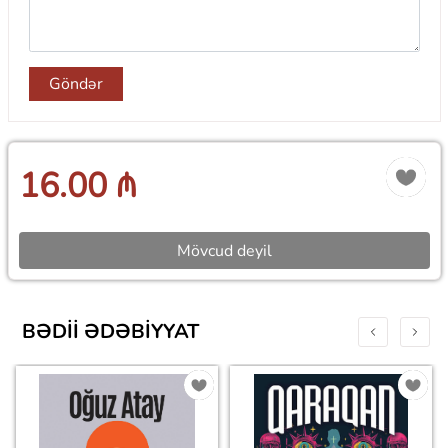
Göndər
16.00 ₼
Mövcud deyil
BƏDII ƏDƏBIYYAT