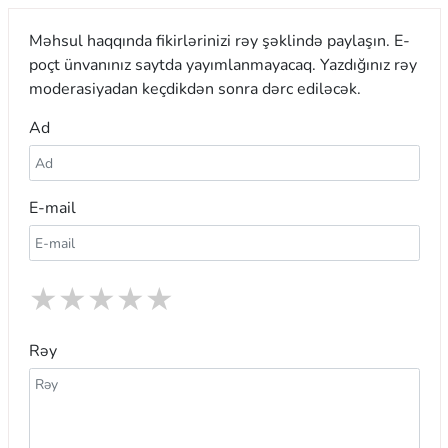
Məhsul haqqında fikirlərinizi rəy şəklində paylaşın. E-
poçt ünvanınız saytda yayımlanmayacaq. Yazdığınız rəy
moderasiyadan keçdikdən sonra dərc ediləcək.
Ad
E-mail
★
★
★
★
★
Rəy