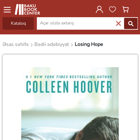
Kataloq
Əsas səhifə
Bədii ədəbiyyat
Losing Hope