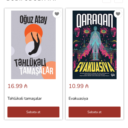
16.99 ₼
10.99 ₼
Təhlükəli tamaşalar
Evakuasiya
Səbətə at
Səbətə at