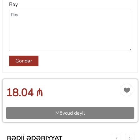
Rəy
Göndər
18.04 ₼
Mövcud deyil
BƏDII ƏDƏBIYYAT