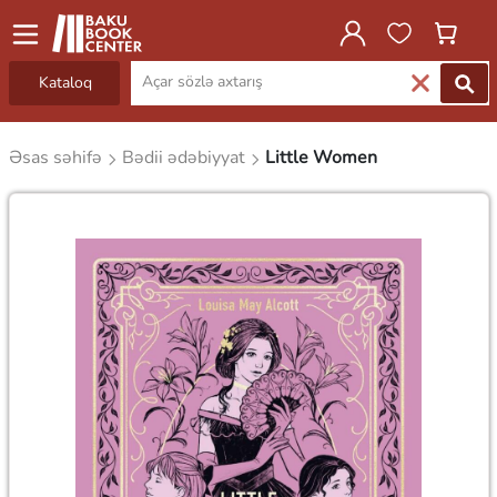
Kataloq
Əsas səhifə
Bədii ədəbiyyat
Little Women