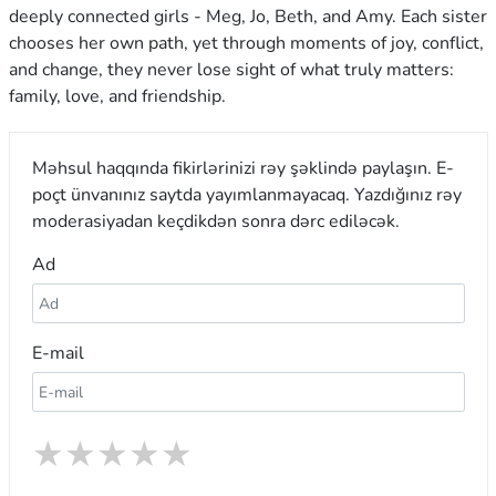
deeply connected girls - Meg, Jo, Beth, and Amy. Each sister
chooses her own path, yet through moments of joy, conflict,
and change, they never lose sight of what truly matters:
family, love, and friendship.
Məhsul haqqında fikirlərinizi rəy şəklində paylaşın. E-
poçt ünvanınız saytda yayımlanmayacaq. Yazdığınız rəy
moderasiyadan keçdikdən sonra dərc ediləcək.
Ad
E-mail
★
★
★
★
★