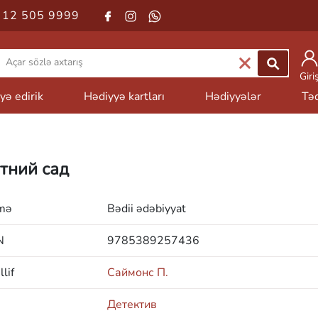
 12 505 9999
Giri
yə edirik
Hədiyyə kartları
Hədiyyələr
Təd
тний сад
mə
Bədii ədəbiyyat
N
9785389257436
lif
Саймонс П.
Детектив