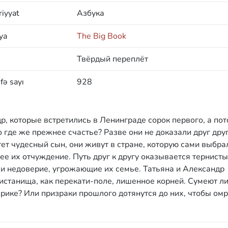
iyyat
Азбука
ya
The Big Book
Твёрдый переплёт
fə sayı
928
р, которые встретились в Ленинграде сорок первого, а по
о где же прежнее счастье? Разве они не доказали друг друг
ет чудесный сын, они живут в стране, которую сами выбра
е их отчуждение. Путь друг к другу оказывается тернисты
и недоверие, угрожающие их семье. Татьяна и Александр
ристанища, как перекати-поле, лишенное корней. Сумеют ли
рике? Или призраки прошлого дотянутся до них, чтобы ом