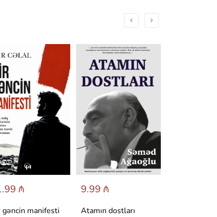
.99 ₼
9.99 ₼
6.95 ₼
r gəncin manifesti
Atamın dostları
Dönüş