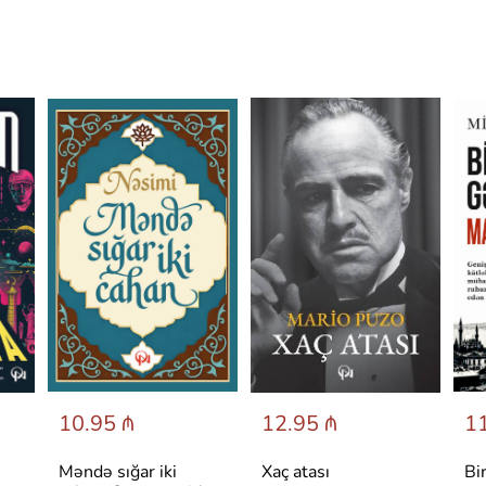
10.95 ₼
12.95 ₼
11
Məndə sığar iki
Xaç atası
Bi