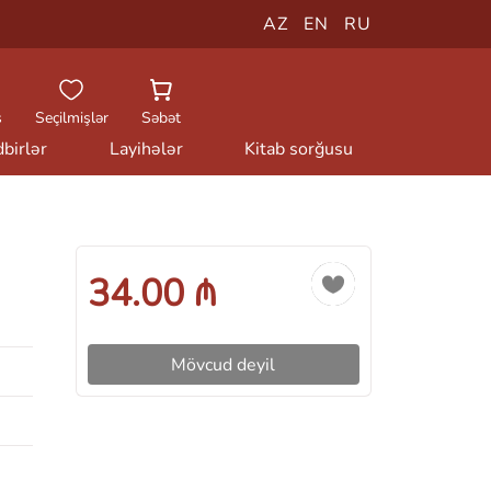
AZ
EN
RU
ş
Seçilmişlər
Səbət
birlər
Layihələr
Kitab sorğusu
34.00 ₼
Mövcud deyil