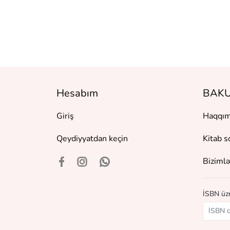
Hesabım
BAKU
Giriş
Haqqım
Qeydiyyatdan keçin
Kitab s
Bizimlə
İSBN üzr