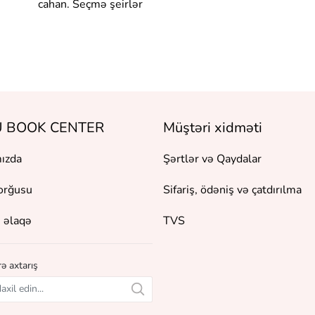
cahan. Seçmə şeirlər
 BOOK CENTER
Müştəri xidməti
ızda
Şərtlər və Qaydalar
orğusu
Sifariş, ödəniş və çatdırılma
 əlaqə
TVS
ə axtarış