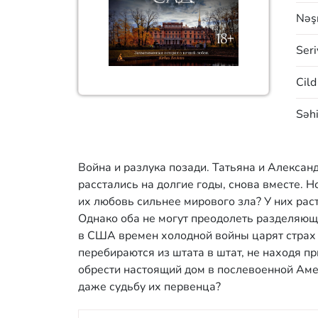
Nəşr
Seri
Cild
Səhi
Война и разлука позади. Татьяна и Александ
расстались на долгие годы, снова вместе. Н
их любовь сильнее мирового зла? У них раст
Однако оба не могут преодолеть разделяюще
в США времен холодной войны царят страх 
перебираются из штата в штат, не находя п
обрести настоящий дом в послевоенной Аме
даже судьбу их первенца?