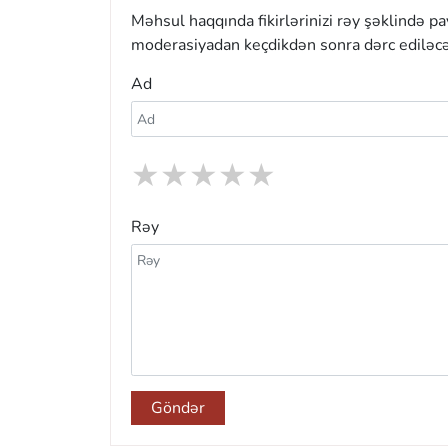
Məhsul haqqında fikirlərinizi rəy şəklində p
moderasiyadan keçdikdən sonra dərc ediləcə
Ad
★
★
★
★
★
Rəy
Göndər