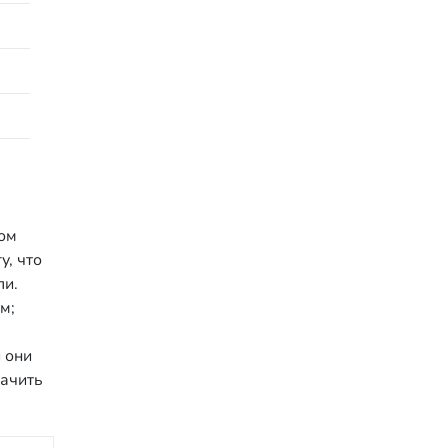
том
у, что
ли.
м;
 они
рачить