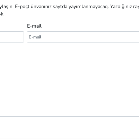
aylaşın. E-poçt ünvanınız saytda yayımlanmayacaq. Yazdığınız rə
k.
E-mail