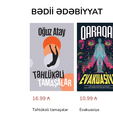
BƏDII ƏDƏBIYYAT
 ₼
16.99 ₼
10.99 ₼
аренина
Təhlükəli tamaşalar
Evakuasiya