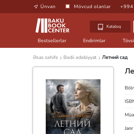
Ünvan
Mövcud olanlar
+994
Kataloq
Bestsellerlər
Endirimlər
Tövsi
Əsas səhifə
Bədii ədəbiyyat
Летний сад
Ле
Böl
ISB
Müəl
Janr