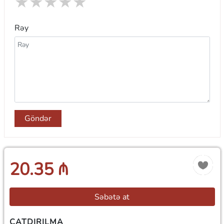
★
★
★
★
★
Rəy
Göndər
20.35 ₼
Səbətə at
ÇATDIRILMA