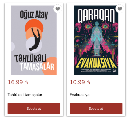
16.99 ₼
10.99 ₼
Təhlükəli tamaşalar
Evakuasiya
Səbətə at
Səbətə at