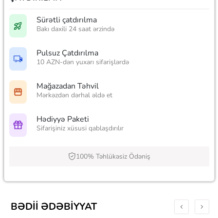
Sürətli çatdırılma
Bakı daxili 24 saat ərzində
Pulsuz Çatdırılma
10 AZN-dən yuxarı sifarişlərdə
Mağazadan Təhvil
Mərkəzdən dərhal əldə et
Hədiyyə Paketi
Sifarişiniz xüsusi qablaşdırılır
100% Təhlükəsiz Ödəniş
BƏDII ƏDƏBIYYAT