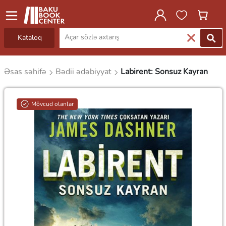
Kataloq
Əsas səhifə
Bədii ədəbiyyat
Labirent: Sonsuz Kayran
Mövcud olanlar