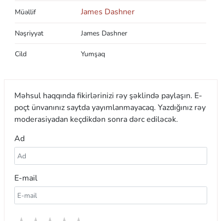
James Dashner
Müəllif
Nəşriyyat
James Dashner
Cild
Yumşaq
Məhsul haqqında fikirlərinizi rəy şəklində paylaşın. E-
poçt ünvanınız saytda yayımlanmayacaq. Yazdığınız rəy
moderasiyadan keçdikdən sonra dərc ediləcək.
Ad
E-mail