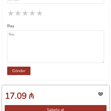
★
★
★
★
★
Rəy
Göndər
17.09 ₼
Səbətə at