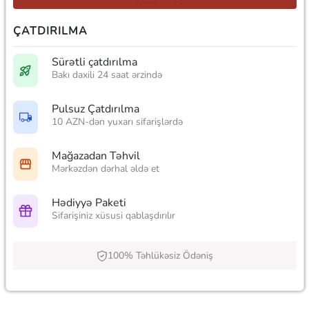
ÇATDIRILMA
Sürətli çatdırılma
Bakı daxili 24 saat ərzində
Pulsuz Çatdırılma
10 AZN-dən yuxarı sifarişlərdə
Mağazadan Təhvil
Mərkəzdən dərhal əldə et
Hədiyyə Paketi
Sifarişiniz xüsusi qablaşdırılır
100% Təhlükəsiz Ödəniş