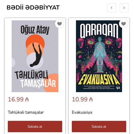
BƏDII ƏDƏBIYYAT
16.99 ₼
10.99 ₼
Təhlükəli tamaşalar
Evakuasiya
Səbətə at
Səbətə at