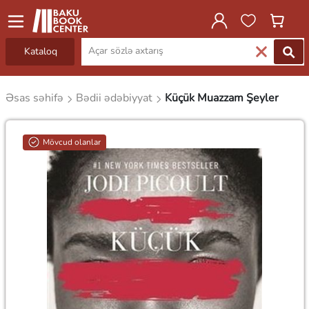
Kataloq
Əsas səhifə
Bədii ədəbiyyat
Küçük Muazzam Şeyler
Mövcud olanlar