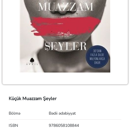
Küçük Muazzam Şeyler
Bölmə
Bədii ədəbiyyat
ISBN
9786058108844