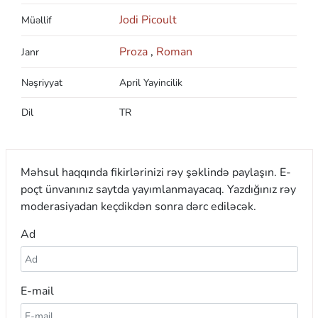
Jodi Picoult
Müəllif
Proza
,
Roman
Janr
Nəşriyyat
April Yayincilik
Dil
TR
Məhsul haqqında fikirlərinizi rəy şəklində paylaşın. E-
poçt ünvanınız saytda yayımlanmayacaq. Yazdığınız rəy
moderasiyadan keçdikdən sonra dərc ediləcək.
Ad
E-mail