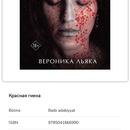
Красная гиена
Bölmə
Bədii ədəbiyyat
ISBN
9785041866990