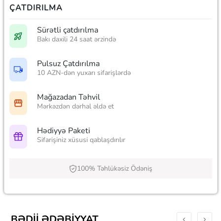
ÇATDIRILMA
Sürətli çatdırılma
Bakı daxili 24 saat ərzində
Pulsuz Çatdırılma
10 AZN-dən yuxarı sifarişlərdə
Mağazadan Təhvil
Mərkəzdən dərhal əldə et
Hədiyyə Paketi
Sifarişiniz xüsusi qablaşdırılır
100% Təhlükəsiz Ödəniş
BƏDII ƏDƏBIYYAT