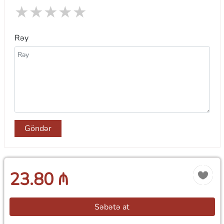
★
★
★
★
★
Rəy
Göndər
23.80 ₼
Səbətə at