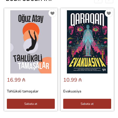
16.99 ₼
10.99 ₼
Təhlükəli tamaşalar
Evakuasiya
Səbətə at
Səbətə at