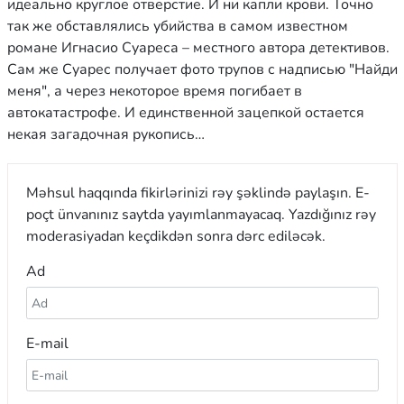
идеально круглое отверстие. И ни капли крови. Точно
так же обставлялись убийства в самом известном
романе Игнасио Суареса – местного автора детективов.
Сам же Суарес получает фото трупов с надписью "Найди
меня", а через некоторое время погибает в
автокатастрофе. И единственной зацепкой остается
некая загадочная рукопись…
Məhsul haqqında fikirlərinizi rəy şəklində paylaşın. E-
poçt ünvanınız saytda yayımlanmayacaq. Yazdığınız rəy
moderasiyadan keçdikdən sonra dərc ediləcək.
Ad
E-mail