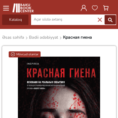
Kataloq
Əsas səhifə
Bədii ədəbiyyat
Красная гиена
Mövcud olanlar