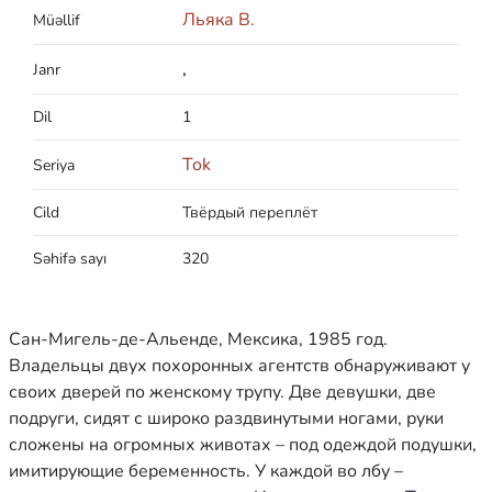
Льяка В.
Müəllif
,
Janr
Dil
1
Tok
Seriya
Cild
Твёрдый переплёт
Səhifə sayı
320
Сан-Мигель-де-Альенде, Мексика, 1985 год.
Владельцы двух похоронных агентств обнаруживают у
своих дверей по женскому трупу. Две девушки, две
подруги, сидят с широко раздвинутыми ногами, руки
сложены на огромных животах – под одеждой подушки,
имитирующие беременность. У каждой во лбу –