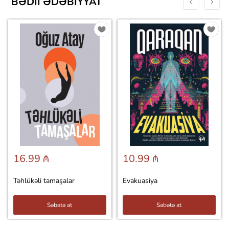
BƏDII ƏDƏBIYYAT
16.99 ₼
10.99 ₼
Təhlükəli tamaşalar
Evakuasiya
Səbətə at
Səbətə at