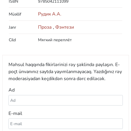
ISBN
9785042111099
Рудик А.А.
Müəllif
Проза
,
Фэнтези
Janr
Cild
Мягкий переплёт
Məhsul haqqında fikirlərinizi rəy şəklində paylaşın. E-
poçt ünvanınız saytda yayımlanmayacaq. Yazdığınız rəy
moderasiyadan keçdikdən sonra dərc ediləcək.
Ad
E-mail