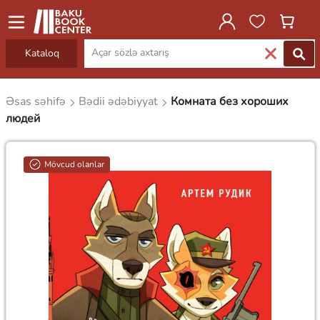
Kataloq
Əsas səhifə
Bədii ədəbiyyat
Комната без хороших
людей
Mövcud olanlar