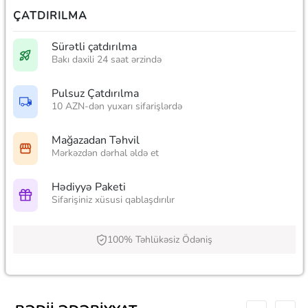
ÇATDIRILMA
Sürətli çatdırılma
Bakı daxili 24 saat ərzində
Pulsuz Çatdırılma
10 AZN-dən yuxarı sifarişlərdə
Mağazadan Təhvil
Mərkəzdən dərhal əldə et
Hədiyyə Paketi
Sifarişiniz xüsusi qablaşdırılır
100% Təhlükəsiz Ödəniş