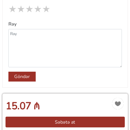
★
★
★
★
★
Rəy
Göndər
15.07 ₼
Səbətə at