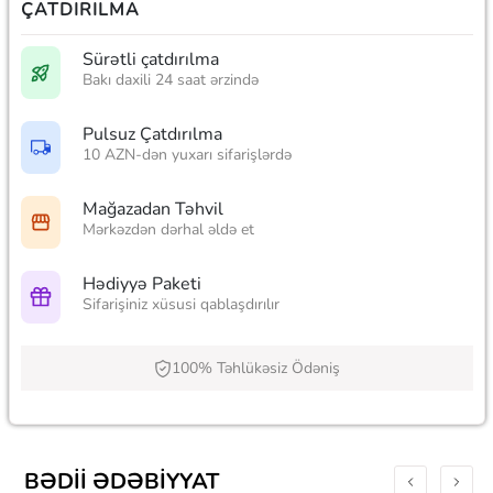
ÇATDIRILMA
Sürətli çatdırılma
Bakı daxili 24 saat ərzində
Pulsuz Çatdırılma
10 AZN-dən yuxarı sifarişlərdə
Mağazadan Təhvil
Mərkəzdən dərhal əldə et
Hədiyyə Paketi
Sifarişiniz xüsusi qablaşdırılır
100% Təhlükəsiz Ödəniş
BƏDII ƏDƏBIYYAT