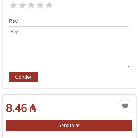
★
★
★
★
★
Rəy
Göndər
8.46 ₼
Səbətə at