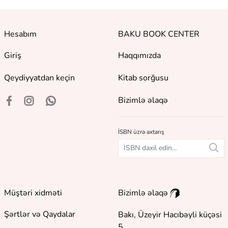
Hesabım
BAKU BOOK CENTER
Giriş
Haqqımızda
Qeydiyyatdan keçin
Kitab sorğusu
Bizimlə əlaqə
İSBN üzrə axtarış
Müştəri xidməti
Bizimlə əlaqə
Şərtlər və Qaydalar
Bakı, Üzeyir Hacıbəyli küçəsi
5