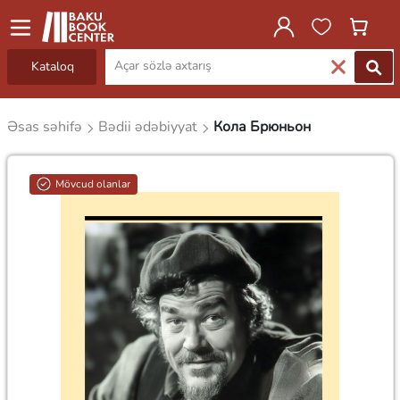
Kataloq
Əsas səhifə
Bədii ədəbiyyat
Кола Брюньон
Mövcud olanlar