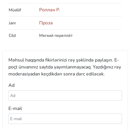
Роллан Р.
Müəllif
Проза
Janr
Cild
Мягкий переплёт
Məhsul haqqında fikirlərinizi rəy şəklində paylaşın. E-
poçt ünvanınız saytda yayımlanmayacaq. Yazdığınız rəy
moderasiyadan keçdikdən sonra dərc ediləcək.
Ad
E-mail