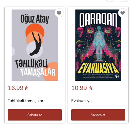
16.99 ₼
10.99 ₼
Təhlükəli tamaşalar
Evakuasiya
Səbətə at
Səbətə at