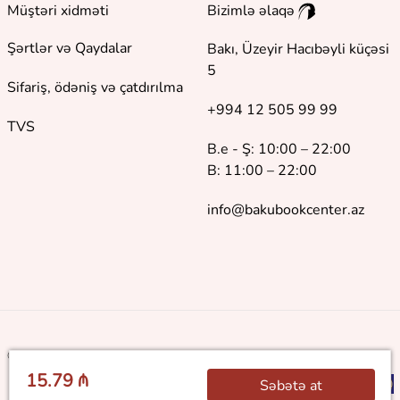
Müştəri xidməti
Bizimlə əlaqə
Şərtlər və Qaydalar
Bakı, Üzeyir Hacıbəyli küçəsi
5
Sifariş, ödəniş və çatdırılma
+994 12 505 99 99
TVS
B.e - Ş: 10:00 – 22:00
B: 11:00 – 22:00
info@bakubookcenter.az
©
2018 - 2026 Baku Book Center. Bütün hüquqlar qorunur
15.79 ₼
Səbətə at