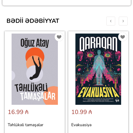
BƏDII ƏDƏBIYYAT
16.99 ₼
10.99 ₼
Təhlükəli tamaşalar
Evakuasiya