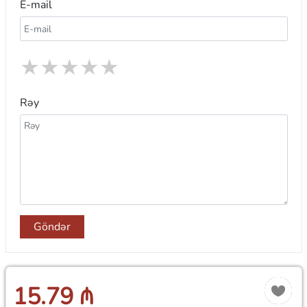
E-mail
★
★
★
★
★
Rəy
Göndər
15.79 ₼