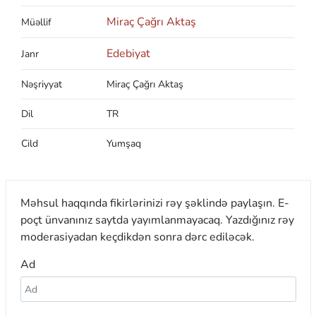
Miraç Çağrı Aktaş
Müəllif
Edebiyat
Janr
Nəşriyyat
Miraç Çağrı Aktaş
Dil
TR
Cild
Yumşaq
Məhsul haqqında fikirlərinizi rəy şəklində paylaşın. E-
poçt ünvanınız saytda yayımlanmayacaq. Yazdığınız rəy
moderasiyadan keçdikdən sonra dərc ediləcək.
Ad