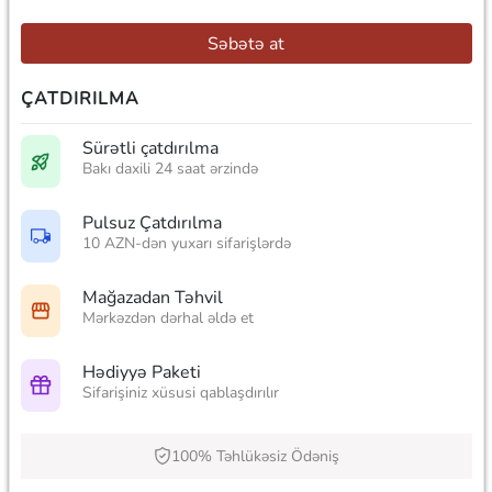
Səbətə at
ÇATDIRILMA
Sürətli çatdırılma
Bakı daxili 24 saat ərzində
Pulsuz Çatdırılma
10 AZN-dən yuxarı sifarişlərdə
Mağazadan Təhvil
Mərkəzdən dərhal əldə et
Hədiyyə Paketi
Sifarişiniz xüsusi qablaşdırılır
100% Təhlükəsiz Ödəniş