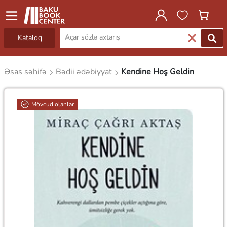
Kataloq
Əsas səhifə
Bədii ədəbiyyat
Kendine Hoş Geldin
Mövcud olanlar