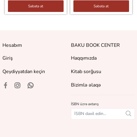
Səbətə at
Səbətə at
Hesabım
BAKU BOOK CENTER
Giriş
Haqqımızda
Qeydiyyatdan keçin
Kitab sorğusu
Bizimlə əlaqə
İSBN üzrə axtarış