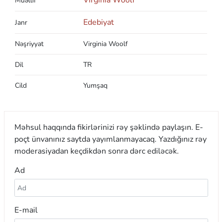
Müəllif
Edebiyat
Janr
Nəşriyyat
Virginia Woolf
Dil
TR
Cild
Yumşaq
Məhsul haqqında fikirlərinizi rəy şəklində paylaşın. E-
poçt ünvanınız saytda yayımlanmayacaq. Yazdığınız rəy
moderasiyadan keçdikdən sonra dərc ediləcək.
Ad
E-mail