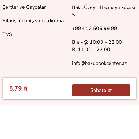
Şərtlər və Qaydalar
Bakı, Üzeyir Hacıbəyli küçəsi
5
Sifariş, ödəniş və çatdırılma
+994 12 505 99 99
TVS
B.e - Ş: 10:00 – 22:00
B: 11:00 – 22:00
info@bakubookcenter.az
5.79 ₼
Səbətə at
©
2018 - 2026 Baku Book Center. Bütün hüquqlar qorunur