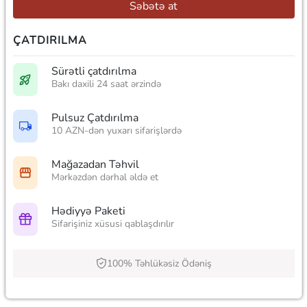
Səbətə at
ÇATDIRILMA
Sürətli çatdırılma
Bakı daxili 24 saat ərzində
Pulsuz Çatdırılma
10 AZN-dən yuxarı sifarişlərdə
Mağazadan Təhvil
Mərkəzdən dərhal əldə et
Hədiyyə Paketi
Sifarişiniz xüsusi qablaşdırılır
100% Təhlükəsiz Ödəniş