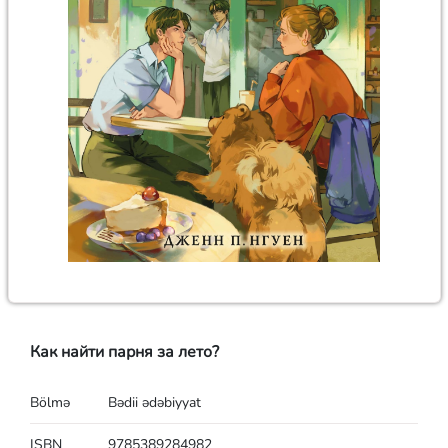
Как найти парня за лето?
Bölmə
Bədii ədəbiyyat
ISBN
9785389284982