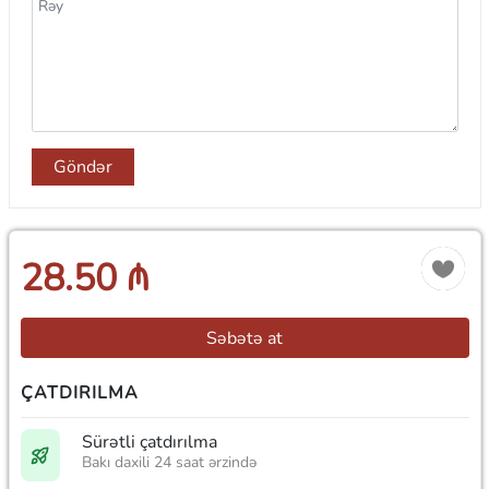
Göndər
28.50 ₼
Səbətə at
ÇATDIRILMA
Sürətli çatdırılma
Bakı daxili 24 saat ərzində