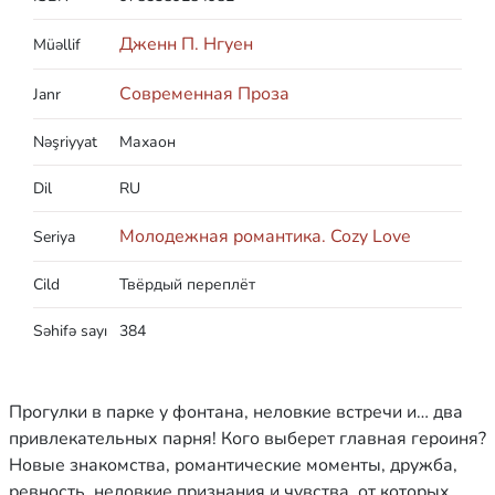
Дженн П. Нгуен
Müəllif
Современная Проза
Janr
Nəşriyyat
Махаон
Dil
RU
Молодежная романтика. Cozy Love
Seriya
Cild
Твёрдый переплёт
Səhifə sayı
384
Прогулки в парке у фонтана, неловкие встречи и… два
привлекательных парня! Кого выберет главная героиня?
Новые знакомства, романтические моменты, дружба,
ревность, неловкие признания и чувства, от которых