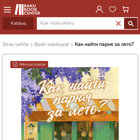
Kataloq
Əsas səhifə
Bədii ədəbiyyat
Как найти парня за лето?
Mövcud olanlar