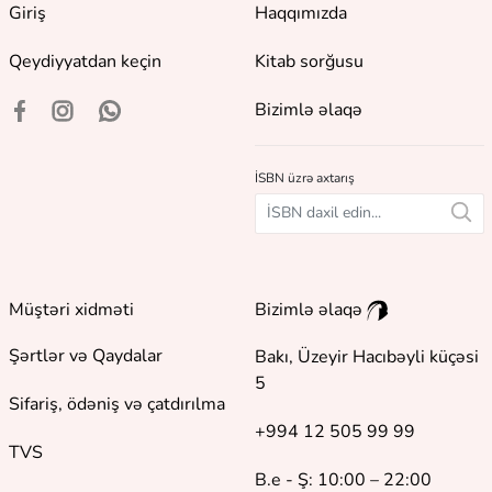
Giriş
Haqqımızda
Qeydiyyatdan keçin
Kitab sorğusu
Bizimlə əlaqə
İSBN üzrə axtarış
Müştəri xidməti
Bizimlə əlaqə
Şərtlər və Qaydalar
Bakı, Üzeyir Hacıbəyli küçəsi
5
Sifariş, ödəniş və çatdırılma
+994 12 505 99 99
TVS
B.e - Ş: 10:00 – 22:00