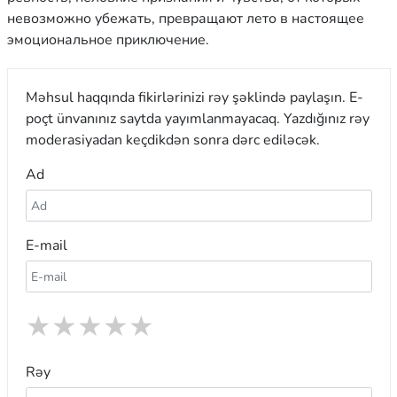
невозможно убежать, превращают лето в настоящее
эмоциональное приключение.
Məhsul haqqında fikirlərinizi rəy şəklində paylaşın. E-
poçt ünvanınız saytda yayımlanmayacaq. Yazdığınız rəy
moderasiyadan keçdikdən sonra dərc ediləcək.
Ad
E-mail
★
★
★
★
★
Rəy