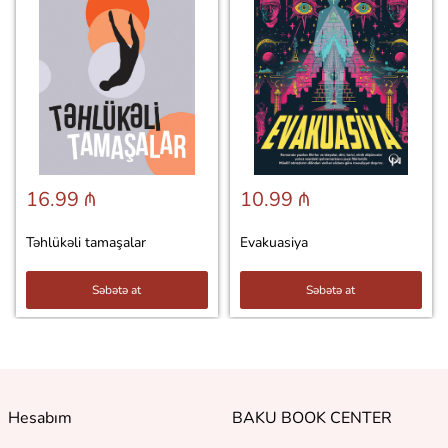
16.99 ₼
10.99 ₼
Təhlükəli tamaşalar
Evakuasiya
Səbətə at
Səbətə at
Hesabım
BAKU BOOK CENTER