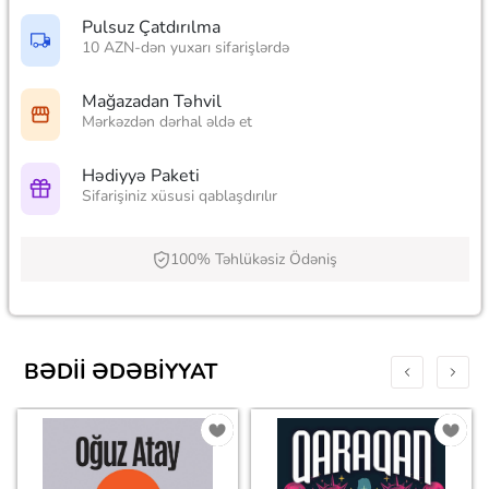
Pulsuz Çatdırılma
10 AZN-dən yuxarı sifarişlərdə
Mağazadan Təhvil
Mərkəzdən dərhal əldə et
Hədiyyə Paketi
Sifarişiniz xüsusi qablaşdırılır
100% Təhlükəsiz Ödəniş
BƏDII ƏDƏBIYYAT