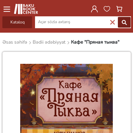
Kataloq
Əsas səhifə
Bədii ədəbiyyat
Кафе "Пряная тыква"