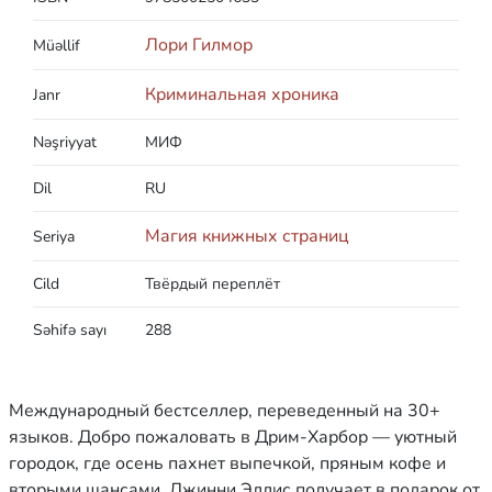
Лори Гилмор
Müəllif
Криминальная хроника
Janr
Nəşriyyat
МИФ
Dil
RU
Магия книжных страниц
Seriya
Cild
Твёрдый переплёт
Səhifə sayı
288
Международный бестселлер, переведенный на 30+
языков. Добро пожаловать в Дрим-Харбор — уютный
городок, где осень пахнет выпечкой, пряным кофе и
вторыми шансами. Джинни Эллис получает в подарок от