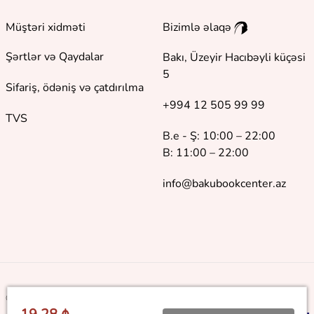
Müştəri xidməti
Bizimlə əlaqə
Şərtlər və Qaydalar
Bakı, Üzeyir Hacıbəyli küçəsi
5
Sifariş, ödəniş və çatdırılma
+994 12 505 99 99
TVS
B.e - Ş: 10:00 – 22:00
B: 11:00 – 22:00
info@bakubookcenter.az
©
2018 - 2026 Baku Book Center. Bütün hüquqlar qorunur