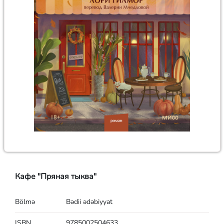
Кафе "Пряная тыква"
Bölmə
Bədii ədəbiyyat
ISBN
9785002504633