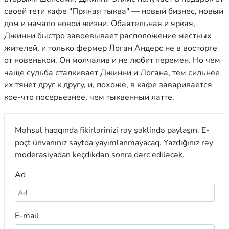
своей тети кафе "Пряная тыква" — новый бизнес, новый
дом и начало новой жизни. Обаятельная и яркая,
Джинни быстро завоевывает расположение местных
жителей, и только фермер Логан Андерс не в восторге
от новенькой. Он молчалив и не любит перемен. Но чем
чаще судьба сталкивает Джинни и Логана, тем сильнее
их тянет друг к другу, и, похоже, в кафе заваривается
кое-что посерьезнее, чем тыквенный латте.
Məhsul haqqında fikirlərinizi rəy şəklində paylaşın. E-
poçt ünvanınız saytda yayımlanmayacaq. Yazdığınız rəy
moderasiyadan keçdikdən sonra dərc ediləcək.
Ad
E-mail