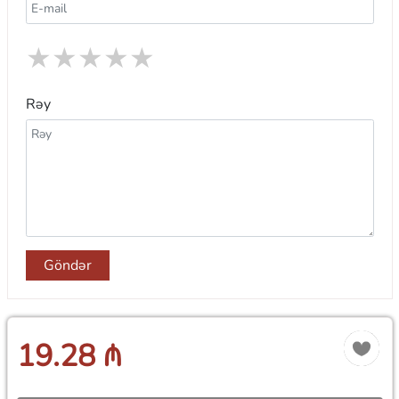
★
★
★
★
★
Rəy
Göndər
19.28 ₼