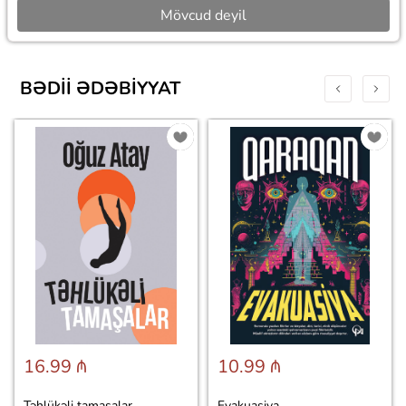
Mövcud deyil
BƏDII ƏDƏBIYYAT
16.99 ₼
10.99 ₼
Təhlükəli tamaşalar
Evakuasiya