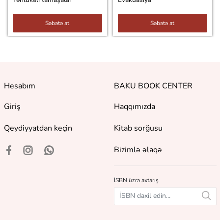
Səbətə at
Səbətə at
Hesabım
BAKU BOOK CENTER
Giriş
Haqqımızda
Qeydiyyatdan keçin
Kitab sorğusu
Bizimlə əlaqə
İSBN üzrə axtarış