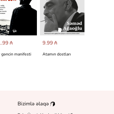
.99 ₼
9.99 ₼
6.95 ₼
r gəncin manifesti
Atamın dostları
Dönüş
Bizimlə əlaqə