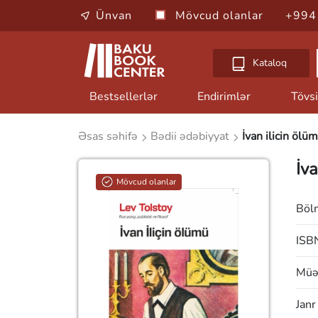
Ünvan
Mövcud olanlar
+994
Kataloq
Bestsellerlər
Endirimlər
Tövsi
Əsas səhifə
Bədii ədəbiyyat
İvan ilicin ölü
İva
Mövcud olanlar
Böl
ISB
Müəl
Janr