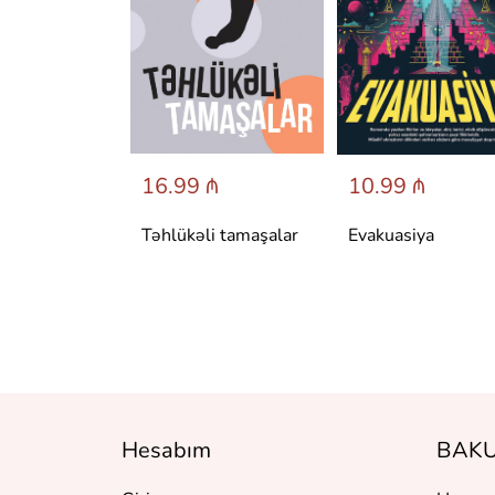
 ₼
16.99 ₼
10.99 ₼
аренина
Təhlükəli tamaşalar
Evakuasiya
Hesabım
BAKU