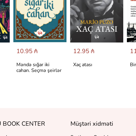
10.95 ₼
12.95 ₼
11
Məndə sığar iki
Xaç atası
Bi
cahan. Seçmə şeirlər
 BOOK CENTER
Müştəri xidməti