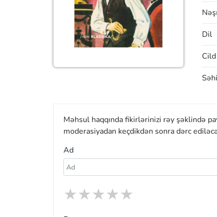
Nəşr
Dil
Cild
Səhi
Məhsul haqqında fikirlərinizi rəy şəklində p
moderasiyadan keçdikdən sonra dərc ediləcə
Ad
★
★
★
★
★