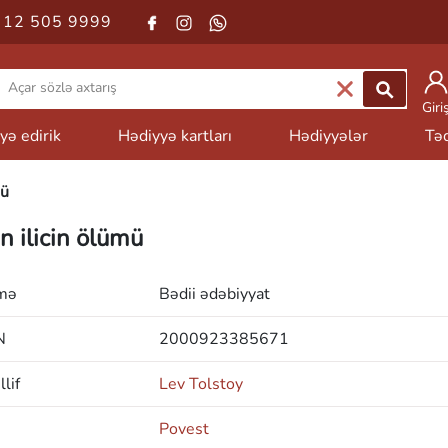
 12 505 9999
Giri
yə edirik
Hədiyyə kartları
Hədiyyələr
Təd
mü
n ilicin ölümü
mə
Bədii ədəbiyyat
N
2000923385671
lif
Lev Tolstoy
Povest