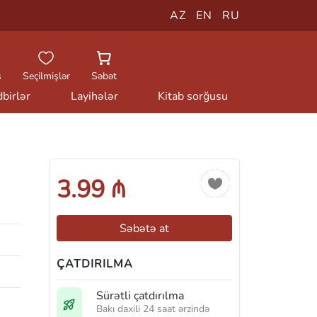
AZ
EN
RU
ş
Seçilmişlər
Səbət
birlər
Layihələr
Kitab sorğusu
3.99 ₼
Səbətə at
ÇATDIRILMA
Sürətli çatdırılma
Bakı daxili 24 saat ərzində