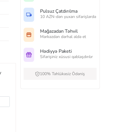
Pulsuz Çatdırılma
10 AZN-dən yuxarı sifarişlərdə
Mağazadan Təhvil
Mərkəzdən dərhal əldə et
Hədiyyə Paketi
Sifarişiniz xüsusi qablaşdırılır
y
100% Təhlükəsiz Ödəniş