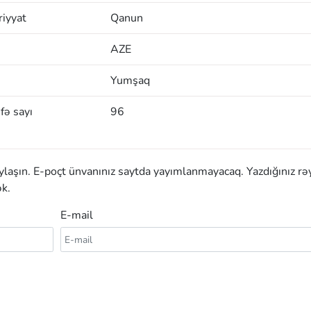
iyyat
Qanun
AZE
Yumşaq
fə sayı
96
aylaşın. E-poçt ünvanınız saytda yayımlanmayacaq. Yazdığınız rə
k.
E-mail