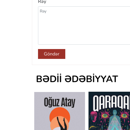
Rəy
Göndər
BƏDII ƏDƏBIYYAT