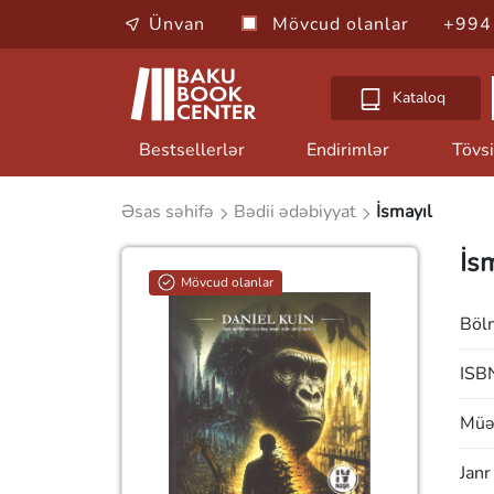
Ünvan
Mövcud olanlar
+994
Kataloq
Bestsellerlər
Endirimlər
Tövsi
Əsas səhifə
Bədii ədəbiyyat
İsmayıl
İs
Mövcud olanlar
Böl
ISB
Müəl
Janr