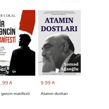
.99 ₼
9.99 ₼
6.95 ₼
r gəncin manifesti
Atamın dostları
Dönüş