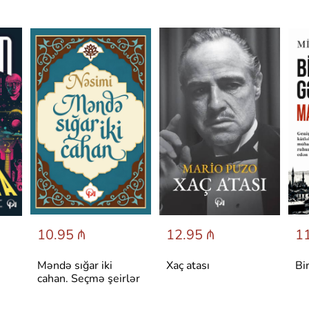
10.95 ₼
12.95 ₼
11
Məndə sığar iki
Xaç atası
Bi
cahan. Seçmə şeirlər