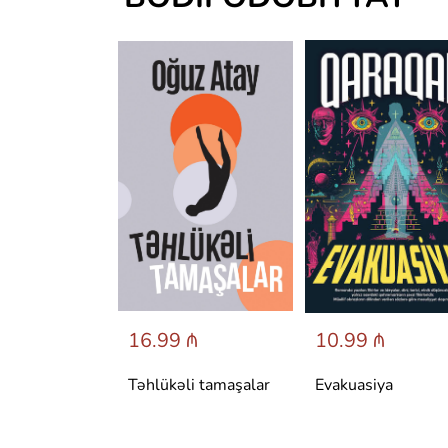
 ₼
16.99 ₼
10.99 ₼
аренина
Təhlükəli tamaşalar
Evakuasiya