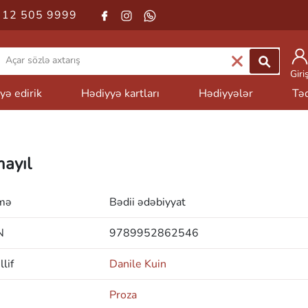
 12 505 9999
Giri
yə edirik
Hədiyyə kartları
Hədiyyələr
Təd
mayıl
mə
Bədii ədəbiyyat
N
9789952862546
lif
Danile Kuin
Proza