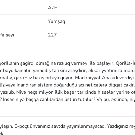
AZE
Yumşaq
fə sayı
227
rillanın şagirdi olmağına razılıq verməyi ilə başlayır. Qorilla-
r boyu kainatın yaradılış tarixini araşdırır, əksəriyyətimizə məl
rnativ, qərəzsiz baxış ortaya qoyur. Mədəniyyət Ana adı verdiyi 
llüziyaya inandıran sistem doğurduğu acı nəticələrə diqqət çəkir.
ılıb. Niyə neçə milyon illik bəşər tarixində hissələr yerinə 
? İnsan niyə başqa canlılardan üstün tutulur? Və bu, əslində, ni
aylaşın. E-poçt ünvanınız saytda yayımlanmayacaq. Yazdığınız rə
k.