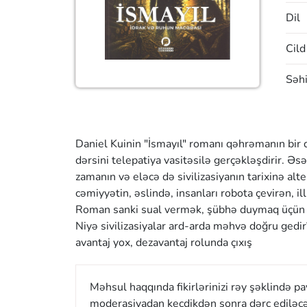
Dil
Cild
Səhi
Daniel Kuinin "İsmayıl" romanı qəhrəmanın bir qo
dərsini telepatiya vasitəsilə gerçəkləşdirir. Əsə
zamanın və eləcə də sivilizasiyanın tarixinə alte
cəmiyyətin, əslində, insanları robota çevirən, i
Roman sanki sual vermək, şübhə duymaq üçün yaz
Niyə sivilizasiyalar ard-arda məhvə doğru gedir
avantaj yox, dezavantaj rolunda çıxış
Məhsul haqqında fikirlərinizi rəy şəklində p
moderasiyadan keçdikdən sonra dərc ediləcə