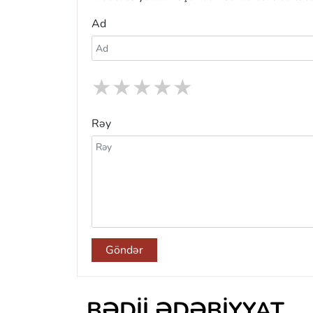
Ad
★
★
★
★
★
Rəy
Göndər
BƏDII ƏDƏBIYYAT