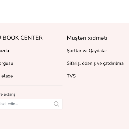
 BOOK CENTER
Müştəri xidməti
ızda
Şərtlər və Qaydalar
orğusu
Sifariş, ödəniş və çatdırılma
 əlaqə
TVS
ə axtarış