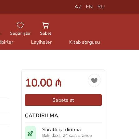
AZ
EN
RU
ş
Seçilmişlər
Səbət
birlər
Layihələr
Kitab sorğusu
10.00 ₼
Səbətə at
ÇATDIRILMA
Sürətli çatdırılma
Bakı daxili 24 saat ərzində