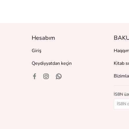
Hesabım
BAKU
Giriş
Haqqım
Qeydiyyatdan keçin
Kitab s
Bizimlə
İSBN üzr