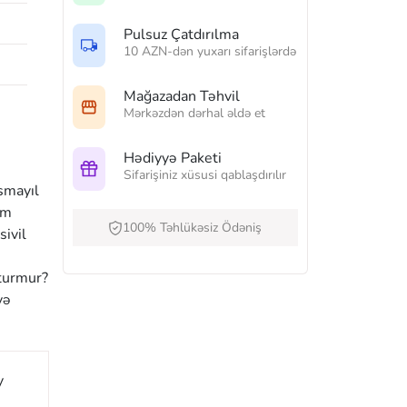
Pulsuz Çatdırılma
10 AZN-dən yuxarı sifarişlərdə
Mağazadan Təhvil
Mərkəzdən dərhal əldə et
Hədiyyə Paketi
Sifarişiniz xüsusi qablaşdırılır
İsmayıl
um
100% Təhlükəsiz Ödəniş
sivil
oturmur?
yə
y