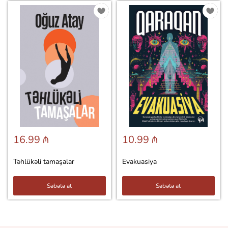
16.99 ₼
10.99 ₼
Təhlükəli tamaşalar
Evakuasiya
Səbətə at
Səbətə at