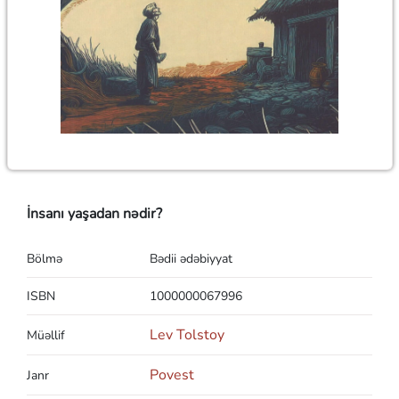
İnsanı yaşadan nədir?
Bölmə
Bədii ədəbiyyat
ISBN
1000000067996
Lev Tolstoy
Müəllif
Povest
Janr