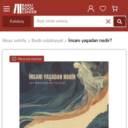
Kataloq
Əsas səhifə
Bədii ədəbiyyat
İnsanı yaşadan nədir?
Mövcud olanlar