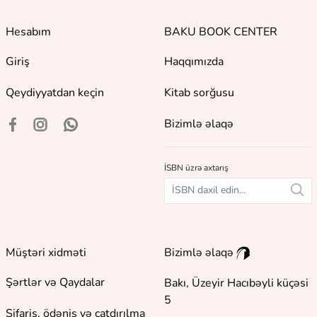
Hesabım
BAKU BOOK CENTER
Giriş
Haqqımızda
Qeydiyyatdan keçin
Kitab sorğusu
Bizimlə əlaqə
İSBN üzrə axtarış
Müştəri xidməti
Bizimlə əlaqə
Şərtlər və Qaydalar
Bakı, Üzeyir Hacıbəyli küçəsi
5
Sifariş, ödəniş və çatdırılma