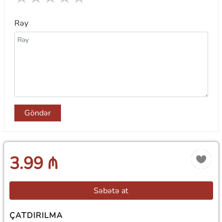
Rəy
Göndər
3.99 ₼
Səbətə at
ÇATDIRILMA