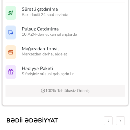
Sürətli çatdırılma
Bakı daxili 24 saat ərzində
Pulsuz Çatdırılma
10 AZN-dən yuxarı sifarişlərdə
Mağazadan Təhvil
Mərkəzdən dərhal əldə et
Hədiyyə Paketi
Sifarişiniz xüsusi qablaşdırılır
100% Təhlükəsiz Ödəniş
BƏDII ƏDƏBIYYAT