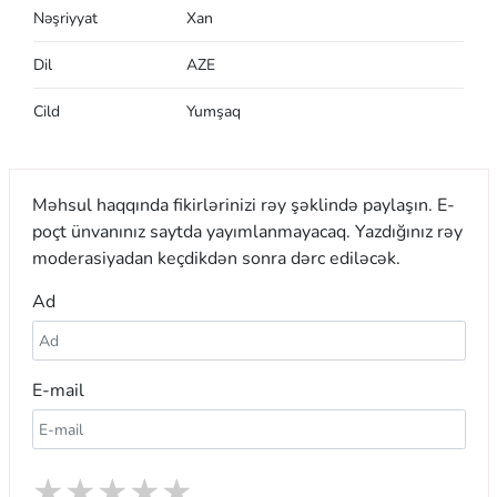
Nəşriyyat
Xan
Dil
AZE
Cild
Yumşaq
Məhsul haqqında fikirlərinizi rəy şəklində paylaşın. E-
poçt ünvanınız saytda yayımlanmayacaq. Yazdığınız rəy
moderasiyadan keçdikdən sonra dərc ediləcək.
Ad
E-mail
★
★
★
★
★