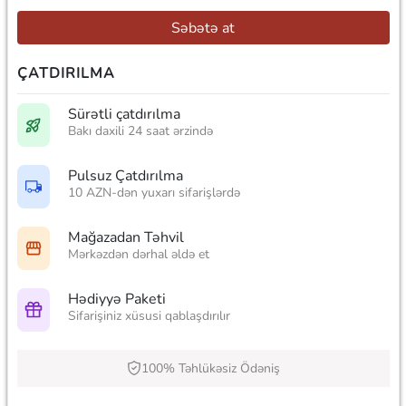
Səbətə at
ÇATDIRILMA
Sürətli çatdırılma
Bakı daxili 24 saat ərzində
Pulsuz Çatdırılma
10 AZN-dən yuxarı sifarişlərdə
Mağazadan Təhvil
Mərkəzdən dərhal əldə et
Hədiyyə Paketi
Sifarişiniz xüsusi qablaşdırılır
100% Təhlükəsiz Ödəniş