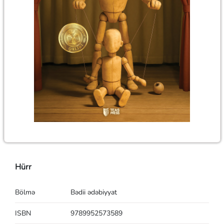
Hürr
Bölmə
Bədii ədəbiyyat
ISBN
9789952573589