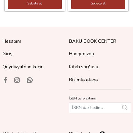
Səbətə at
Səbətə at
Hesabım
BAKU BOOK CENTER
Giriş
Haqqımızda
Qeydiyyatdan keçin
Kitab sorğusu
Bizimlə əlaqə
İSBN üzrə axtarış