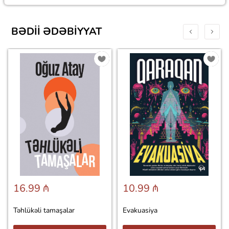
BƏDII ƏDƏBIYYAT
16.99 ₼
10.99 ₼
Təhlükəli tamaşalar
Evakuasiya