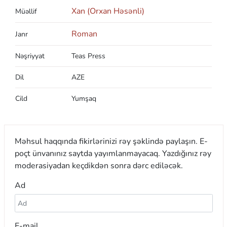
Xan (Orxan Həsənli)
Müəllif
Roman
Janr
Nəşriyyat
Teas Press
Dil
AZE
Cild
Yumşaq
Məhsul haqqında fikirlərinizi rəy şəklində paylaşın. E-
poçt ünvanınız saytda yayımlanmayacaq. Yazdığınız rəy
moderasiyadan keçdikdən sonra dərc ediləcək.
Ad
E-mail