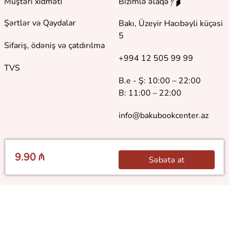
Müştəri xidməti
Bizimlə əlaqə
Şərtlər və Qaydalar
Bakı, Üzeyir Hacıbəyli küçəsi
5
Sifariş, ödəniş və çatdırılma
+994 12 505 99 99
TVS
B.e - Ş: 10:00 – 22:00
B: 11:00 – 22:00
info@bakubookcenter.az
9.90 ₼
Səbətə at
©
2018 - 2026 Baku Book Center. Bütün hüquqlar qorunur