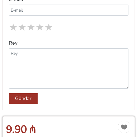
★
★
★
★
★
Rəy
Göndər
9.90 ₼