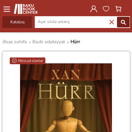
Kataloq
Əsas səhifə
Bədii ədəbiyyat
Hürr
Mövcud olanlar