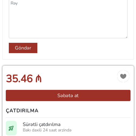
Göndər
35.46 ₼
Səbətə at
ÇATDIRILMA
Sürətli çatdırılma
Bakı daxili 24 saat ərzində