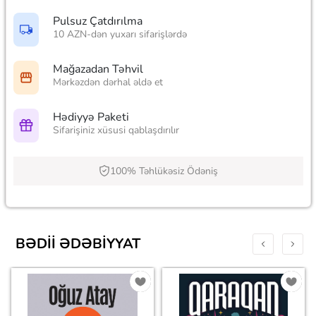
Pulsuz Çatdırılma
10 AZN-dən yuxarı sifarişlərdə
Mağazadan Təhvil
Mərkəzdən dərhal əldə et
Hədiyyə Paketi
Sifarişiniz xüsusi qablaşdırılır
100% Təhlükəsiz Ödəniş
BƏDII ƏDƏBIYYAT