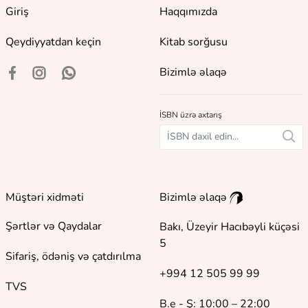
Giriş
Haqqımızda
Qeydiyyatdan keçin
Kitab sorğusu
Bizimlə əlaqə
İSBN üzrə axtarış
Müştəri xidməti
Bizimlə əlaqə
Şərtlər və Qaydalar
Bakı, Üzeyir Hacıbəyli küçəsi
5
Sifariş, ödəniş və çatdırılma
+994 12 505 99 99
TVS
B.e - Ş: 10:00 – 22:00