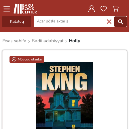
Kataloq
Əsas səhifə
Bədii ədəbiyyat
Holly
Mövcud olanlar