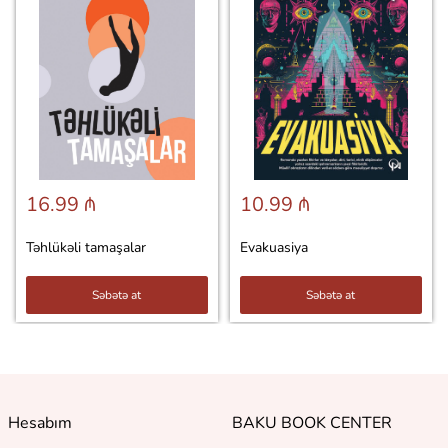
16.99 ₼
10.99 ₼
Təhlükəli tamaşalar
Evakuasiya
Səbətə at
Səbətə at
Hesabım
BAKU BOOK CENTER