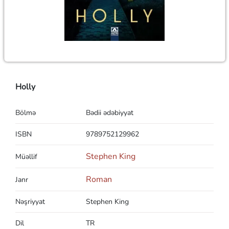
Holly
Bölmə
Bədii ədəbiyyat
ISBN
9789752129962
Stephen King
Müəllif
Roman
Janr
Nəşriyyat
Stephen King
Dil
TR