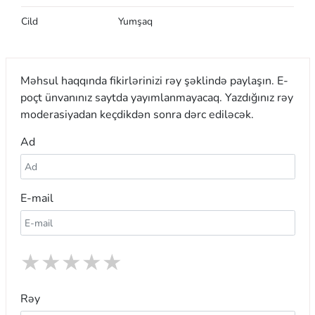
Cild
Yumşaq
Məhsul haqqında fikirlərinizi rəy şəklində paylaşın. E-
poçt ünvanınız saytda yayımlanmayacaq. Yazdığınız rəy
moderasiyadan keçdikdən sonra dərc ediləcək.
Ad
E-mail
★
★
★
★
★
Rəy