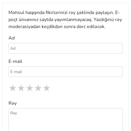
Məhsul haqqında fikirlərinizi rəy şəklində paylaşın. E-
poçt ünvanınız saytda yayımlanmayacaq. Yazdığınız rəy
moderasiyadan keçdikdən sonra dərc ediləcək.
Ad
E-mail
★
★
★
★
★
Rəy