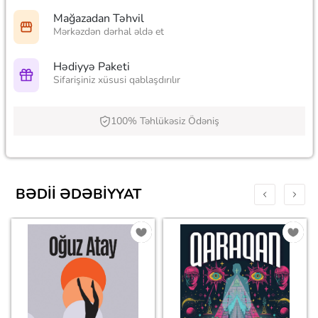
Mağazadan Təhvil
Mərkəzdən dərhal əldə et
Hədiyyə Paketi
Sifarişiniz xüsusi qablaşdırılır
100% Təhlükəsiz Ödəniş
BƏDII ƏDƏBIYYAT