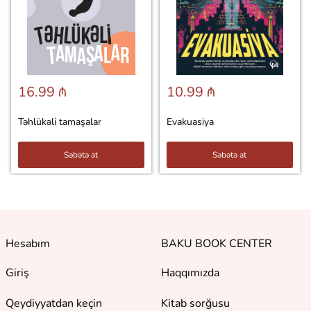
16.99 ₼
10.99 ₼
Təhlükəli tamaşalar
Evakuasiya
Səbətə at
Səbətə at
Hesabım
BAKU BOOK CENTER
Giriş
Haqqımızda
Qeydiyyatdan keçin
Kitab sorğusu