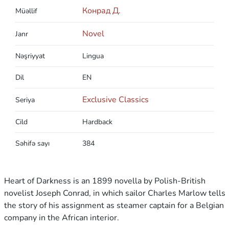
Конрад Д.
Müəllif
Novel
Janr
Nəşriyyat
Lingua
Dil
EN
Exclusive Classics
Seriya
Cild
Hardback
Səhifə sayı
384
Heart of Darkness is an 1899 novella by Polish-British
novelist Joseph Conrad, in which sailor Charles Marlow tells
the story of his assignment as steamer captain for a Belgian
company in the African interior.