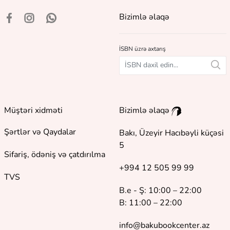
Bizimlə əlaqə
İSBN üzrə axtarış
Müştəri xidməti
Bizimlə əlaqə
Şərtlər və Qaydalar
Bakı, Üzeyir Hacıbəyli küçəsi
5
Sifariş, ödəniş və çatdırılma
+994 12 505 99 99
TVS
B.e - Ş: 10:00 – 22:00
B: 11:00 – 22:00
info@bakubookcenter.az