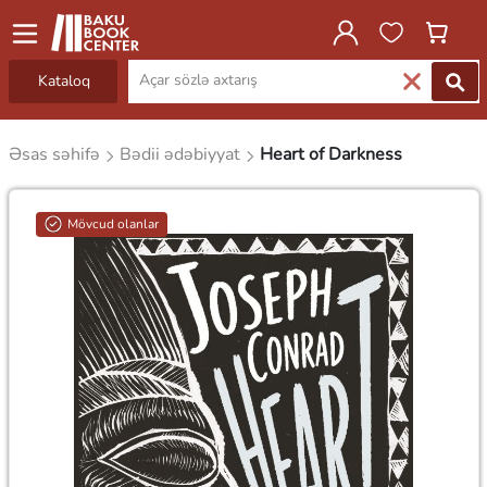
Kataloq
Əsas səhifə
Bədii ədəbiyyat
Heart of Darkness
Mövcud olanlar