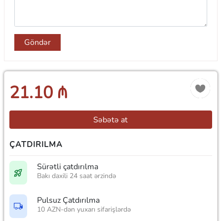
Göndər
21.10 ₼
Səbətə at
ÇATDIRILMA
Sürətli çatdırılma
Bakı daxili 24 saat ərzində
Pulsuz Çatdırılma
10 AZN-dən yuxarı sifarişlərdə