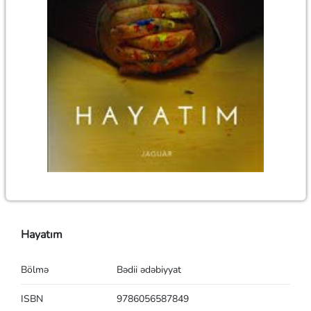
Hayatım
Bölmə
Bədii ədəbiyyat
ISBN
9786056587849