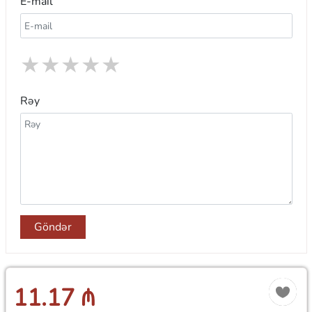
E-mail
★
★
★
★
★
Rəy
Göndər
11.17 ₼