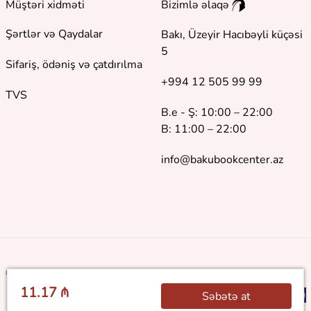
Müştəri xidməti
Bizimlə əlaqə
Şərtlər və Qaydalar
Bakı, Üzeyir Hacıbəyli küçəsi
5
Sifariş, ödəniş və çatdırılma
+994 12 505 99 99
TVS
B.e - Ş: 10:00 – 22:00
B: 11:00 – 22:00
info@bakubookcenter.az
©
2018 - 2026 Baku Book Center. Bütün hüquqlar qorunur
11.17 ₼
Səbətə at