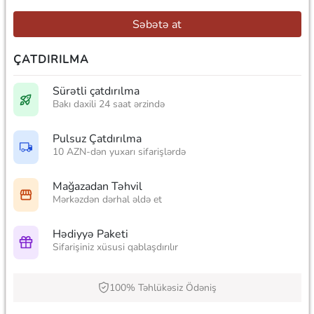
Səbətə at
ÇATDIRILMA
Sürətli çatdırılma
Bakı daxili 24 saat ərzində
Pulsuz Çatdırılma
10 AZN-dən yuxarı sifarişlərdə
Mağazadan Təhvil
Mərkəzdən dərhal əldə et
Hədiyyə Paketi
Sifarişiniz xüsusi qablaşdırılır
100% Təhlükəsiz Ödəniş