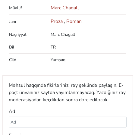
Marc Chagall
Müəllif
Proza
,
Roman
Janr
Nəşriyyat
Marc Chagall
Dil
TR
Cild
Yumşaq
Məhsul haqqında fikirlərinizi rəy şəklində paylaşın. E-
poçt ünvanınız saytda yayımlanmayacaq. Yazdığınız rəy
moderasiyadan keçdikdən sonra dərc ediləcək.
Ad