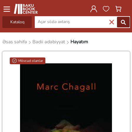
Kataloq
Əsas səhifə
Bədii ədəbiyyat
Hayatım
Mövcud olanlar