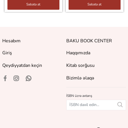
Səbətə at
Səbətə at
Hesabım
BAKU BOOK CENTER
Giriş
Haqqımızda
Qeydiyyatdan keçin
Kitab sorğusu
Bizimlə əlaqə
İSBN üzrə axtarış