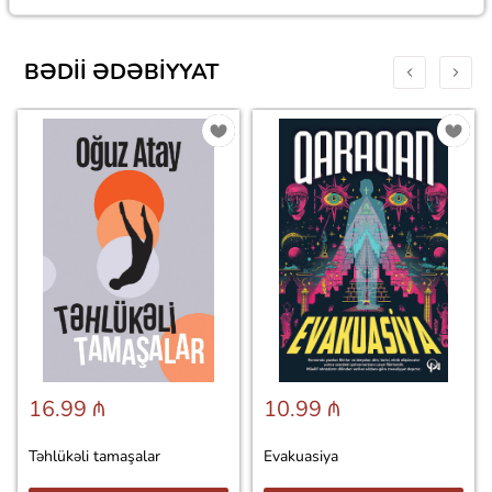
BƏDII ƏDƏBIYYAT
16.99 ₼
10.99 ₼
Təhlükəli tamaşalar
Evakuasiya