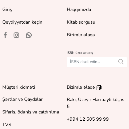
Giriş
Haqqımızda
Qeydiyyatdan keçin
Kitab sorğusu
Bizimlə əlaqə
İSBN üzrə axtarış
Müştəri xidməti
Bizimlə əlaqə
Şərtlər və Qaydalar
Bakı, Üzeyir Hacıbəyli küçəsi
5
Sifariş, ödəniş və çatdırılma
+994 12 505 99 99
TVS