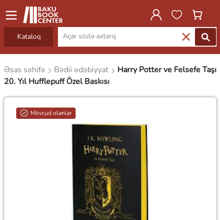
Kataloq
Əsas səhifə
Bədii ədəbiyyat
Harry Potter ve Felsefe Taşı
20. Yıl Hufflepuff Özel Baskısı
Mövcud olanlar