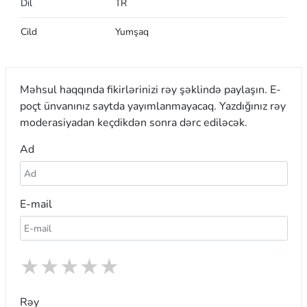
Dil
TR
Cild
Yumşaq
Məhsul haqqında fikirlərinizi rəy şəklində paylaşın. E-
poçt ünvanınız saytda yayımlanmayacaq. Yazdığınız rəy
moderasiyadan keçdikdən sonra dərc ediləcək.
Ad
E-mail
★
★
★
★
★
Rəy