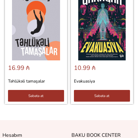
16.99 ₼
10.99 ₼
Təhlükəli tamaşalar
Evakuasiya
Səbətə at
Səbətə at
Hesabım
BAKU BOOK CENTER