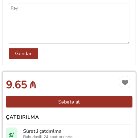
Göndər
9.65 ₼
Səbətə at
ÇATDIRILMA
Sürətli çatdırılma
Bakı daxili 24 saat ərzində