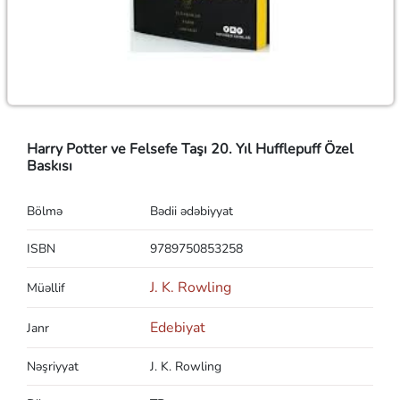
Harry Potter ve Felsefe Taşı 20. Yıl Hufflepuff Özel
Baskısı
Bölmə
Bədii ədəbiyyat
ISBN
9789750853258
J. K. Rowling
Müəllif
Edebiyat
Janr
Nəşriyyat
J. K. Rowling