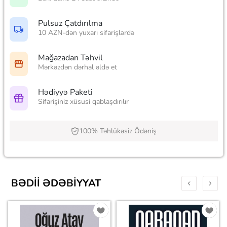
Pulsuz Çatdırılma
10 AZN-dən yuxarı sifarişlərdə
Mağazadan Təhvil
Mərkəzdən dərhal əldə et
Hədiyyə Paketi
Sifarişiniz xüsusi qablaşdırılır
100% Təhlükəsiz Ödəniş
BƏDII ƏDƏBIYYAT