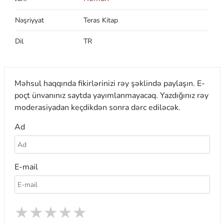
Nəşriyyat
Teras Kitap
Dil
TR
Məhsul haqqında fikirlərinizi rəy şəklində paylaşın. E-
poçt ünvanınız saytda yayımlanmayacaq. Yazdığınız rəy
moderasiyadan keçdikdən sonra dərc ediləcək.
Ad
E-mail
★
★
★
★
★