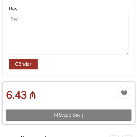
Rəy
Göndər
6.43 ₼
Mövcud deyil