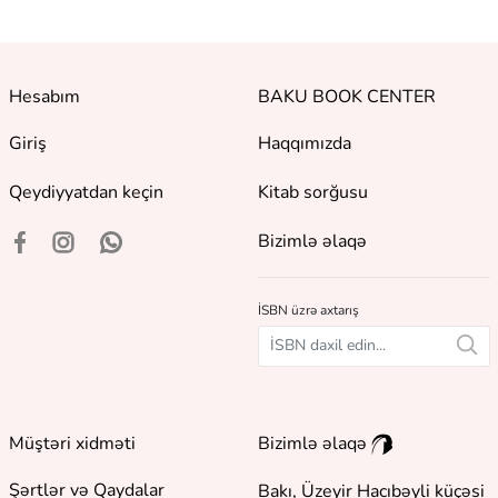
Hesabım
BAKU BOOK CENTER
Giriş
Haqqımızda
Qeydiyyatdan keçin
Kitab sorğusu
Bizimlə əlaqə
İSBN üzrə axtarış
Müştəri xidməti
Bizimlə əlaqə
Şərtlər və Qaydalar
Bakı, Üzeyir Hacıbəyli küçəsi