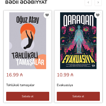
BƏDII ƏDƏBIYYAT
16.99 ₼
10.99 ₼
Təhlükəli tamaşalar
Evakuasiya
Səbətə at
Səbətə at