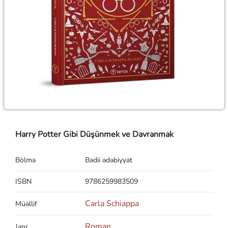
Harry Potter Gibi Düşünmek ve Davranmak
Bölmə
Bədii ədəbiyyat
ISBN
9786259983509
Carla Schiappa
Müəllif
Roman
Janr