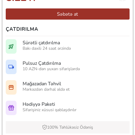
Səbətə at
ÇATDIRILMA
Sürətli çatdırılma
Bakı daxili 24 saat ərzində
Pulsuz Çatdırılma
10 AZN-dən yuxarı sifarişlərdə
Mağazadan Təhvil
Mərkəzdən dərhal əldə et
Hədiyyə Paketi
Sifarişiniz xüsusi qablaşdırılır
100% Təhlükəsiz Ödəniş