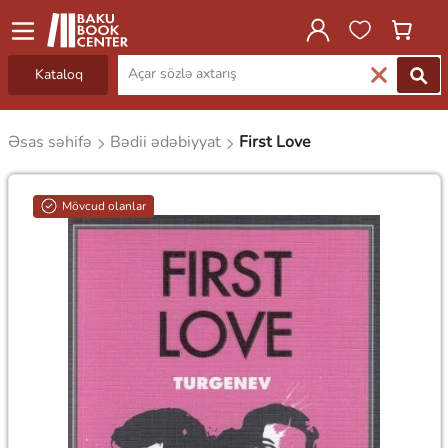
Kataloq
Əsas səhifə
Bədii ədəbiyyat
First Love
Mövcud olanlar