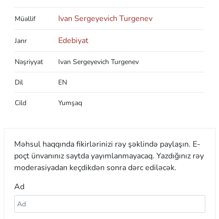
Ivan Sergeyevich Turgenev
Müəllif
Edebiyat
Janr
Nəşriyyat
Ivan Sergeyevich Turgenev
Dil
EN
Cild
Yumşaq
Məhsul haqqında fikirlərinizi rəy şəklində paylaşın. E-
poçt ünvanınız saytda yayımlanmayacaq. Yazdığınız rəy
moderasiyadan keçdikdən sonra dərc ediləcək.
Ad