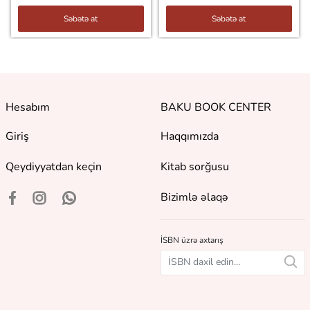
Səbətə at
Səbətə at
Hesabım
BAKU BOOK CENTER
Giriş
Haqqımızda
Qeydiyyatdan keçin
Kitab sorğusu
Bizimlə əlaqə
İSBN üzrə axtarış