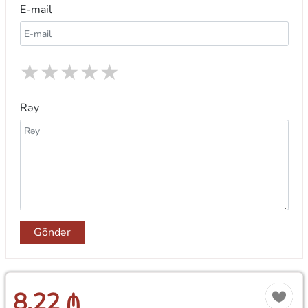
E-mail
★
★
★
★
★
Rəy
Göndər
8.22 ₼