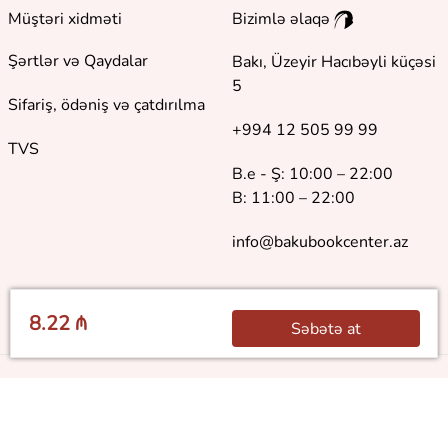
Müştəri xidməti
Bizimlə əlaqə
Şərtlər və Qaydalar
Bakı, Üzeyir Hacıbəyli küçəsi
5
Sifariş, ödəniş və çatdırılma
+994 12 505 99 99
TVS
B.e - Ş: 10:00 – 22:00
B: 11:00 – 22:00
info@bakubookcenter.az
8.22 ₼
Səbətə at
©
2018 - 2026 Baku Book Center. Bütün hüquqlar qorunur