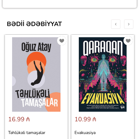
BƏDII ƏDƏBIYYAT
16.99 ₼
10.99 ₼
Təhlükəli tamaşalar
Evakuasiya