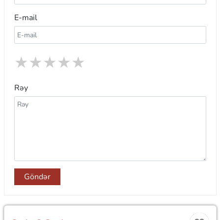
E-mail
★
★
★
★
★
Rəy
Göndər