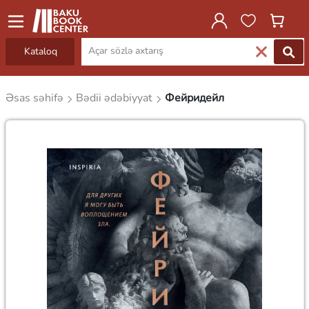
Kataloq
Əsas səhifə
Bədii ədəbiyyat
Фейридейл