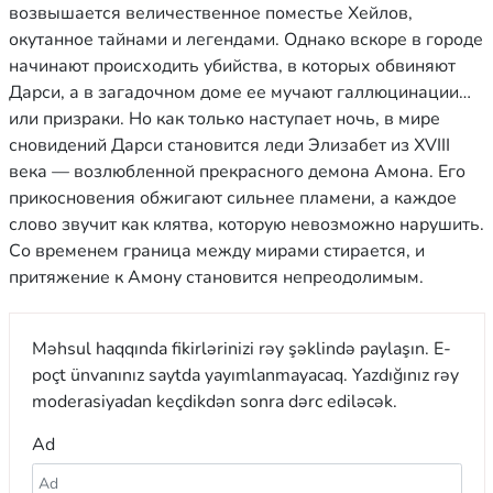
возвышается величественное поместье Хейлов,
окутанное тайнами и легендами. Однако вскоре в городе
начинают происходить убийства, в которых обвиняют
Дарси, а в загадочном доме ее мучают галлюцинации…
или призраки. Но как только наступает ночь, в мире
сновидений Дарси становится леди Элизабет из XVIII
века — возлюбленной прекрасного демона Амона. Его
прикосновения обжигают сильнее пламени, а каждое
слово звучит как клятва, которую невозможно нарушить.
Со временем граница между мирами стирается, и
притяжение к Амону становится непреодолимым.
Məhsul haqqında fikirlərinizi rəy şəklində paylaşın. E-
poçt ünvanınız saytda yayımlanmayacaq. Yazdığınız rəy
moderasiyadan keçdikdən sonra dərc ediləcək.
Ad