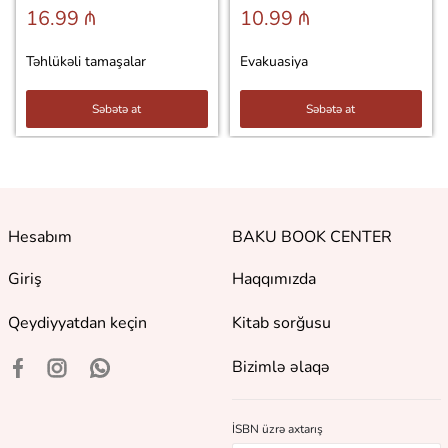
16.99 ₼
10.99 ₼
Təhlükəli tamaşalar
Evakuasiya
Səbətə at
Səbətə at
Hesabım
BAKU BOOK CENTER
Giriş
Haqqımızda
Qeydiyyatdan keçin
Kitab sorğusu
Bizimlə əlaqə
İSBN üzrə axtarış