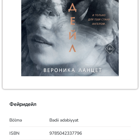
Фейридейл
Bölmə
Bədii ədəbiyyat
ISBN
9785042337796