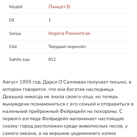
Ланцет В.
Müəllif
Dil
1
Inspiria Ромэнтези
Seriya
Cild
Твёрдый переплёт
Səhifə sayı
912
Август 1955 год. Дарси О’Салливан получает письмо, в
котором говорится, что она богатая наследница.
Девушка никогда не знала своего отца, но теперь
вынуждена познакомиться с его семьей и отправиться в
маленький прибрежный Фейридейл на похороны. С
первого взгляда Фейридейл напоминает настоящую
сказку: город расположен среди живописных лесов, у
самого океана, а на вершине уединенного холма