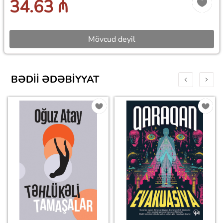
34.63 ₼
Mövcud deyil
BƏDII ƏDƏBIYYAT