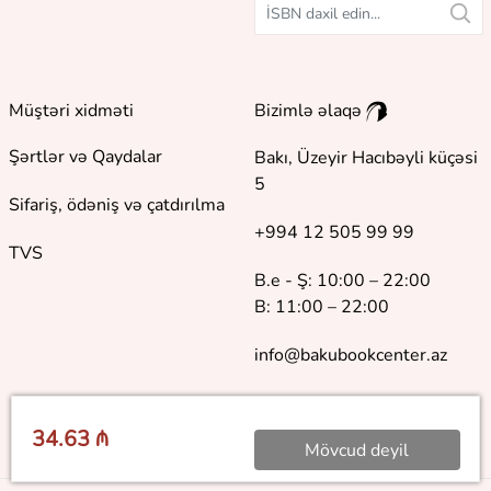
Müştəri xidməti
Bizimlə əlaqə
Şərtlər və Qaydalar
Bakı, Üzeyir Hacıbəyli küçəsi
5
Sifariş, ödəniş və çatdırılma
+994 12 505 99 99
TVS
B.e - Ş: 10:00 – 22:00
B: 11:00 – 22:00
info@bakubookcenter.az
34.63 ₼
Mövcud deyil