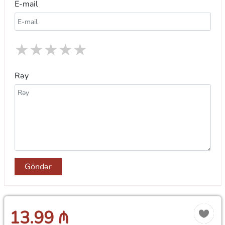
E-mail
★
★
★
★
★
Rəy
Göndər
13.99 ₼