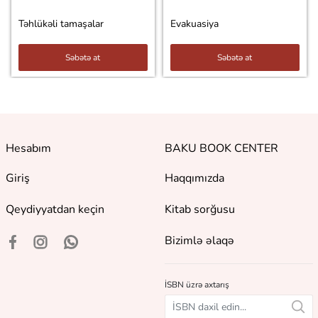
Təhlükəli tamaşalar
Evakuasiya
Səbətə at
Səbətə at
Hesabım
BAKU BOOK CENTER
Giriş
Haqqımızda
Qeydiyyatdan keçin
Kitab sorğusu
Bizimlə əlaqə
İSBN üzrə axtarış