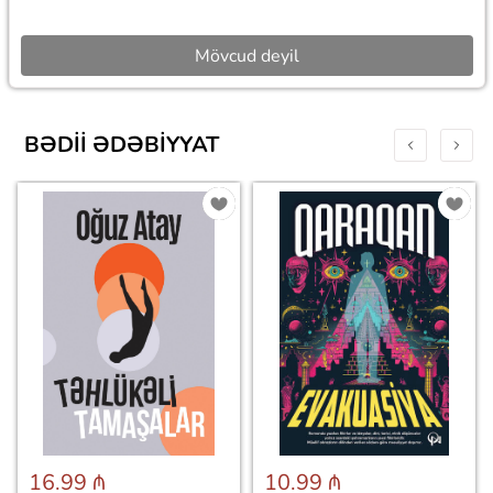
Mövcud deyil
BƏDII ƏDƏBIYYAT
16.99 ₼
10.99 ₼