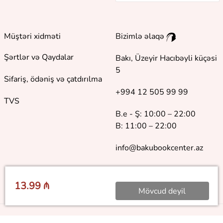
Müştəri xidməti
Bizimlə əlaqə
Şərtlər və Qaydalar
Bakı, Üzeyir Hacıbəyli küçəsi
5
Sifariş, ödəniş və çatdırılma
+994 12 505 99 99
TVS
B.e - Ş: 10:00 – 22:00
B: 11:00 – 22:00
info@bakubookcenter.az
13.99 ₼
Mövcud deyil