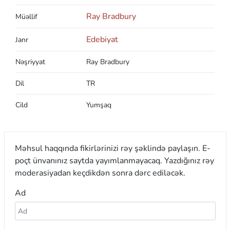
Ray Bradbury
Müəllif
Edebiyat
Janr
Nəşriyyat
Ray Bradbury
Dil
TR
Cild
Yumşaq
Məhsul haqqında fikirlərinizi rəy şəklində paylaşın. E-
poçt ünvanınız saytda yayımlanmayacaq. Yazdığınız rəy
moderasiyadan keçdikdən sonra dərc ediləcək.
Ad