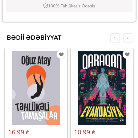
100% Təhlükəsiz Ödəniş
BƏDII ƏDƏBIYYAT
16.99 ₼
10.99 ₼