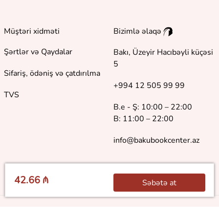
Müştəri xidməti
Bizimlə əlaqə
Şərtlər və Qaydalar
Bakı, Üzeyir Hacıbəyli küçəsi
5
Sifariş, ödəniş və çatdırılma
+994 12 505 99 99
TVS
B.e - Ş: 10:00 – 22:00
B: 11:00 – 22:00
info@bakubookcenter.az
42.66 ₼
Səbətə at