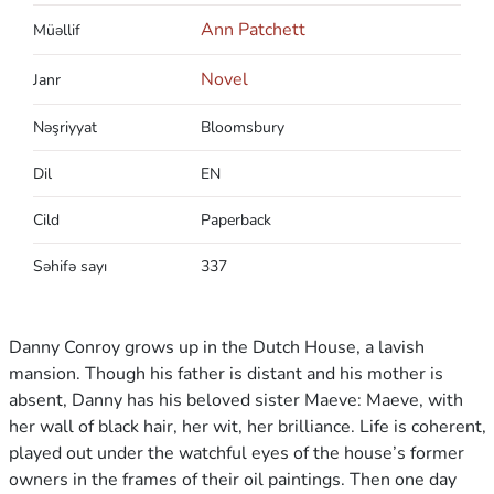
Ann Patchett
Müəllif
Novel
Janr
Nəşriyyat
Bloomsbury
Dil
EN
Cild
Paperback
Səhifə sayı
337
Danny Conroy grows up in the Dutch House, a lavish
mansion. Though his father is distant and his mother is
absent, Danny has his beloved sister Maeve: Maeve, with
her wall of black hair, her wit, her brilliance. Life is coherent,
played out under the watchful eyes of the house’s former
owners in the frames of their oil paintings. Then one day