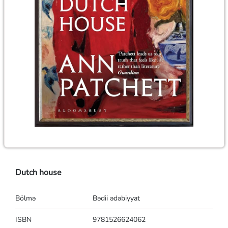
Dutch house
Bölmə
Bədii ədəbiyyat
ISBN
9781526624062