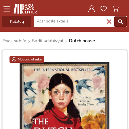
Kataloq
Əsas səhifə
Bədii ədəbiyyat
Dutch house
Mövcud olanlar