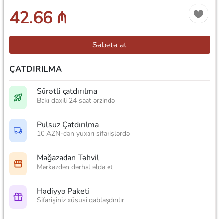
42.66 ₼
Səbətə at
ÇATDIRILMA
Sürətli çatdırılma
Bakı daxili 24 saat ərzində
Pulsuz Çatdırılma
10 AZN-dən yuxarı sifarişlərdə
Mağazadan Təhvil
Mərkəzdən dərhal əldə et
Hədiyyə Paketi
Sifarişiniz xüsusi qablaşdırılır