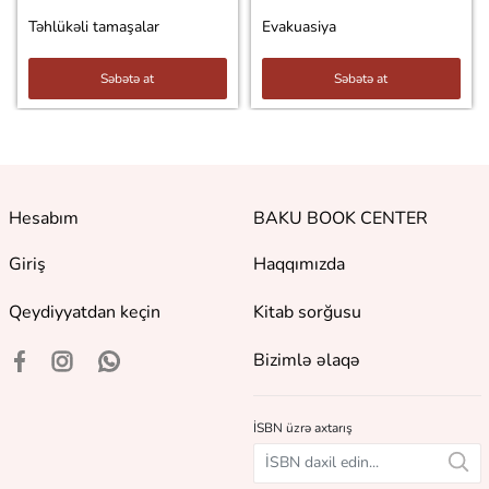
Təhlükəli tamaşalar
Evakuasiya
Səbətə at
Səbətə at
Hesabım
BAKU BOOK CENTER
Giriş
Haqqımızda
Qeydiyyatdan keçin
Kitab sorğusu
Bizimlə əlaqə
İSBN üzrə axtarış