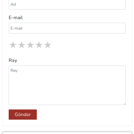
E-mail
★
★
★
★
★
Rəy
Göndər