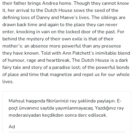
their father brings Andrea home. Though they cannot know
it, her arrival to the Dutch House sows the seed of the
defining loss of Danny and Maeve’s lives. The siblings are
drawn back time and again to the place they can never
enter, knocking in vain on the locked door of the past. For
behind the mystery of their own exile is that of their
mother’s: an absence more powerful than any presence
they have known. Told with Ann Patchett’s inimitable blend
of humour, rage and heartbreak, The Dutch House is a dark
fairy tale and story of a paradise lost; of the powerful bonds
of place and time that magnetize and repel us for our whole
lives.
Məhsul haqqında fikirlərinizi rəy şəklində paylaşın. E-
poçt ünvanınız saytda yayımlanmayacaq. Yazdığınız rəy
moderasiyadan keçdikdən sonra dərc ediləcək.
Ad