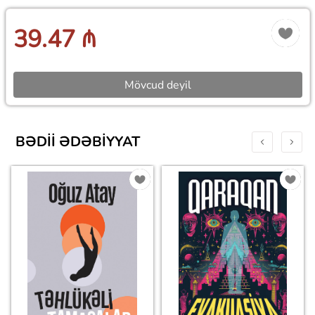
39.47 ₼
Mövcud deyil
BƏDII ƏDƏBIYYAT