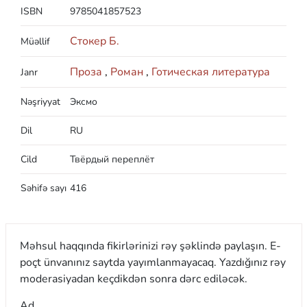
ISBN
9785041857523
Стокер Б.
Müəllif
Проза
,
Роман
,
Готическая литература
Janr
Nəşriyyat
Эксмо
Dil
RU
Cild
Твёрдый переплёт
Səhifə sayı
416
Məhsul haqqında fikirlərinizi rəy şəklində paylaşın. E-
poçt ünvanınız saytda yayımlanmayacaq. Yazdığınız rəy
moderasiyadan keçdikdən sonra dərc ediləcək.
Ad