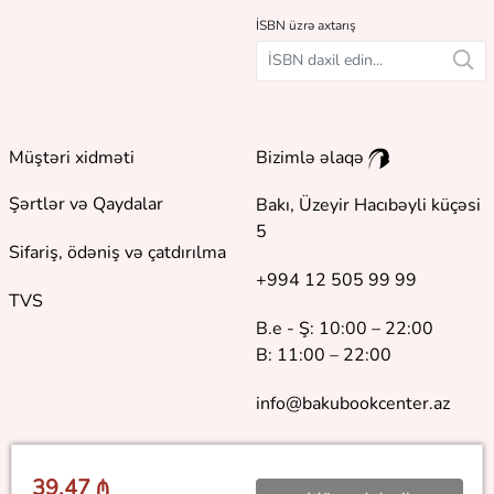
İSBN üzrə axtarış
Müştəri xidməti
Bizimlə əlaqə
Şərtlər və Qaydalar
Bakı, Üzeyir Hacıbəyli küçəsi
5
Sifariş, ödəniş və çatdırılma
+994 12 505 99 99
TVS
B.e - Ş: 10:00 – 22:00
B: 11:00 – 22:00
info@bakubookcenter.az
39.47 ₼