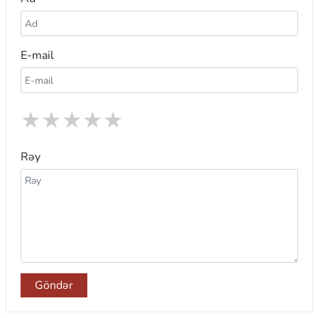
E-mail
★
★
★
★
★
Rəy
Göndər