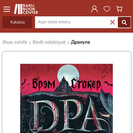
Kataloq
Əsas səhifə
Bədii ədəbiyyat
Дракула