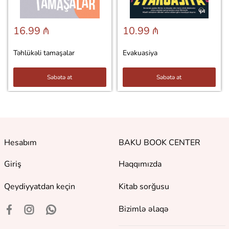
16.99 ₼
10.99 ₼
Təhlükəli tamaşalar
Evakuasiya
Səbətə at
Səbətə at
Hesabım
BAKU BOOK CENTER
Giriş
Haqqımızda
Qeydiyyatdan keçin
Kitab sorğusu
Bizimlə əlaqə