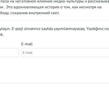
лаза на негативное влияние медиа-культуры и рассказыва
 . Это вдохновляющая история о том, как несмотря на
оду, сохранив внутренний свет.
aylaşın. E-poçt ünvanınız saytda yayımlanmayacaq. Yazdığınız rə
k.
E-mail