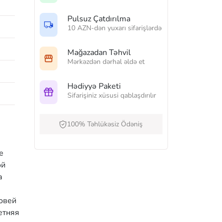
Pulsuz Çatdırılma
10 AZN-dən yuxarı sifarişlərdə
Mağazadan Təhvil
Mərkəzdən dərhal əldə et
Hədiyyə Paketi
Sifarişiniz xüsusi qablaşdırılır
100% Təhlükəsiz Ödəniş
е
ой
а
новей
етняя