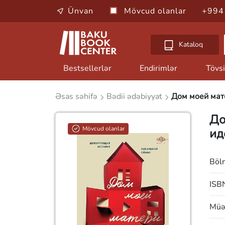
Ünvan
Mövcud olanlar
+994
Kataloq
Bestsellerlər
Endirimlər
Tövsi
Əsas səhifə
Bədii ədəbiyyat
Дом моей мат
До
Mövcud olanlar
ид
Böl
ISB
Müəl