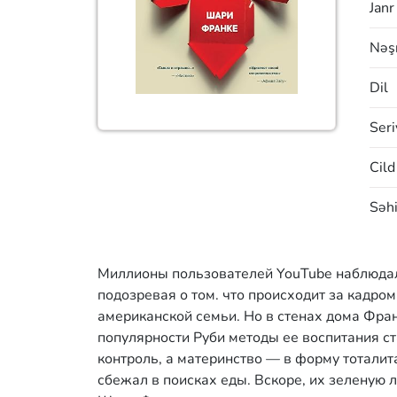
Janr
Nəşr
Dil
Seri
Cild
Səhi
Миллионы пользователей YouTube наблюдал
подозревая о том. что происходит за кадро
американской семьи. Но в стенах дома Фран
популярности Руби методы ее воспитания ст
контроль, а материнство — в форму тоталита
сбежал в поисках еды. Вскоре, их зеленую