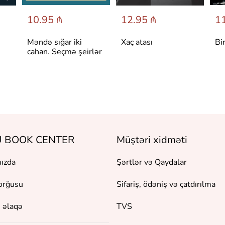
10.95 ₼
12.95 ₼
11
Məndə sığar iki
Xaç atası
Bi
cahan. Seçmə şeirlər
 BOOK CENTER
Müştəri xidməti
ızda
Şərtlər və Qaydalar
orğusu
Sifariş, ödəniş və çatdırılma
 əlaqə
TVS