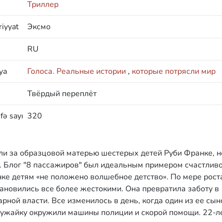
Триллер
iyyat
Эксмо
RU
ya
Голоса. Реальные истории
,
которые потрясли мир
Твёрдый переплёт
fə sayı
320
и за образцовой матерью шестерых детей Руби Франке, н
м. Блог "8 пассажиров" был идеальным примером счастлив
ке детям «не положено волшебное детство». По мере рост
ановились все более жестокими. Она превратила заботу в
рной власти. Все изменилось в день, когда один из ее сы
 лужайку окружили машины полиции и скорой помощи. 22-л