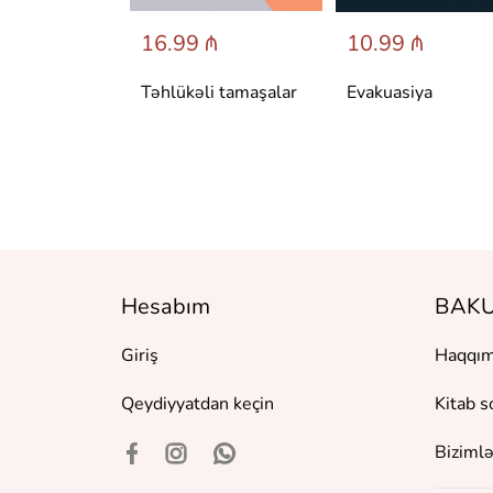
 ₼
16.99 ₼
10.99 ₼
аренина
Təhlükəli tamaşalar
Evakuasiya
Hesabım
BAKU
Giriş
Haqqım
Qeydiyyatdan keçin
Kitab s
Bizimlə