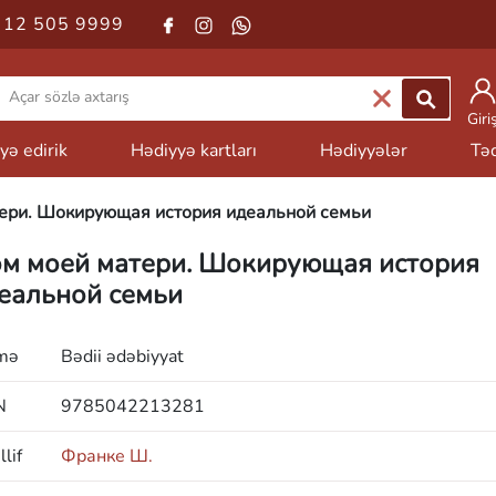
 12 505 9999
Giri
yə edirik
Hədiyyə kartları
Hədiyyələr
Təd
ери. Шокирующая история идеальной семьи
м моей матери. Шокирующая история
еальной семьи
mə
Bədii ədəbiyyat
N
9785042213281
lif
Франке Ш.