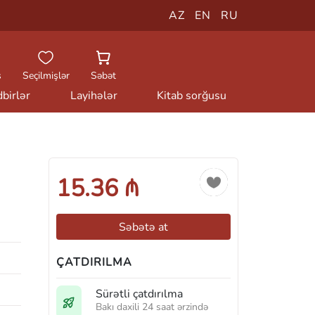
AZ
EN
RU
ş
Seçilmişlər
Səbət
birlər
Layihələr
Kitab sorğusu
15.36 ₼
Səbətə at
ÇATDIRILMA
Sürətli çatdırılma
Bakı daxili 24 saat ərzində