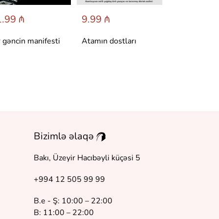
.99 ₼
9.99 ₼
6.95 ₼
r gəncin manifesti
Atamın dostları
Dönüş
Bizimlə əlaqə
Bakı, Üzeyir Hacıbəyli küçəsi 5
+994 12 505 99 99
B.e - Ş: 10:00 – 22:00
B: 11:00 – 22:00