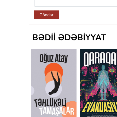
Göndər
BƏDII ƏDƏBIYYAT