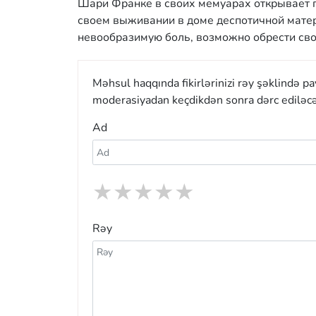
Шари Франке в своих мемуарах открывает г
своем выживании в доме деспотичной матери
невообразимую боль, возможно обрести своб
Məhsul haqqında fikirlərinizi rəy şəklində p
moderasiyadan keçdikdən sonra dərc ediləcə
Ad
★
★
★
★
★
Rəy