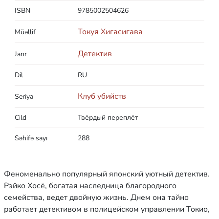
ISBN
9785002504626
Токуя Хигасигава
Müəllif
Детектив
Janr
Dil
RU
Клуб убийств
Seriya
Cild
Твёрдый переплёт
Səhifə sayı
288
Феноменально популярный японский уютный детектив.
Рэйко Хосё, богатая наследница благородного
семейства, ведет двойную жизнь. Днем она тайно
работает детективом в полицейском управлении Токио,