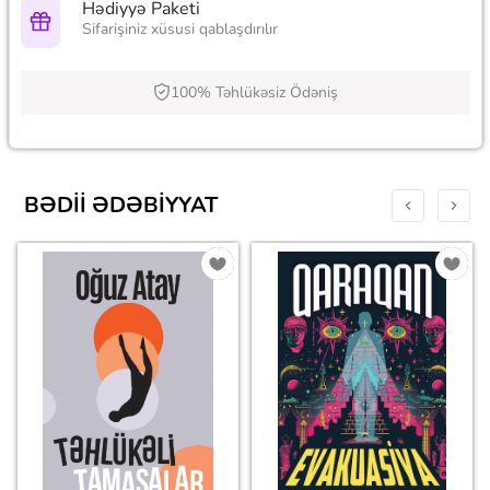
Hədiyyə Paketi
Sifarişiniz xüsusi qablaşdırılır
100% Təhlükəsiz Ödəniş
BƏDII ƏDƏBIYYAT