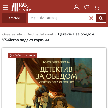
Kataloq
Əsas səhifə
Bədii ədəbiyyat
Детектив за обедом.
Убийство подают горячим
Mövcud olanlar