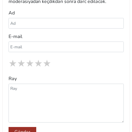
moderasiyadan keçdikdən sonra dərc ediləcək.
Ad
E-mail
★
★
★
★
★
Rəy
Göndər