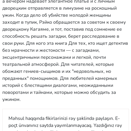
а вечером надевает элегантное платье и с личным
дворецким отправляется в лимузине на роскошный
ужин. Когда дело об убийстве молодой женщины
заходит в тупик, Рэйко обращается за советом к своему
дворецкому Кагаяме, и тот, поставив под сомнение ее
способность решать загадки, берет расследование в
свои руки. Для кого эта книга Для тех, кто ищет детектив
без мрачности и жестокости — с загадками,
эксцентричными персонажами и легкой, почти
театральной атмосферой. Для читателей, которые
обожают гениев-сыщиков и их "недовольных, но
преданных" помощников. Для любителей камерных
историй с блестящими диалогами, неожиданными
поворотами и тайнами, которые можно обсудить за
ужином.
Məhsul haqqında fikirlərinizi rəy şəklində paylaşın. E-
poçt ünvanınız saytda yayımlanmayacaq. Yazdığınız rəy