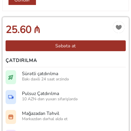
25.60 ₼
Səbətə at
ÇATDIRILMA
Sürətli çatdırılma
Bakı daxili 24 saat ərzində
Pulsuz Çatdırılma
10 AZN-dən yuxarı sifarişlərdə
Mağazadan Təhvil
Mərkəzdən dərhal əldə et