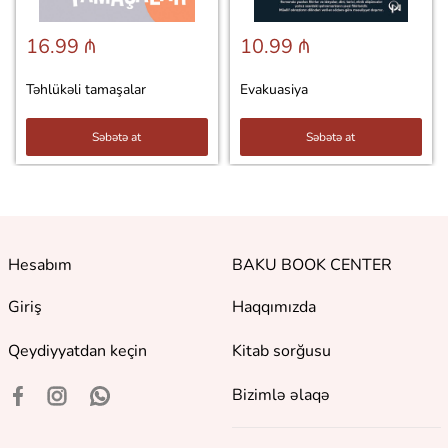
16.99 ₼
10.99 ₼
Təhlükəli tamaşalar
Evakuasiya
Səbətə at
Səbətə at
Hesabım
BAKU BOOK CENTER
Giriş
Haqqımızda
Qeydiyyatdan keçin
Kitab sorğusu
Bizimlə əlaqə