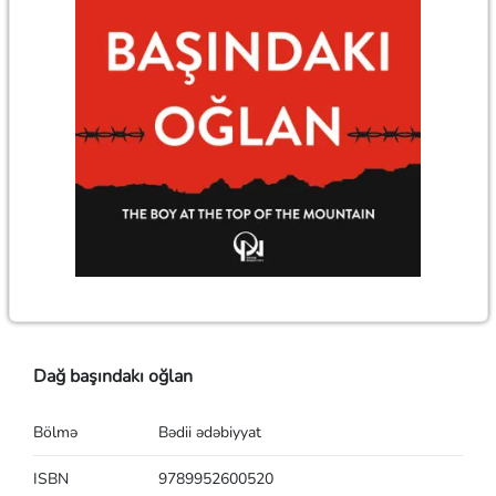
Dağ başındakı oğlan
Bölmə
Bədii ədəbiyyat
ISBN
9789952600520