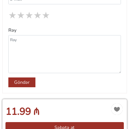
★
★
★
★
★
Rəy
Göndər
11.99 ₼
Səbətə at