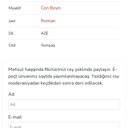
Con Boyn
Müəllif
Roman
Janr
Dil
AZE
Cild
Yumşaq
Məhsul haqqında fikirlərinizi rəy şəklində paylaşın. E-
poçt ünvanınız saytda yayımlanmayacaq. Yazdığınız rəy
moderasiyadan keçdikdən sonra dərc ediləcək.
Ad
E-mail