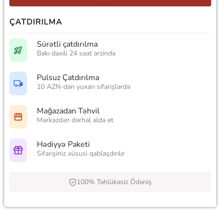
ÇATDIRILMA
Sürətli çatdırılma
Bakı daxili 24 saat ərzində
Pulsuz Çatdırılma
10 AZN-dən yuxarı sifarişlərdə
Mağazadan Təhvil
Mərkəzdən dərhal əldə et
Hədiyyə Paketi
Sifarişiniz xüsusi qablaşdırılır
100% Təhlükəsiz Ödəniş