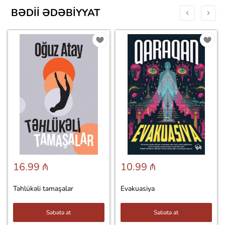
BƏDII ƏDƏBIYYAT
16.99 ₼
10.99 ₼
Təhlükəli tamaşalar
Evakuasiya
Səbətə at
Səbətə at