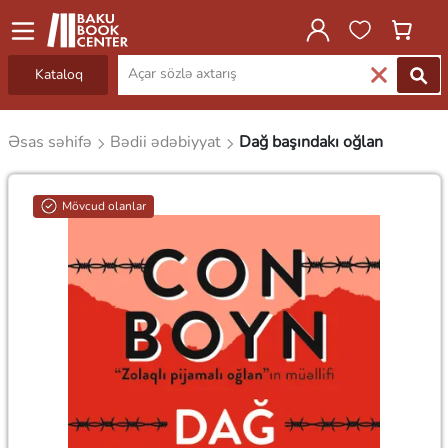
Kataloq
Əsas səhifə
Bədii ədəbiyyat
Dağ başındakı oğlan
Mövcud olanlar