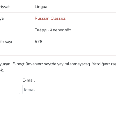
iyyat
Lingua
ya
Russian Classics
Твёрдый переплёт
fə sayı
578
aylaşın. E-poçt ünvanınız saytda yayımlanmayacaq. Yazdığınız rə
k.
E-mail