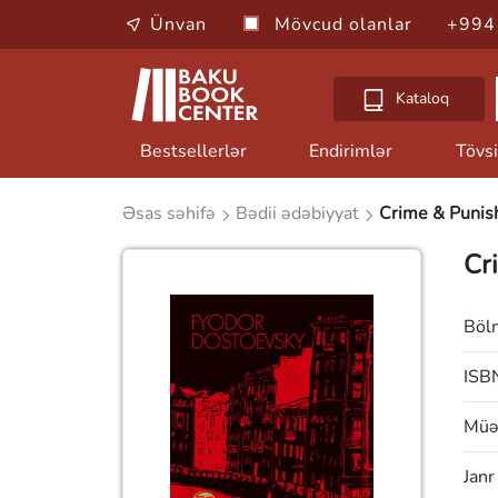
Ünvan
Mövcud olanlar
+994
Kataloq
Bestsellerlər
Endirimlər
Tövsi
Əsas səhifə
Bədii ədəbiyyat
Crime & Puni
Cr
Böl
ISB
Müəl
Janr