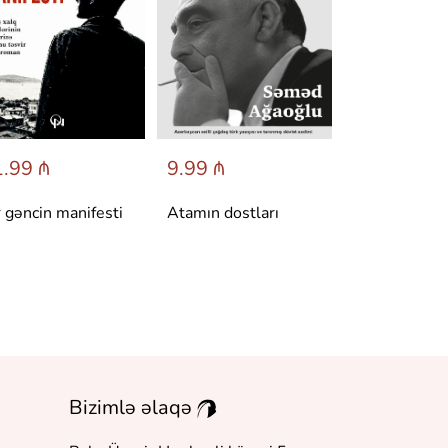
.99 ₼
9.99 ₼
6.95 ₼
r gəncin manifesti
Atamın dostları
Dönüş
Bizimlə əlaqə