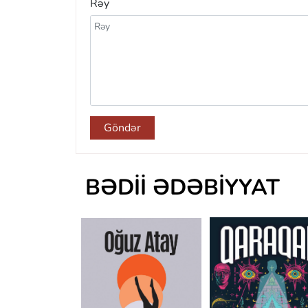
Rəy
Göndər
BƏDII ƏDƏBIYYAT