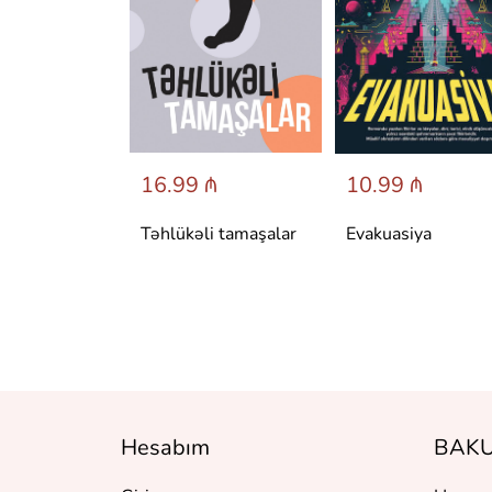
 ₼
16.99 ₼
10.99 ₼
аренина
Təhlükəli tamaşalar
Evakuasiya
Hesabım
BAKU