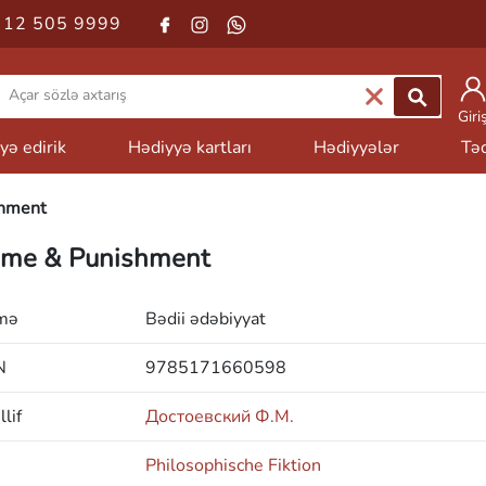
 12 505 9999
Giri
yə edirik
Hədiyyə kartları
Hədiyyələr
Təd
shment
ime & Punishment
mə
Bədii ədəbiyyat
N
9785171660598
lif
Достоевский Ф.М.
Philosophische Fiktion