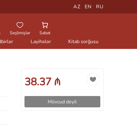
AZ
EN
RU
ş
Seçilmişlər
Səbət
birlər
Layihələr
Kitab sorğusu
38.37 ₼
Mövcud deyil