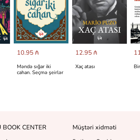
10.95 ₼
12.95 ₼
11
Məndə sığar iki
Xaç atası
Bi
cahan. Seçmə şeirlər
 BOOK CENTER
Müştəri xidməti