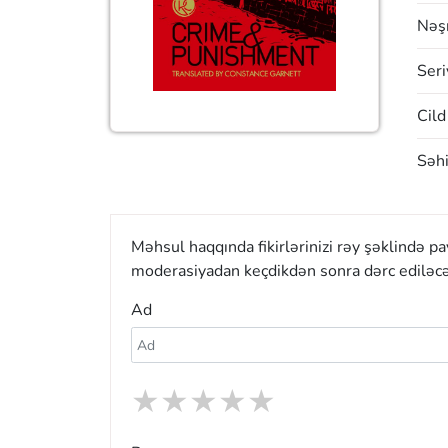
Nəşr
Seri
Cild
Səhi
Məhsul haqqında fikirlərinizi rəy şəklində p
moderasiyadan keçdikdən sonra dərc ediləcə
Ad
★
★
★
★
★