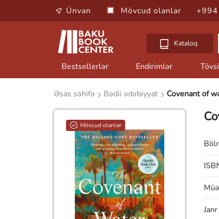
Ünvan
Mövcud olanlar
+994
Kataloq
Bestsellerlər
Endirimlər
Tövsi
Əsas səhifə
Bədii ədəbiyyat
Covenant of w
Co
Mövcud olanlar
Böl
ISB
Müəl
Janr