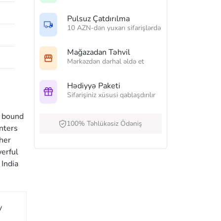
Pulsuz Çatdırılma
10 AZN-dən yuxarı sifarişlərdə
Mağazadan Təhvil
Mərkəzdən dərhal əldə et
Hədiyyə Paketi
Sifarişiniz xüsusi qablaşdırılır
y bound
100% Təhlükəsiz Ödəniş
nters
her
erful
 India
y