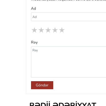
Ad
★
★
★
★
★
Rəy
Göndər
BƏDII ƏDƏBIYYAT