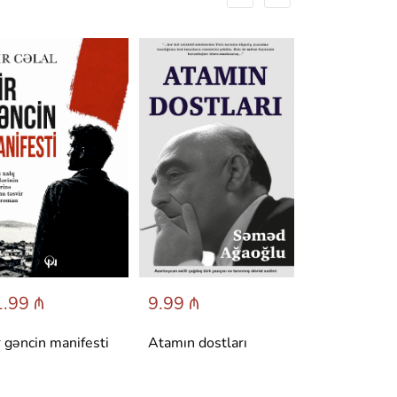
.99 ₼
9.99 ₼
6.95 ₼
r gəncin manifesti
Atamın dostları
Dönüş