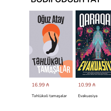
 ₼
16.99 ₼
10.99 ₼
аренина
Təhlükəli tamaşalar
Evakuasiya