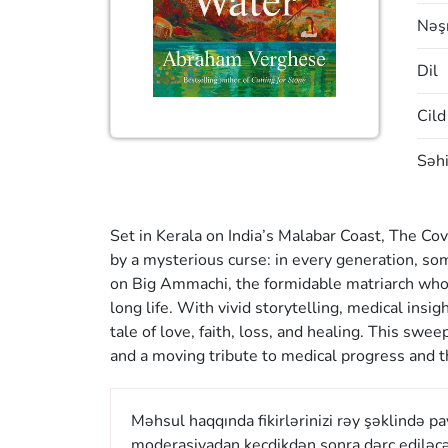
Nəşr
Dil
Cild
Səhi
Set in Kerala on India’s Malabar Coast, The Co
by a mysterious curse: in every generation, s
on Big Ammachi, the formidable matriarch who 
long life. With vivid storytelling, medical in
tale of love, faith, loss, and healing. This swee
and a moving tribute to medical progress and th
Məhsul haqqında fikirlərinizi rəy şəklində p
moderasiyadan keçdikdən sonra dərc ediləcə