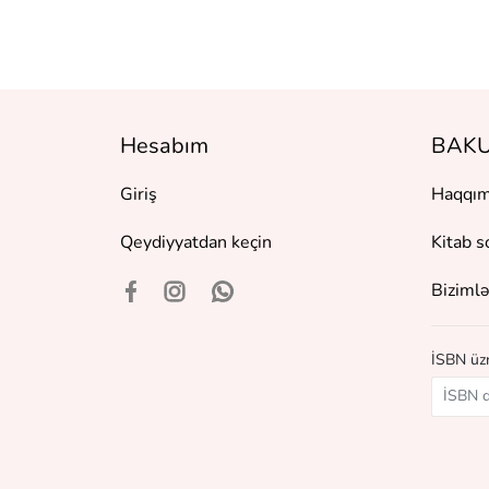
Hesabım
BAKU
Giriş
Haqqım
Qeydiyyatdan keçin
Kitab s
Bizimlə
İSBN üzr