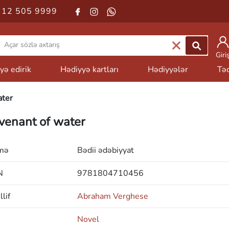
 12 505 9999
Giri
yə edirik
Hədiyyə kartları
Hədiyyələr
Təd
ater
venant of water
mə
Bədii ədəbiyyat
N
9781804710456
lif
Abraham Verghese
Novel