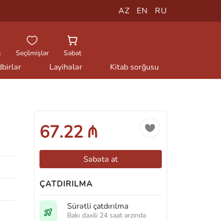
AZ
EN
RU
ş
Seçilmişlər
Səbət
birlər
Layihələr
Kitab sorğusu
67.22 ₼
Səbətə at
ÇATDIRILMA
Sürətli çatdırılma
Bakı daxili 24 saat ərzində