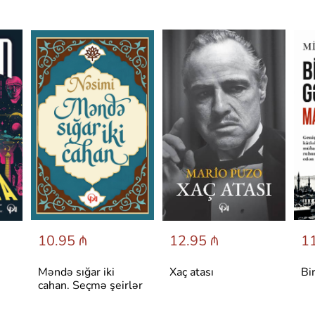
10.95 ₼
12.95 ₼
11
Məndə sığar iki
Xaç atası
Bi
cahan. Seçmə şeirlər