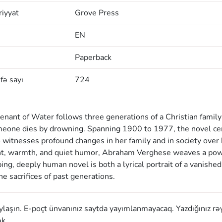
iyyat
Grove Press
EN
Paperback
fə sayı
724
venant of Water follows three generations of a Christian famil
omeone dies by drowning. Spanning 1900 to 1977, the novel ce
witnesses profound changes in her family and in society over 
sight, warmth, and quiet humor, Abraham Verghese weaves a pow
ping, deeply human novel is both a lyrical portrait of a vanished
e sacrifices of past generations.
aylaşın. E-poçt ünvanınız saytda yayımlanmayacaq. Yazdığınız rə
k.