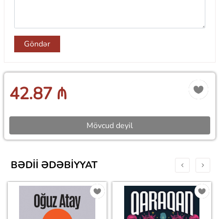
Göndər
42.87 ₼
Mövcud deyil
BƏDII ƏDƏBIYYAT