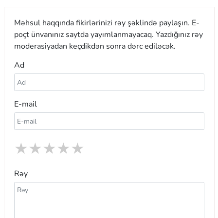
Məhsul haqqında fikirlərinizi rəy şəklində paylaşın. E-
poçt ünvanınız saytda yayımlanmayacaq. Yazdığınız rəy
moderasiyadan keçdikdən sonra dərc ediləcək.
Ad
E-mail
★
★
★
★
★
Rəy