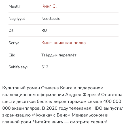
Кинг С.
Müəllif
Nəşriyyat
Neoclassic
Dil
RU
Кинг: книжная полка
Seriya
Cild
Твёрдый переплёт
Səhifə sayı
512
Культовый роман Стивена Кинга в подарочном
коллекционном оформлении Андрея Фереза! От автора
шести десятков бестселлеров тиражом свыше 400 000
000 экземпляров. В 2020 году телеканал HBO выпустил
экранизацию «Чужака» с Беном Мендельсоном в
главной роли. Читайте книгу — смотрите сериал!