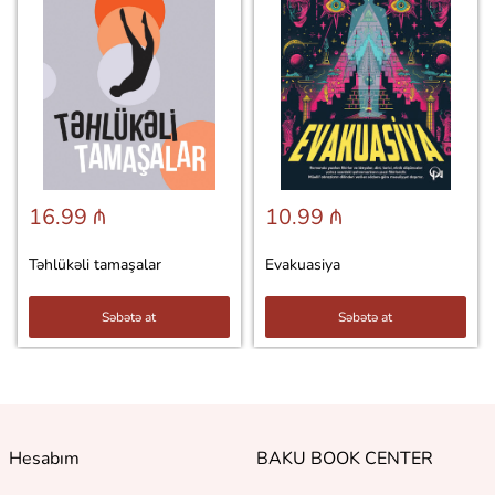
16.99 ₼
10.99 ₼
Təhlükəli tamaşalar
Evakuasiya
Səbətə at
Səbətə at
Hesabım
BAKU BOOK CENTER