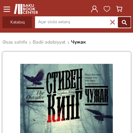
Kataloq
Əsas səhifə
Bədii ədəbiyyat
Чужак