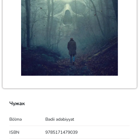
Чужак
Bölmə
Bədii ədəbiyyat
ISBN
9785171479039