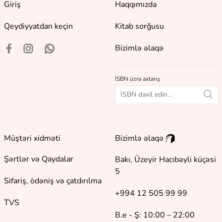
Giriş
Haqqımızda
Qeydiyyatdan keçin
Kitab sorğusu
Bizimlə əlaqə
İSBN üzrə axtarış
Müştəri xidməti
Bizimlə əlaqə
Şərtlər və Qaydalar
Bakı, Üzeyir Hacıbəyli küçəsi
5
Sifariş, ödəniş və çatdırılma
+994 12 505 99 99
TVS
B.e - Ş: 10:00 – 22:00