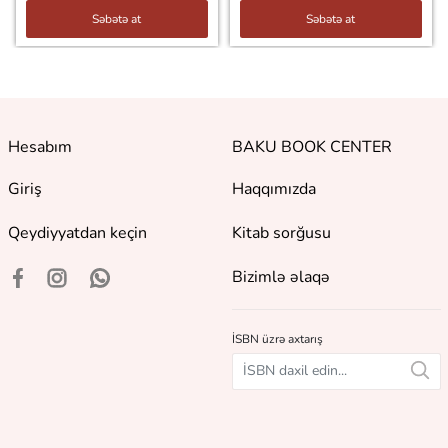
Səbətə at
Səbətə at
Hesabım
BAKU BOOK CENTER
Giriş
Haqqımızda
Qeydiyyatdan keçin
Kitab sorğusu
Bizimlə əlaqə
İSBN üzrə axtarış