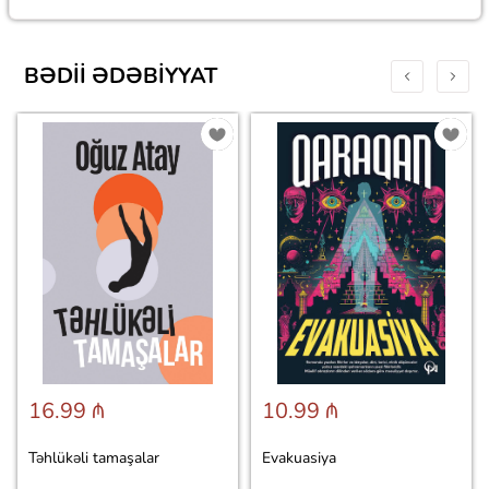
BƏDII ƏDƏBIYYAT
16.99 ₼
10.99 ₼
Təhlükəli tamaşalar
Evakuasiya