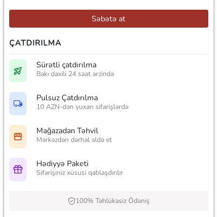
Səbətə at
ÇATDIRILMA
Sürətli çatdırılma
Bakı daxili 24 saat ərzində
Pulsuz Çatdırılma
10 AZN-dən yuxarı sifarişlərdə
Mağazadan Təhvil
Mərkəzdən dərhal əldə et
Hədiyyə Paketi
Sifarişiniz xüsusi qablaşdırılır
100% Təhlükəsiz Ödəniş