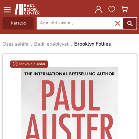
Kataloq
Əsas səhifə
Bədii ədəbiyyat
Brooklyn Follies
Mövcud olanlar