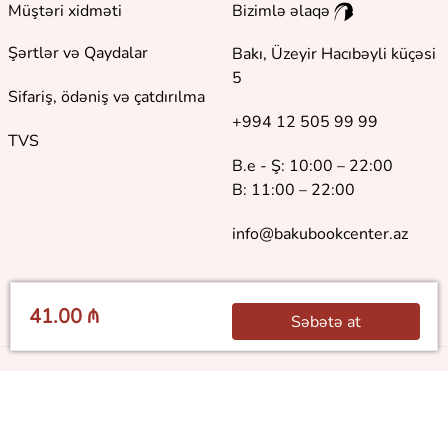
Müştəri xidməti
Bizimlə əlaqə
Şərtlər və Qaydalar
Bakı, Üzeyir Hacıbəyli küçəsi
5
Sifariş, ödəniş və çatdırılma
+994 12 505 99 99
TVS
B.e - Ş: 10:00 – 22:00
B: 11:00 – 22:00
info@bakubookcenter.az
41.00 ₼
Səbətə at
©
2018 - 2026 Baku Book Center. Bütün hüquqlar qorunur