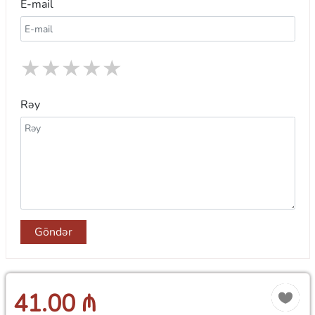
E-mail
★
★
★
★
★
Rəy
Göndər
41.00 ₼