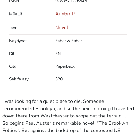
ISBN
9780571276646
Auster P.
Müəllif
Novel
Janr
Nəşriyyat
Faber & Faber
Dil
EN
Cild
Paperback
Səhifə sayı
320
I was looking for a quiet place to die. Someone
recommended Brooklyn, and so the next morning I travelled
down there from Westchester to scope out the terrain ...'
So begins Paul Auster's remarkable novel, "The Brooklyn
Follies". Set against the backdrop of the contested US