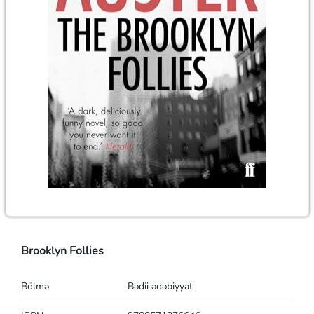
Brooklyn Follies
Bölmə
Bədii ədəbiyyat