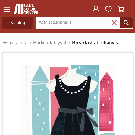
Kataloq
Əsas səhifə
Bədii ədəbiyyat
Breakfast at Tiffany's