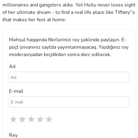
millionaires and gangsters alike. Yet Holly never loses sight
of her ultimate dream - to find a real life place like Tiffany''s
that makes her feel at home.
Məhsul haqqında fikirlərinizi rəy şəklində paylaşın. E-
poçt ünvanınız saytda yayımlanmayacaq. Yazdığınız rəy
moderasiyadan keçdikdən sonra dərc ediləcək.
Ad
E-mail
★
★
★
★
★
Rəy