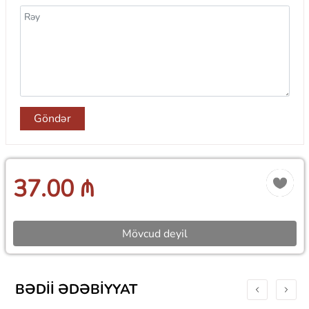
Göndər
37.00 ₼
Mövcud deyil
BƏDII ƏDƏBIYYAT