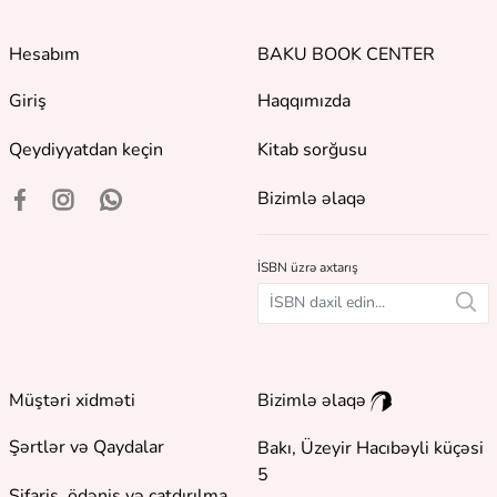
Hesabım
BAKU BOOK CENTER
Giriş
Haqqımızda
Qeydiyyatdan keçin
Kitab sorğusu
Bizimlə əlaqə
İSBN üzrə axtarış
Müştəri xidməti
Bizimlə əlaqə
Şərtlər və Qaydalar
Bakı, Üzeyir Hacıbəyli küçəsi
5
Sifariş, ödəniş və çatdırılma