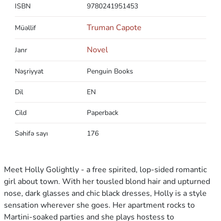
ISBN
9780241951453
Truman Capote
Müəllif
Novel
Janr
Nəşriyyat
Penguin Books
Dil
EN
Cild
Paperback
Səhifə sayı
176
Meet Holly Golightly - a free spirited, lop-sided romantic
girl about town. With her tousled blond hair and upturned
nose, dark glasses and chic black dresses, Holly is a style
sensation wherever she goes. Her apartment rocks to
Martini-soaked parties and she plays hostess to