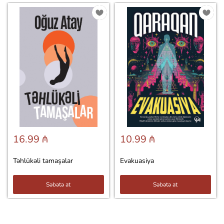
16.99 ₼
10.99 ₼
Təhlükəli tamaşalar
Evakuasiya
Səbətə at
Səbətə at