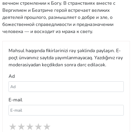
вечном стремлении к Богу. В странствиях вместе с
Вергилием и Беатриче герой встречает великих
деятелей прошлого, размышляет о добре и зле, о
божественной справедливости и предназначении
человека — и восходит из мрака к свету.
Məhsul haqqında fikirlərinizi rəy şəklində paylaşın. E-
poçt ünvanınız saytda yayımlanmayacaq. Yazdığınız rəy
moderasiyadan keçdikdən sonra dərc ediləcək.
Ad
E-mail
★
★
★
★
★