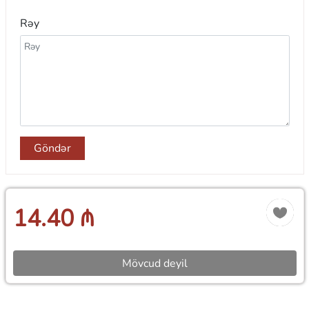
Rəy
Göndər
14.40 ₼
Mövcud deyil