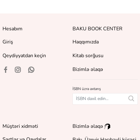
Hesabım
BAKU BOOK CENTER
Giriş
Haqqımızda
Qeydiyyatdan keçin
Kitab sorğusu
Bizimlə əlaqə
İSBN üzrə axtarış
Müştəri xidməti
Bizimlə əlaqə
Şərtlər və Qaydalar
Bakı, Üzeyir Hacıbəyli küçəsi