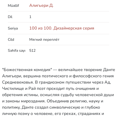
Алигьери Д.
Müəllif
Dil
1
100 из 100. Дизайнерская серия
Seriya
Cild
Мягкий переплёт
Səhifə sayı
512
"Божественная комедия" — величайшее творение Данте
Алигьери, вершина поэтического и философского гения
Средневековья. В грандиозном путешествии через Ад,
Чистилище и Рай поэт проходит путь очищения и
обретения истины, осмысляя судьбу человеческой души
и законы мироздания. Объединив религию, науку и
политику, Данте создал символическую и глубоко
личную поэму о человеке, его грехах, страданиях и