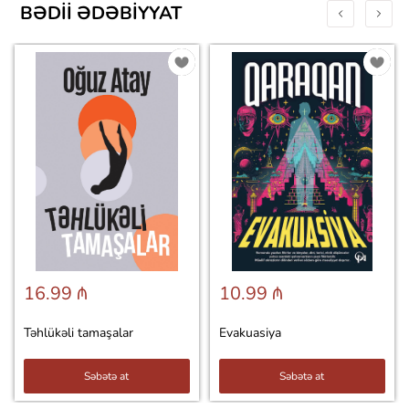
BƏDII ƏDƏBIYYAT
16.99 ₼
10.99 ₼
Təhlükəli tamaşalar
Evakuasiya
Səbətə at
Səbətə at