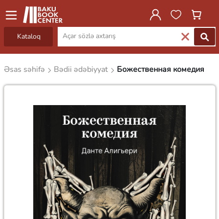
Kataloq
Əsas səhifə
Bədii ədəbiyyat
Божественная комедия