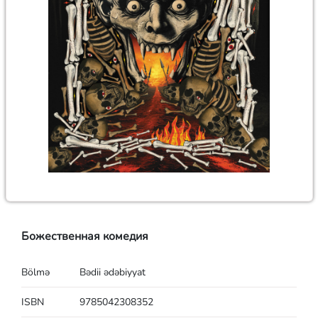
Божественная комедия
Bölmə
Bədii ədəbiyyat
ISBN
9785042308352