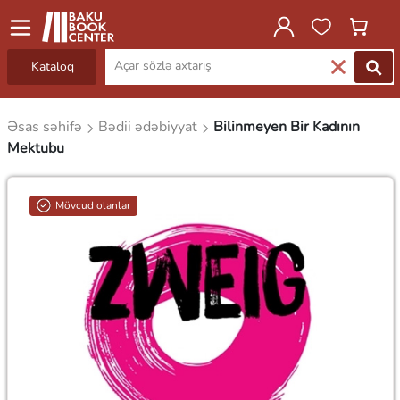
Kataloq
Əsas səhifə
Bədii ədəbiyyat
Bilinmeyen Bir Kadının
Mektubu
Mövcud olanlar