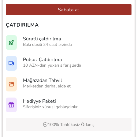
Səbətə at
ÇATDIRILMA
Sürətli çatdırılma
Bakı daxili 24 saat ərzində
Pulsuz Çatdırılma
10 AZN-dən yuxarı sifarişlərdə
Mağazadan Təhvil
Mərkəzdən dərhal əldə et
Hədiyyə Paketi
Sifarişiniz xüsusi qablaşdırılır
100% Təhlükəsiz Ödəniş