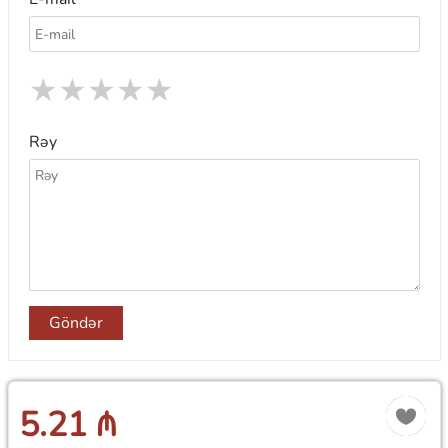
★
★
★
★
★
Rəy
Göndər
5.21 ₼