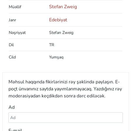
Stefan Zweig
Müəllif
Edebiyat
Janr
Nəşriyyat
Stefan Zweig
Dil
TR
Cild
Yumşaq
Məhsul haqqında fikirlərinizi rəy şəklində paylaşın. E-
poçt ünvanınız saytda yayımlanmayacaq. Yazdığınız rəy
moderasiyadan keçdikdən sonra dərc ediləcək.
Ad
E-mail