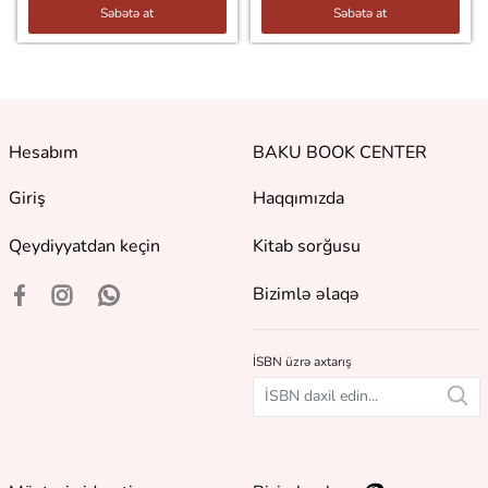
Səbətə at
Səbətə at
Hesabım
BAKU BOOK CENTER
Giriş
Haqqımızda
Qeydiyyatdan keçin
Kitab sorğusu
Bizimlə əlaqə
İSBN üzrə axtarış