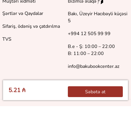
Müştəri xidməti
Bizimlə əlaqə
Şərtlər və Qaydalar
Bakı, Üzeyir Hacıbəyli küçəsi
5
Sifariş, ödəniş və çatdırılma
+994 12 505 99 99
TVS
B.e - Ş: 10:00 – 22:00
B: 11:00 – 22:00
info@bakubookcenter.az
5.21 ₼
Səbətə at
©
2018 - 2026 Baku Book Center. Bütün hüquqlar qorunur