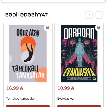
BƏDII ƏDƏBIYYAT
16.99 ₼
10.99 ₼
Təhlükəli tamaşalar
Evakuasiya